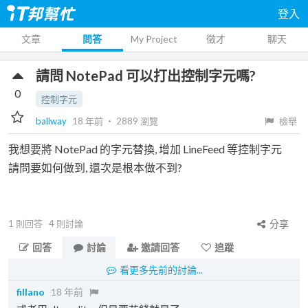
登入
文章
問答
My Project
徵才
聊天
請問 NotePad 可以打出控制字元嗎?
0
控制字元
ballway
18 年前
‧
2889
瀏覽
檢舉
我想要將 NotePad 的字元替換, 增加 LineFeed 等控制字元
請問要如何做到, 還次是根本做不到?
1
則回答
4
則討論
分享
回答
討論
邀請回答
追蹤
看更多先前的討論...
fillano
18 年前