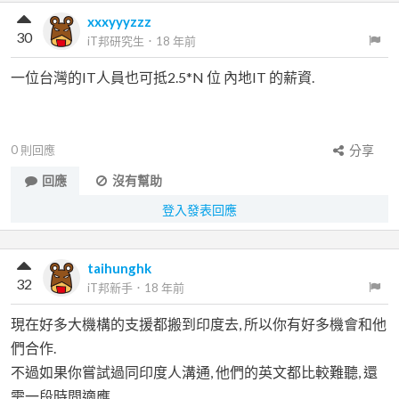
xxxyyyzzz
30
iT邦研究生
．
18 年前
一位台灣的IT人員也可抵2.5*N 位 內地IT 的薪資.
0
則回應
分享
回應
沒有幫助
登入發表回應
taihunghk
32
iT邦新手
．
18 年前
現在好多大機構的支援都搬到印度去, 所以你有好多機會和他
們合作.
不過如果你嘗試過同印度人溝通, 他們的英文都比較難聽, 還
需一段時間適應.