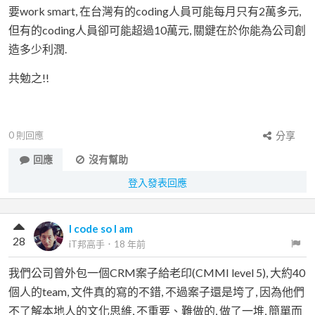
要work smart, 在台灣有的coding人員可能每月只有2萬多元,
但有的coding人員卻可能超過10萬元, 關鍵在於你能為公司創
造多少利潤.
共勉之!!
0
則回應
分享
回應
沒有幫助
登入發表回應
I code so I am
28
iT邦高手
．
18 年前
我們公司曾外包一個CRM案子給老印(CMMI level 5), 大約40
個人的team, 文件真的寫的不錯, 不過案子還是垮了, 因為他們
不了解本地人的文化思維, 不重要、難做的, 做了一堆, 簡單而