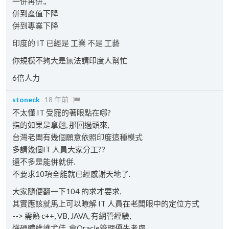
一併再併,,
併到產值下降
併到專業下降
印度的 IT 已經是 工業 不是 工藝
你規模不夠大是無法請印度人幫忙
6倍人力
stoneck
18 年前
不太懂 IT 受寵的著眼點在哪?
指的如果是拿翹, 那回過頭來,
台灣老闆有幾個願意依照印度這種模式
多請幾個IT 人員大家分工??
還不多是能併就併.
不要求10項全能就已經感謝天地了.
大家隨便翻一下104 的求才要求,
其實應該就馬上可以暸解 IT 人員在老闆眼中的定位方式
--> 需熟 c++, VB, JAVA, 有網管經驗,
懂硬體維護尤佳, 會Oracle管理優先考慮.....