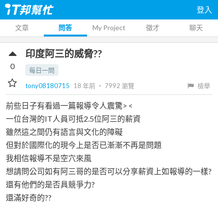
登入
文章
問答
My Project
徵才
聊天
印度阿三的威脅??
0
每日一問
tony08180715
18 年前
‧
7992
瀏覽
檢舉
前些日子有看過一篇報導令人震驚> <
一位台灣的IT人員可抵2.5位阿三的薪資
雖然這之間仍有語言與文化的障礙
但對於國際化的現今上是否已漸漸不再是問題
我相信報導不是空穴來風
想請問公司如有阿三哥的是否可以分享薪資上如報導的一樣?
還有他們的是否具競爭力?
還滿好奇的??