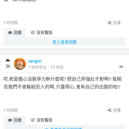
0
則回應
分享
回應
沒有幫助
登入發表回應
sanger
36
iT邦研究生
．
18 年前
哎,老是擔心沒競爭力幹什麼呢? 把自己弄強壯才對啊!! 我相
信我們不會輸給別人的啊, 只要用心, 會有自己的出路的啦!!
4
則回應
分享
回應
沒有幫助