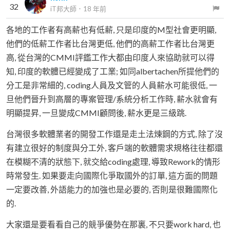
32
iT邦大師
．
18 年前
各地的工作者有高薪也有低薪, 只是印度的M型社會更明顯,
他們的低薪工作者比台灣更低, 他們的高薪工作者比台灣更
高, 從台灣的CMMI評鑑工作大都由印度人來協助就可以得
知, 印度的軟體已經變成了工業; 如同albertachen所提他們的
分工是非常細的, coding人員及文管的人員薪水可能很低, 一
旦他們晉升到高層的專案管理/系統分析工作時, 薪水就會有
明顯提昇, 一旦變成CMMI顧問後, 薪水更是三級跳.
台灣很多軟體業者的開發工作還是走土法煉鋼的方式, 除了沒
有建立很好的制度與分工外, 客戶端的軟體需求規格往往都還
在模糊不清的狀態下, 就交給coding處理, 導致Rework的情形
時常發生. 如果要走向國際化爭取國外的訂單, 這方面的問題
一定要改善, 外語能力的加強也是必要的, 否則是很難國際化
的.
大家還是要看看自己的競爭優勢在那裏, 不只要work hard, 也