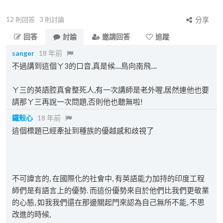
12
則回答
3
則討論
分享
回答
討論
邀請回答
追蹤
sanger
18 年前
不過講到這個ㄚ3的口音,真是候....鳥向南飛....
ㄚ三的英語腔真會整死人,有一次講師是老外喔,居然連他也要
請那ㄚ三再說一次問題,否則他也聽無啦!
鐵殼心
18 年前
這個標題已經牽扯到種族的優越感和歧視了
不可諱言的, 在國際化的社會中, 有英語能力加持的印度工程
師們是有語言上的優勢. 而這份優勢來自於他們比我們更敬業
的心態, 如我我們還在那邊關起門來認為自己無所不能, 不思
改進的時候,