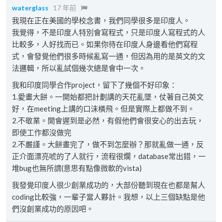
waterglass
17 年前
我現在正在美國的學校念書，我們同學很多是印度人。
我覺得，不是印度人特別會寫程式，只是印度人寫程式的人
比較多，人好找而已。如果你待在印度人身邊看他們寫程
式，會發覺他們很多時候亂寫一通，但因為用的是英文的文
法邏輯，所以亂試個幾次總是會中一次。
我和印度同學合作project，留下了幾個不好印象：
1.愛畫大餅。一開始都把計劃講的天花亂墜，仗著自己英文
好，在meeting上講的口沫橫飛。但是實際上都做不到。
2.不敬業。開會遲到是必然，有假他們會很安心的出去玩，
即使工作都沒做完
2.不嚴謹。大餅畫完了，做不到怎麼辦？那就亂做一通，反
正介面漂亮唬的了人就行，流程很爛，database常出錯，一
堆bug也無所謂(意思有點像微軟的vista)
我發覺印度人很少創業成功的，大部份聽到現在也都是幫人
coding比較強，一輩子當人夥計。我想，以上三個缺點是他
們沒創業成功的原因吧。