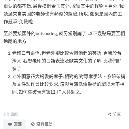
重要的都不做, 最後搞個金玉其外, 敗絮其中的怪物。另外, 我
聽過來自美國的老師也有類似的經驗, 所以, 如果是國內的工
作競爭, 免驚啦.
至於要接國外的outsouring, 就另當別論了. 以下幾點是要互相
勉勵的地方:
老印口音雖怪, 但老外卻比較習慣他們的英語, 更勝於台
灣人, 我想老印的口語表達及歐美文化的了解, 比我們好
多了.
老外願意花大錢委託案子, 相對的,對專案手法、系統架構
及文件製作會比較要求, 這與台灣低價競標的環境大不相
同, 如何突破現有窠臼, IT人共勉之.
2
則回應
分享
回應
沒有幫助