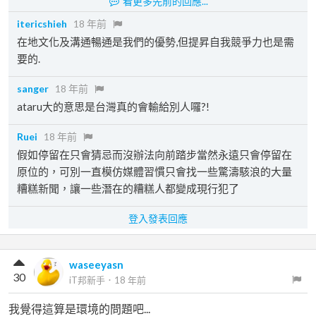
看更多先前的回應...
itericshieh
18 年前
在地文化及溝通暢通是我們的優勢,但提昇自我競爭力也是需
要的.
sanger
18 年前
ataru大的意思是台灣真的會輸給別人囉?!
Ruei
18 年前
假如停留在只會猜忌而沒辦法向前踏步當然永遠只會停留在
原位的，可別一直模仿媒體習慣只會找一些驚濤駭浪的大量
糟糕新聞，讓一些潛在的糟糕人都變成現行犯了
登入發表回應
waseeyasn
30
iT邦新手
．
18 年前
我覺得這算是環境的問題吧...