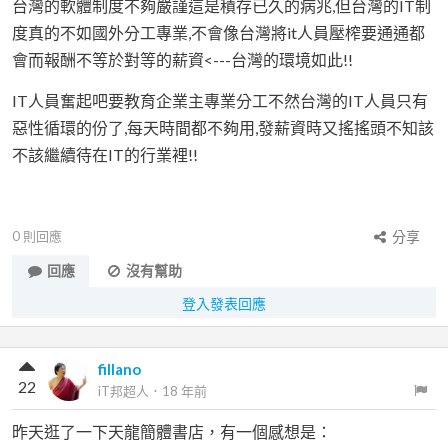
台灣的軟體制度不夠嚴謹這是積存已久的病兆,但台灣的IT制
度真的不如國外分工專業,不會像台灣將it人員壓榨要通通都
會而報酬不等於對等的薪資<---台灣的環境如此!!
IT人員奮起吧要教育企業主專業分工不然台灣的IT人員只有
惡性循環的份了,每天時間都不夠用,發薪資時又搖搖頭不知該
不該繼續待在IT的行業裡!!
0
則回應
分享
回應
沒有幫助
登入發表回應
fillano
22
iT邦超人
．
18 年前
昨天逛了一下天龍簡體書店，有一個感想是：