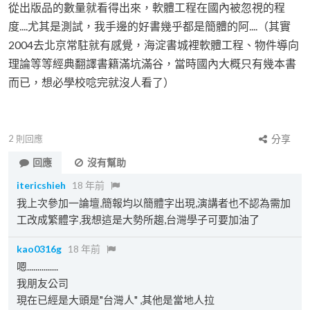
從出版品的數量就看得出來，軟體工程在國內被忽視的程
度....尤其是測試，我手邊的好書幾乎都是簡體的阿....（其實
2004去北京常駐就有感覺，海淀書城裡軟體工程、物件導向
理論等等經典翻譯書籍滿坑滿谷，當時國內大概只有幾本書
而已，想必學校唸完就沒人看了）
2
則回應
分享
回應
沒有幫助
itericshieh
18 年前
我上次參加一論壇,簡報均以簡體字出現,演講者也不認為需加
工改成繁體字,我想這是大勢所趨,台灣學子可要加油了
kao0316g
18 年前
嗯...............
我朋友公司
現在已經是大頭是"台灣人" ,其他是當地人拉