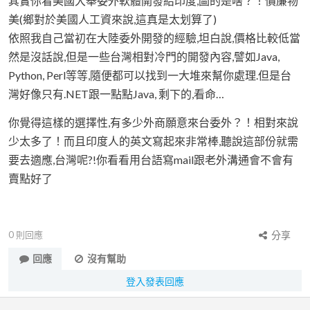
其實你看美國大舉委外軟體開發給印度,圖的是啥？！價廉物
美(鄉對於美國人工資來說,這真是太划算了)
依照我自己當初在大陸委外開發的經驗,坦白說,價格比較低當
然是沒話說,但是一些台灣相對冷門的開發內容,譬如Java,
Python, Perl等等,隨便都可以找到一大堆來幫你處理.但是台
灣好像只有.NET跟一點點Java, 剩下的,看命…
你覺得這樣的選擇性,有多少外商願意來台委外？！相對來說
少太多了！而且印度人的英文寫起來非常棒,聽說這部份就需
要去適應,台灣呢?!你看看用台語寫mail跟老外溝通會不會有
賣點好了
0
則回應
分享
回應
沒有幫助
登入發表回應