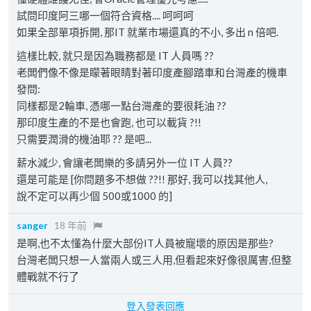
試問印度阿三哪一個符合資格.... 呵呵呵
如果全部單項拆開, 那IT 就業市場還真的不小, 多出 n 倍吧.
這樣比較, 就只是因為職務都是 IT 人員嗎 ??
老闆們像不像是矇著眼睛對著印度產腳踏車和台灣產的機車
發問:
同樣都是2輪車, 憑哪一點台灣產的要很耗油 ??
那印度生產的不是也會跑, 也可以載貨 ?!!
只需要潤滑的機油耶 ?? 是吧...
薪水減少, 會讓老闆樂的多請另外一位 IT 人員??
還是可能是 [你問題多不想做 ??!! 那好, 我可以找其他人,
說不定可以再少個 500或1000 的]
sanger
18 年前
是啊,也不太懂為什麼大部份IT人員被寵壞的原因是那些?
台灣老闆只想一人當兩人或三人用,但看起來好像很厲害,但整
體戰就不行了
登入發表回應