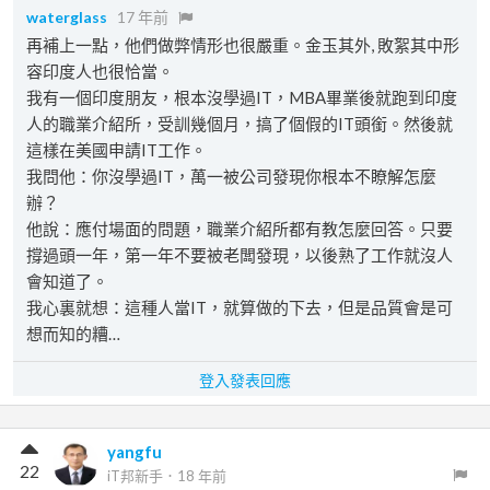
waterglass
17 年前
再補上一點，他們做弊情形也很嚴重。金玉其外, 敗絮其中形
容印度人也很恰當。
我有一個印度朋友，根本沒學過IT，MBA畢業後就跑到印度
人的職業介紹所，受訓幾個月，搞了個假的IT頭銜。然後就
這樣在美國申請IT工作。
我問他：你沒學過IT，萬一被公司發現你根本不瞭解怎麼
辦？
他說：應付場面的問題，職業介紹所都有教怎麼回答。只要
撐過頭一年，第一年不要被老闆發現，以後熟了工作就沒人
會知道了。
我心裏就想：這種人當IT，就算做的下去，但是品質會是可
想而知的糟…
登入發表回應
yangfu
22
iT邦新手
．
18 年前