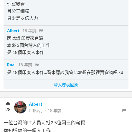
你寫我看
且分工細膩
最少是 6 倍人力
Albert
18 年前
因此請 印度來台灣
本來 3個台灣人的工作
是 18個印度人來作
Ruei
18 年前
是 18個印度人來作...看來應該我會比較想在那裡賣食物吧 xd
登入發表回應
Albert
28
iT邦高手
．
18 年前
一位台灣的IT人員可抵2.5位阿三的薪資
你知道你的一個人工作