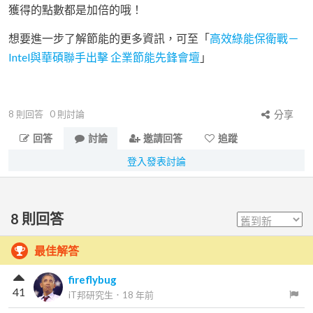
獲得的點數都是加倍的哦！
想要進一步了解節能的更多資訊，可至「
高效綠能保衛戰－
Intel與華碩聯手出擊 企業節能先鋒會壇
」
8
則回答
0
則討論
分享
回答
討論
邀請回答
追蹤
登入發表討論
8
則回答
最佳解答
fireflybug
41
iT邦研究生
．
18 年前