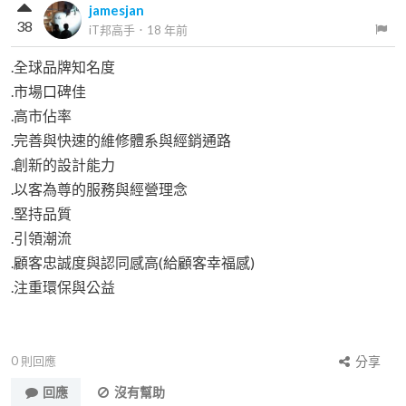
jamesjan
38
iT邦高手
．
18 年前
.全球品牌知名度
.市場口碑佳
.高市佔率
.完善與快速的維修體系與經銷通路
.創新的設計能力
.以客為尊的服務與經營理念
.堅持品質
.引領潮流
.顧客忠誠度與認同感高(給顧客幸福感)
.注重環保與公益
0
則回應
分享
回應
沒有幫助