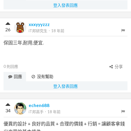
登入發表回應
xxxyyyzzz
26
iT邦研究生
．
18 年前
保固三年,耐用,便宜.
0
則回應
分享
回應
沒有幫助
登入發表回應
echen688
34
iT邦高手
．
18 年前
優異的設計 + 良好的品質 + 合理的價錢 + 行銷 = 讓顧客拿錢