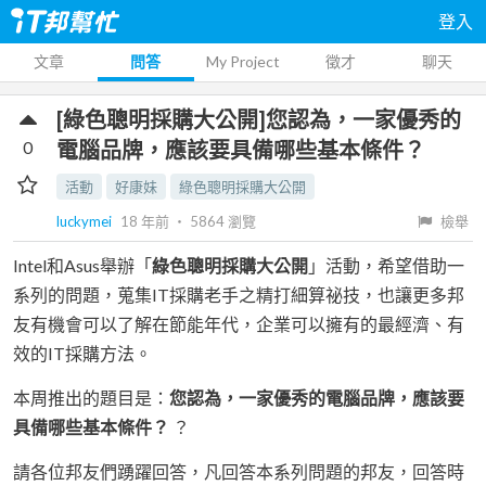
登入
文章
問答
My Project
徵才
聊天
[綠色聰明採購大公開]您認為，一家優秀的
0
電腦品牌，應該要具備哪些基本條件？
活動
好康妹
綠色聰明採購大公開
luckymei
18 年前
‧
5864
瀏覽
檢舉
Intel和Asus舉辦「
綠色聰明採購大公開
」活動，希望借助一
系列的問題，蒐集IT採購老手之精打細算祕技，也讓更多邦
友有機會可以了解在節能年代，企業可以擁有的最經濟、有
效的IT採購方法。
本周推出的題目是：
您認為，一家優秀的電腦品牌，應該要
具備哪些基本條件？
？
請各位邦友們踴躍回答，凡回答本系列問題的邦友，回答時