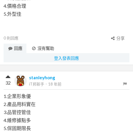
4.價格合理
5.外型佳
0
則回應
分享
回應
沒有幫助
登入發表回應
stanleyhong
32
iT邦新手
．
18 年前
1.企業形象優
2.產品用料實在
3.品管控管佳
4.維修據點多
5.保固期限長