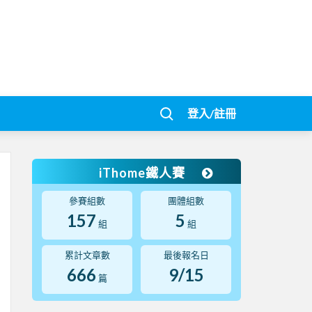
登入/註冊
iThome鐵人賽
參賽組數
團體組數
157
5
組
組
累計文章數
最後報名日
666
9/15
篇