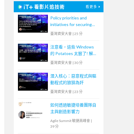
看影片追技術
看更多
Policy priorities and
initiatives for securing
Industrial Automation
臺灣資安大會
|
25 分
and Control Systems
(IACS) in the
注意看，這些 Windows
Netherlands
的 Potatoes 太狠了! 解析
5 種基於 MS-RPCE 的攻
臺灣資安大會
|
30 分
擊手法
潛入核心：惡意程式與驅
動程式的狼狽為奸
臺灣資安大會
|
23 分
如何透過敏捷培養團隊自
主與創造影響力
Agile Summit 敏捷高峰會
|
39 分