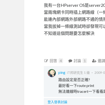
我有一台HPserver OS是serve
當兩塊網卡同時插上網路線（一條
能連內部網路外部網路不通的情
當我拔掉一條線測試時卻發現可
不知道這個問題要怎麼解決
回答
4
討論
1
邀
ping
iT邦研究生 1 級 ‧
2009-0
路由設定是否正確?
最好看一下route print
無法連線時tracert一下看
登入發表討論