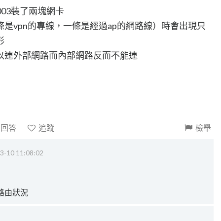
r2003裝了兩塊網卡
是vpn的專線，一條是經過ap的網路線）時會出現只
形
以連外部網路而內部網路反而不能連
請回答
追蹤
檢舉
3-10 11:08:02
看路由狀況