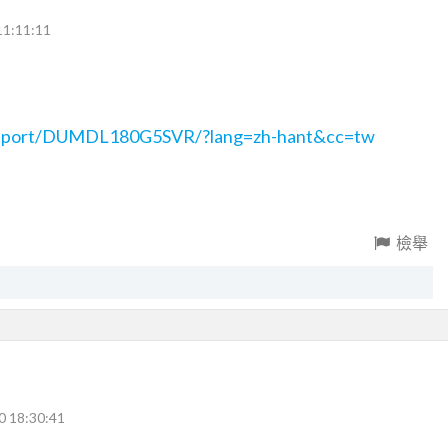
11:11:11
upport/DUMDL180G5SVR/?lang=zh-hant&cc=tw
檢舉
0 18:30:41