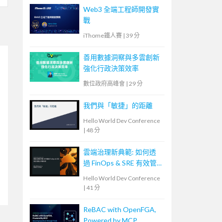
Web3 全端工程師開發實
戰
iThome鐵人賽
|
39 分
善用數據洞察與多雲創新
強化行政決策效率
數位政府高峰會
|
29 分
我們與「敏捷」的距離
Hello World Dev Conference
|
48 分
雲端治理新典範: 如何透
過 FinOps & SRE 有效管
理公有雲投資
Hello World Dev Conference
|
41 分
ReBAC with OpenFGA,
Powered by MCP