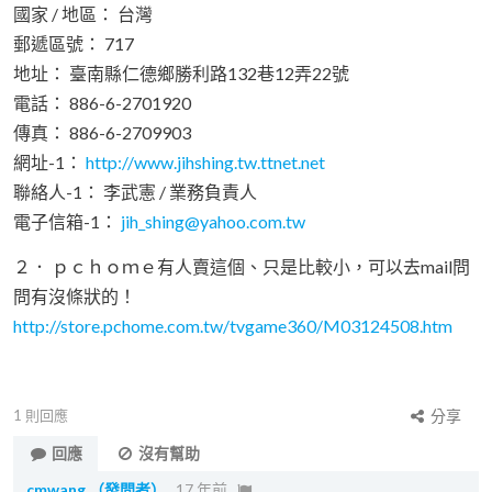
國家 / 地區： 台灣
郵遞區號： 717
地址： 臺南縣仁德鄉勝利路132巷12弄22號
電話： 886-6-2701920
傳真： 886-6-2709903
網址-1：
http://www.jihshing.tw.ttnet.net
聯絡人-1： 李武憲 / 業務負責人
電子信箱-1：
jih_shing@yahoo.com.tw
２． ｐｃｈｏｍｅ有人賣這個、只是比較小，可以去mail問
問有沒條狀的！
http://store.pchome.com.tw/tvgame360/M03124508.htm
1
則回應
分享
回應
沒有幫助
cmwang
（發問者）
17 年前