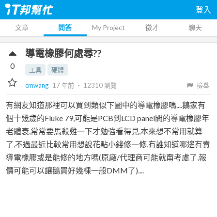
登入
文章
問答
My Project
徵才
聊天
導電橡膠何處尋??
0
工具
硬體
cmwang
17 年前
‧
12310
瀏覽
檢舉
有網友知道那裡可以買到類似下圖中的導電橡膠嗎....鵝家有
個十幾歲的Fluke 79,可能是PCB到LCD panel間的導電橡膠年
老體衰,常常要馬殺雞一下才勉強看得見,本來想不常用就算
了,不過最近比較常用想說花點小錢修一修,有誰知道哪邊有賣
導電橡膠或是能修的地方嗎(原廠/代理商可能就甭考慮了,報
價可能可以讓鵝買好幾棵一般DMM了)....