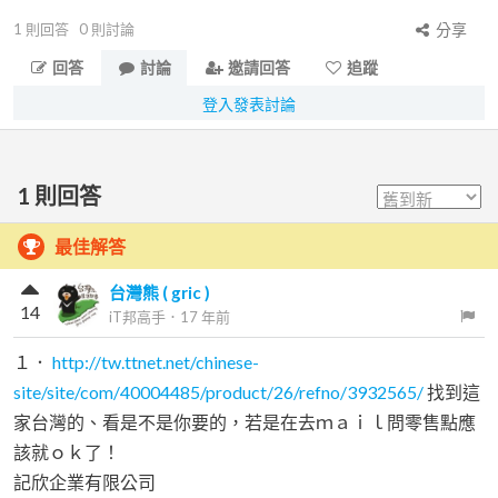
1
則回答
0
則討論
分享
回答
討論
邀請回答
追蹤
登入發表討論
1
則回答
最佳解答
台灣熊 ( gric )
14
iT邦高手
．
17 年前
１．
http://tw.ttnet.net/chinese-
site/site/com/40004485/product/26/refno/3932565/
找到這
家台灣的、看是不是你要的，若是在去ｍａｉｌ問零售點應
該就ｏｋ了！
記欣企業有限公司