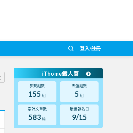
登入/註冊
iThome鐵人賽
蹤
參賽組數
團體組數
155
5
組
組
累計文章數
最後報名日
583
9/15
篇