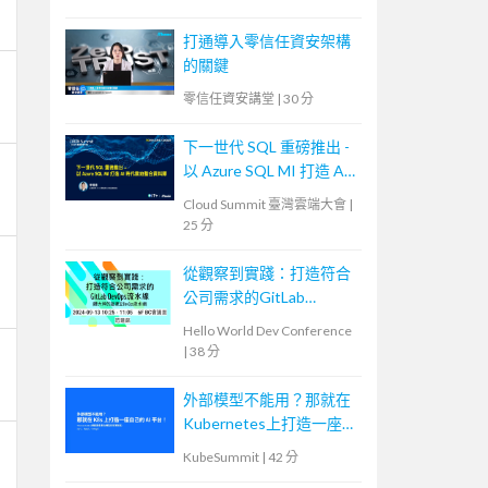
打通導入零信任資安架構
的關鍵
零信任資安講堂
|
30 分
下一世代 SQL 重磅推出 -
以 Azure SQL MI 打造 AI
時代雲地整合資料庫
Cloud Summit 臺灣雲端大會
|
25 分
從觀察到實踐：打造符合
公司需求的GitLab
DevOps流水線
Hello World Dev Conference
|
38 分
外部模型不能用？那就在
Kubernetes上打造一座自
己的AI平台！
KubeSummit
|
42 分