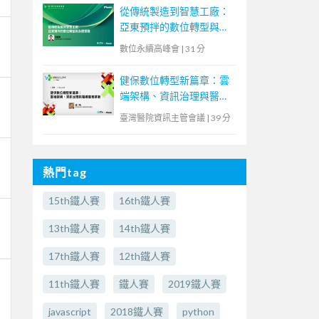
從傳統製造到智慧工廠：
亞東預拌的數位轉型與永
續實踐
數位永續高峰會
|
31 分
健保數位轉型新篇章：雲
端架構、資訊治理與醫療
服務革新
臺灣醫院資訊主管會議
|
39 分
熱門tag
15th鐵人賽
16th鐵人賽
13th鐵人賽
14th鐵人賽
17th鐵人賽
12th鐵人賽
11th鐵人賽
鐵人賽
2019鐵人賽
javascript
2018鐵人賽
python