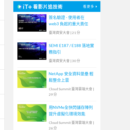
看影片追技術
看更多
簽名驗證 - 使用者在
web3 負起的重大責任
臺灣資安大會
|
21 分
SEMI E187 / E188 落地實
務指引
臺灣資安大會
|
30 分
NetApp 安全資料堡壘 輕
鬆整合上雲
Cloud Summit 臺灣雲端大會
|
29 分
用NVMe全快閃儲存陣列
提升虛擬化環境效能
Cloud Summit 臺灣雲端大會
|
26 分