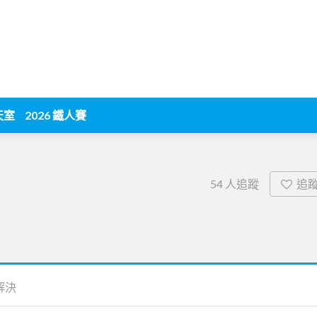
天室
2026 鐵人賽
追
54
人追蹤
解決