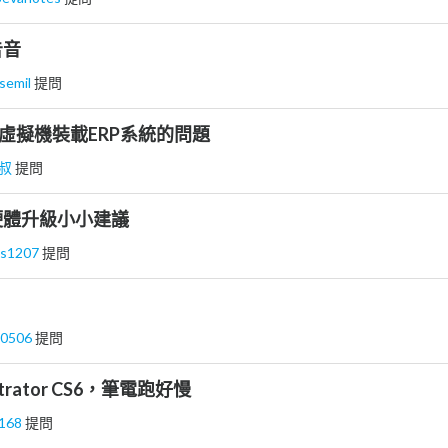
告音
semil
提問
v 虛擬機裝載ERP系統的問題
叔
提問
硬體升級小小建議
ds1207
提問
y0506
提問
ustrator CS6，筆電跑好慢
y168
提問