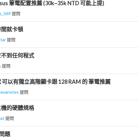
s 筆電配置推薦 (30k~35k NTD 可能上提)
ks_369
提問
時間就卡頓
tar
提問
查不到任何程式
s
提問
可以有獨立高階顯卡跟 128 RAM 的 筆電推薦
5evanotes
提問
r主機的硬體規格
cat
提問
些問題