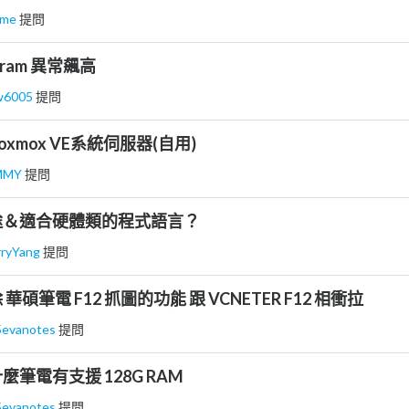
ame
提問
ram 異常飆高
w6005
提問
oxmox VE系統伺服器(自用)
MMY
提問
途＆適合硬體類的程式語言？
rryYang
提問
碩筆電 F12 抓圖的功能 跟 VCNETER F12 相衝拉
5evanotes
提問
筆電有支援 128G RAM
5evanotes
提問