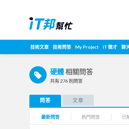
技術文章
技術問答
My Project
iT 徵才
聊
硬體
相關問答
共有
276
則問答
問答
文章
最新問答
熱門問答
已