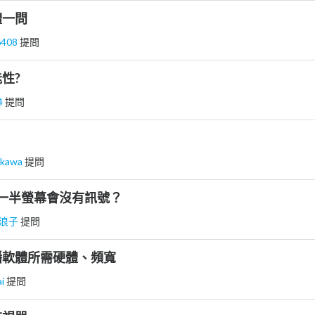
體一問
6408
提問
性?
4
提問
gkawa
提問
遊戲到一半螢幕會沒有訊號？
浪子
提問
播軟體所需硬體、頻寬
ai
提問