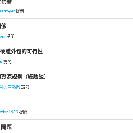
監視器
estroyer
提問
關係
mom
提問
co硬體外包的可行性
ro
提問
體資源規劃（經驗談）
鄉民看熱鬧
提問
ption1989
提問
I 問題