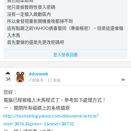
我也這麼認為
他只是偷暫時性登入密碼
沒有一定植入啟動區內
所以會發現重新開機後啥都掃不到
這有點跟之前YAHOO病毒雷同（專偷帳密），但是這還會植
入木馬
首先要做的還是先更改密碼吧
登入發表回應
ddovwmk
34
iT邦新手
．
17 年前
您好：
電腦已經被植入木馬程式了，參考如下處理方式！
一、 關閉所有磁碟上的系統還原
http://tw.myblog.yahoo.com/ddovwmk/article?
mid=38763&prev=-1&next=38732