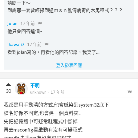
請問一下～
到底那一套曾經掃到過ｍｓｎ亂傳病毒的木馬程式？？？
jolan
17 年前
他只會回答這個~
ikawaii7
17 年前
看到jolan寫的，再看他的回答記錄，我笑了…
登入發表回應
不明
30
unknown
．
17 年前
我都是用手動清的方式,他會感染到system32底下
檔名好像不固定,也會建一個資料夾..
先把記憶體中可疑常駐程式中斷掉
再去msconfig看啟動有沒有可疑程式
regedit 去找run有沒有可疑程式