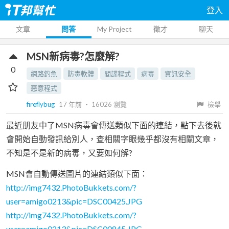
登入
文章
問答
My Project
徵才
聊天
MSN新病毒?怎麼解?
0
網路釣魚
防毒軟體
間諜程式
病毒
資訊安全
惡意程式
fireflybug
17 年前
‧
16026
瀏覽
檢舉
最近朋友中了MSN病毒會傳送類似下面的連結，點下去後就
會開始自動發訊給別人，查相關字眼幾乎都沒有相關文章，
不知是不是新的病毒，又要如何解?
MSN會自動傳送圖片的連結類似下面：
http://img7432.PhotoBukkets.com/?
user=amigo0213&pic=DSC00425.JPG
http://img7432.PhotoBukkets.com/?
user=amigo0213&pic=DSC00845.JPG