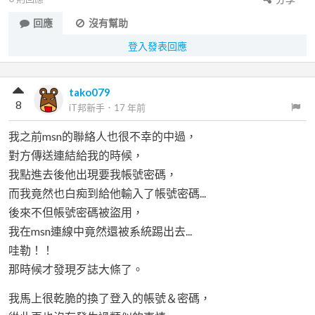
回應
沒有幫助
登入發表回應
tako079
8
iT邦新手
．
17 年前
我之前msn的聯絡人也很不幸的中過，
對方傳送連結給我的時候，
我點進去後他出現要我帳號密碼，
而我竟然也白痴到給他輸入了帳號密碼...
後來不但帳號密碼被盜用，
我在msn連線中竟然還被系統踢出去...
哇勒！！
那時候才發現歹誌大條了。
我馬上很乾脆的換了登入的帳號＆密碼，