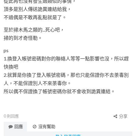
從此再也沒有發生過類似的事情，
頂多是別人傳送詭異連結給我，
不過偶是不敢再亂點就是了。
至於掃木馬之類的...死心吧，
掃的到才奇怪勒。
ps
1.換登入帳號密碼對你的聯絡人等等一點影響也沒，所以趕
快換吧
2.就算是你換了登入帳號密碼，那也只能保證你不去荼毒別
人，不能保證別人不來荼毒你。
所以偶不保證換了帳號密碼你就不會收到詭異連結。
0
則回應
分享
回應
沒有幫助