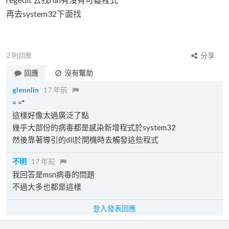
再去system32下面找
2
則回應
分享
回應
沒有幫助
glennlin
17 年前
= ="
這樣好像太過廣泛了點
幾乎大部份的病毒都是感染新增程式於system32
然後靠著導引的dll於開機時去觸發這些程式
不明
17 年前
我回答是msn病毒的問題
不過大多也都是這樣
登入發表回應