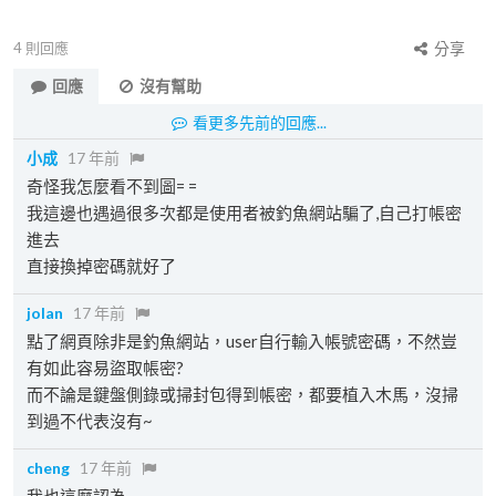
4
則回應
分享
回應
沒有幫助
看更多先前的回應...
小成
17 年前
奇怪我怎麼看不到圖= =
我這邊也遇過很多次都是使用者被釣魚網站騙了,自己打帳密
進去
直接換掉密碼就好了
jolan
17 年前
點了網頁除非是釣魚網站，user自行輸入帳號密碼，不然豈
有如此容易盜取帳密?
而不論是鍵盤側錄或掃封包得到帳密，都要植入木馬，沒掃
到過不代表沒有~
cheng
17 年前