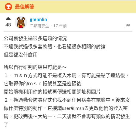
最佳解答
glennlin
48
iT邦研究生
．
17 年前
公司裏發生過很多這類的情況
不過我試過很多套軟體、也看過很多相關的討論
但是都沒什麼用
所以自行研判的結果可能是～
１．ｍｓｎ方式可能不是植入木馬，有可能是點了連結後，
它取得你的ｍｓｎ帳號甚至是密碼後
開始隨機利用你的帳號再傳送相關網址與圖片
２．換過幾套防毒程式也找不到任何病毒在電腦中。後來沒
做什麼特別的動作，直接請user到msn去更改他們的登入密
碼，更改完後～大約一、二天後就不會再有類似的情況發生
了