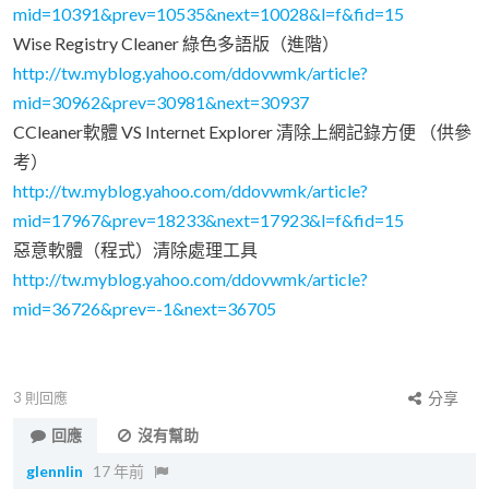
mid=10391&prev=10535&next=10028&l=f&fid=15
Wise Registry Cleaner 綠色多語版（進階）
http://tw.myblog.yahoo.com/ddovwmk/article?
mid=30962&prev=30981&next=30937
CCleaner軟體 VS Internet Explorer 清除上網記錄方便 （供參
考）
http://tw.myblog.yahoo.com/ddovwmk/article?
mid=17967&prev=18233&next=17923&l=f&fid=15
惡意軟體（程式）清除處理工具
http://tw.myblog.yahoo.com/ddovwmk/article?
mid=36726&prev=-1&next=36705
3
則回應
分享
回應
沒有幫助
glennlin
17 年前