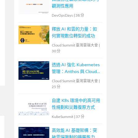
觀測性應用
DevOpsDays
|
38 分
釋放 AI 和雲的力量：如
何實現數位轉型的成功
Cloud Summit 臺灣雲端大會
|
30 分
透過 AI 強化 Kubernetes
管理：Anthos 與 Cloud
Inference API 的結合
Cloud Summit 臺灣雲端大會
|
25 分
自建 K8s 環境中的高可用
性規劃和災難復原方式
KubeSummit
|
37 分
高效能 AI 基礎架構：突
破雲端限制的擴展能力