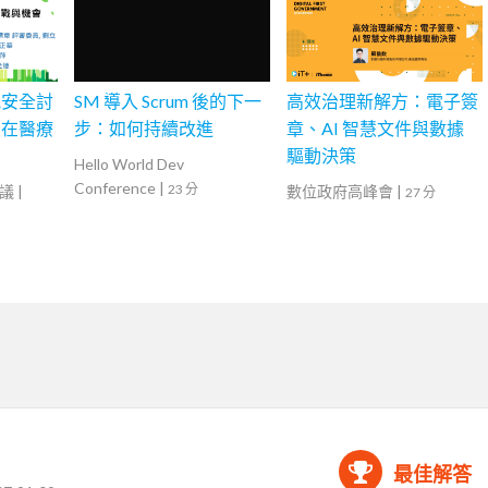
訊安全討
SM 導入 Scrum 後的下一
高效治理新解方：電子簽
慧在醫療
步：如何持續改進
章、AI 智慧文件與數據
驅動決策
Hello World Dev
Conference
|
23 分
議
|
數位政府高峰會
|
27 分
最佳解答