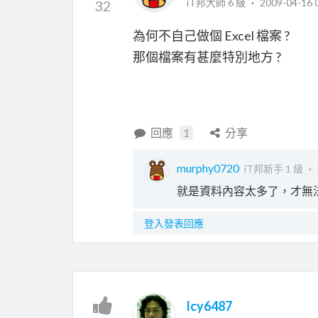
iT邦大師 6 級 ‧
2009-04-16 
32
為何不自己做個 Excel 檔案 ?
那個檔案有甚麼特別地方 ?
回應
1
分享
murphy0720
iT邦新手 1 級 ‧
就是資料內容太多了，才無法自己
登入發表回應
lcy6487