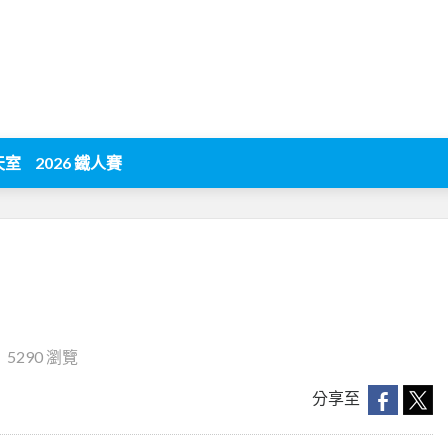
天室
2026 鐵人賽
‧
5290 瀏覽
分享至