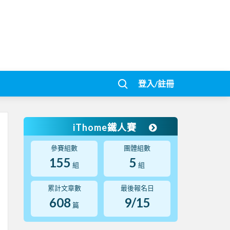
登入/註冊
iThome鐵人賽
參賽組數
團體組數
155
5
組
組
累計文章數
最後報名日
608
9/15
篇