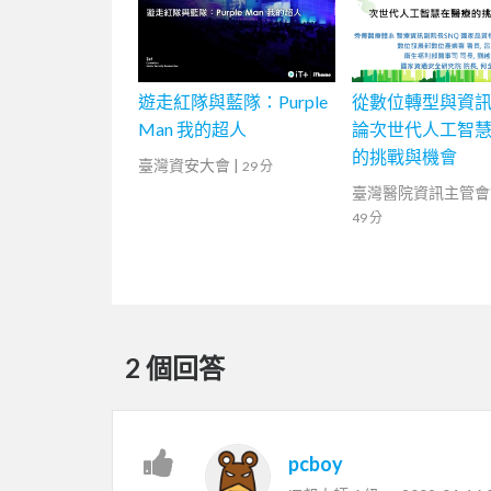
遊走紅隊與藍隊：Purple
從數位轉型與資
Man 我的超人
論次世代人工智
的挑戰與機會
臺灣資安大會
|
29 分
臺灣醫院資訊主管會
49 分
2 個回答
pcboy