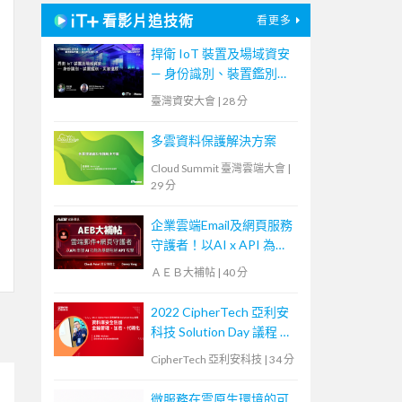
看影片追技術
看更多
捍衛 IoT 裝置及場域資安
— 身份識別、裝置鑑別、
災害還原
臺灣資安大會
|
28 分
多雲資料保護解決方案
Cloud Summit 臺灣雲端大會
|
29 分
企業雲端Email及網頁服務
守護者！以AI x API 為基
礎阻絕APT攻擊【宏碁資
ＡＥＢ大補帖
|
40 分
訊網路學堂】
2022 CipherTech 亞利安
科技 Solution Day 議程 —
資料庫安全防護，金鑰管
CipherTech 亞利安科技
|
34 分
理、加密、代碼化
微服務在雲原生環境的可