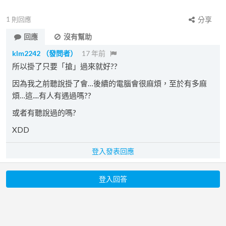
1
則回應
分享
回應
沒有幫助
klm2242
（發問者）
17 年前
所以掛了只要「搶」過來就好??
因為我之前聽說掛了會…後續的電腦會很麻煩，至於有多麻
煩…這....有人有遇過嗎??
或者有聽說過的嗎?
XDD
登入發表回應
登入回答