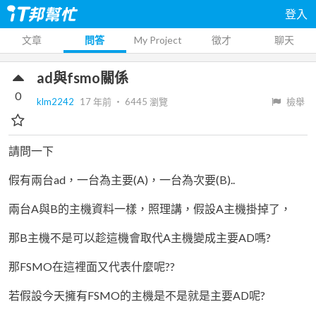
登入
文章
問答
My Project
徵才
聊天
ad與fsmo關係
0
klm2242
17 年前
‧
6445
瀏覽
檢舉
請問一下
假有兩台ad，一台為主要(A)，一台為次要(B)..
兩台A與B的主機資料一樣，照理講，假設A主機掛掉了，
那B主機不是可以趁這機會取代A主機變成主要AD嗎?
那FSMO在這裡面又代表什麼呢??
若假設今天擁有FSMO的主機是不是就是主要AD呢?