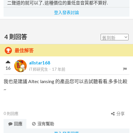
二聲道的就可以了, 這種價位的重低音音質都不算好.
登入發表討論
4
則回答
最佳解答
allstar168
16
iT邦研究生
．
17 年前
我也是建議 Altec lansing 的產品您可以去試聽看看,多多比較
~
0
則回應
分享
回應
沒有幫助