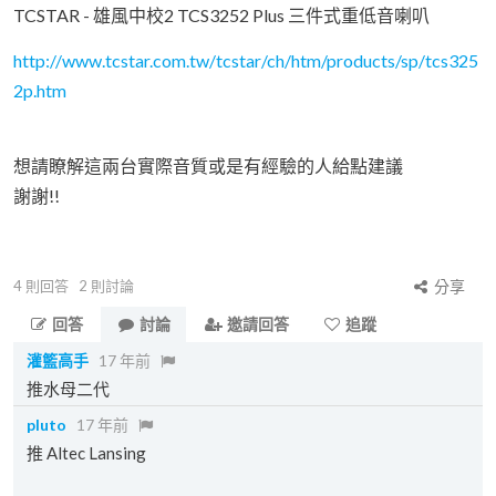
TCSTAR - 雄風中校2 TCS3252 Plus 三件式重低音喇叭
http://www.tcstar.com.tw/tcstar/ch/htm/products/sp/tcs325
2p.htm
想請瞭解這兩台實際音質或是有經驗的人給點建議
謝謝!!
4
則回答
2
則討論
分享
回答
討論
邀請回答
追蹤
灌籃高手
17 年前
推水母二代
pluto
17 年前
推 Altec Lansing