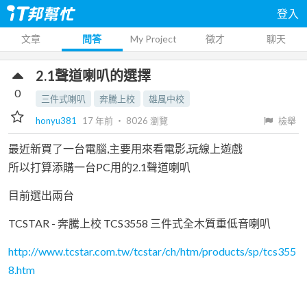
登入
文章
問答
My Project
徵才
聊天
2.1聲道喇叭的選擇
0
三件式喇叭
奔騰上校
雄風中校
honyu381
17 年前
‧
8026
瀏覽
檢舉
最近新買了一台電腦,主要用來看電影,玩線上遊戲
所以打算添購一台PC用的2.1聲道喇叭
目前選出兩台
TCSTAR - 奔騰上校 TCS3558 三件式全木質重低音喇叭
http://www.tcstar.com.tw/tcstar/ch/htm/products/sp/tcs355
8.htm