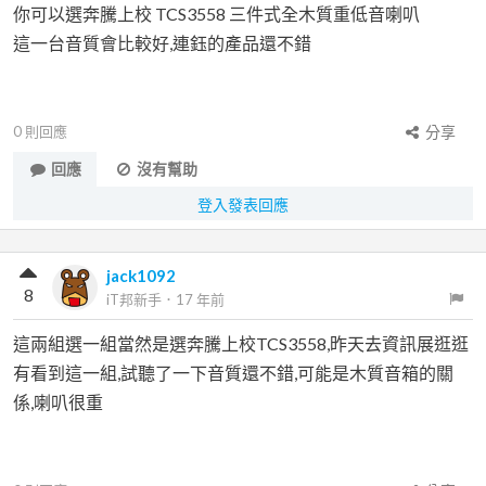
你可以選奔騰上校 TCS3558 三件式全木質重低音喇叭
這一台音質會比較好,連鈺的產品還不錯
0
則回應
分享
回應
沒有幫助
登入發表回應
jack1092
8
iT邦新手
．
17 年前
這兩組選一組當然是選奔騰上校TCS3558,昨天去資訊展逛逛
有看到這一組,試聽了一下音質還不錯,可能是木質音箱的關
係,喇叭很重