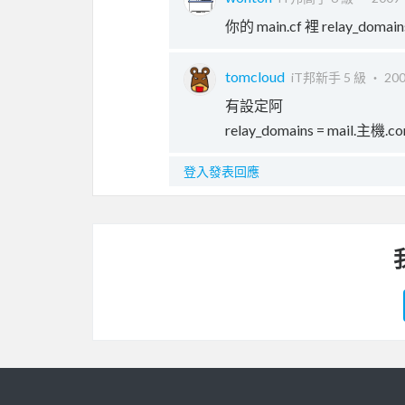
你的 main.cf 裡 relay_do
tomcloud
iT邦新手 5 級 ‧
200
有設定阿
relay_domains = mail.主機.co
登入發表回應