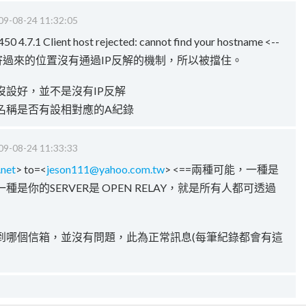
09-08-24 11:32:05
0 4.7.1 Client host rejected: cannot find your hostname <--
.248 寄過來的位置沒有通過IP反解的機制，所以被擋住。
沒設好，並不是沒有IP反解
名稱是否有設相對應的A紀錄
09-08-24 11:33:33
.net
> to=<
jeson111@yahoo.com.tw
> <==兩種可能，一種是
是你的SERVER是 OPEN RELAY，就是所有人都可透過
到哪個信箱，並沒有問題，此為正常訊息(每筆紀錄都會有這