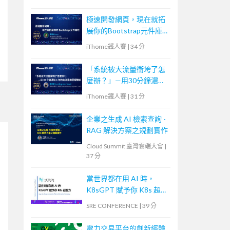
極速開發網頁，現在就拓
展你的Bootstrap元件庫
吧
iThome鐵人賽
|
34 分
「系統被大流量衝垮了怎
麼辦？」—用30分鐘濃縮
1年的高流量維運經驗談
iThome鐵人賽
|
31 分
企業之生成 AI 檢索查詢 -
RAG 解決方案之規劃實作
Cloud Summit 臺灣雲端大會
|
37 分
當世界都在用 AI 時，
K8sGPT 賦予你 K8s 超能
力
SRE CONFERENCE
|
39 分
電力交易平台的創新經驗