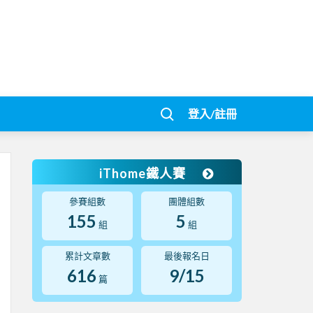
登入/註冊
iThome鐵人賽
參賽組數
團體組數
155
5
組
組
累計文章數
最後報名日
616
9/15
篇