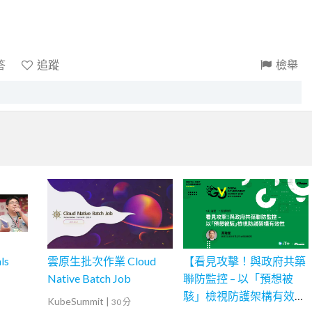
答
追蹤
檢舉
ls
雲原生批次作業 Cloud
【看見攻擊！與政府共築
Native Batch Job
聯防監控 – 以「預想被
駭」檢視防護架構有效
KubeSummit
|
30 分