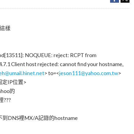
l這樣
mtpd[13511]: NOQUEUE: reject: RCPT from
7.1 Client host rejected: cannot find your hostname,
eh@umail.hinet.net
> to=<
jeson111@yahoo.com.tw
>
的固定IP位置>
hoo的
???
到DNS裡MX/A記錄的hostname