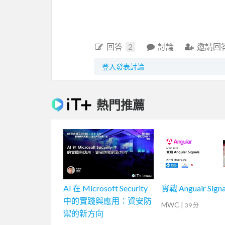
回答
2
討論
邀請回
登入發表討論
熱門推薦
AI 在 Microsoft Security
實戰 Angualr Signa
中的實踐與應用：資安防
MWC
|
39 分
禦的新方向