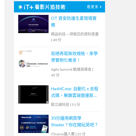
看影片追技術
看更多
OT 資安防護生產現場實
務
精品科技 ─ 捍衛您的資料堡壘
|
49 分
拒絕再寫無效規格，來學
學實例化需求！
Agile Summit 敏捷高峰會
|
45 分
HashiCorp: 自動化 x 去程
式碼，解鎖雲端營運新模
式
歐立威科技
|
51 分
30分鐘用網頁學
Shader？你在開玩笑吧？
iThome鐵人賽
|
35 分