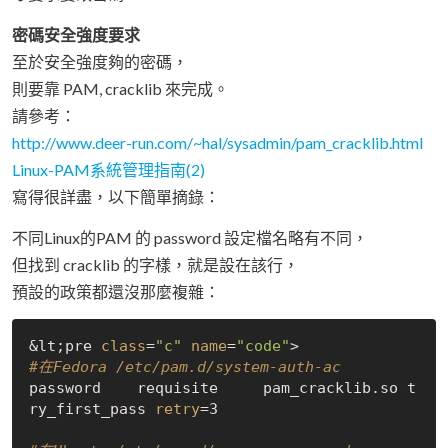
密碼安全強度要求
至於安全強度夠的密碼，
則要靠 PAM, cracklib 來完成。
請參考：
http://www.deer-run.com/~hal/sysadmin/pam_cracklib.html
Linux-PAM系統管理指南(2)
寫得很詳盡，以下簡單摘錄：
不同Linux的PAM 的 password 設定檔名略有不同，
但找到 cracklib 的字樣，就是設在該行，
預設的政策都還沒那麼複雜：
&lt;pre 
class
=
"c"
name
=
"code"
#在Fedora /etc/pam.d/system-auth-ac
password    requisite     pam_cracklib.so t
ry_first_pass 
retry
=3
