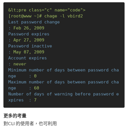
&lt;pre
class="c"
name="code">
[root@www
~]#
chage
-l
vbird2
Last password change                               
:
Feb
26
,
2009
Password expires                                   
:
Apr
27
,
2009
Password inactive                                  
:
May
07
,
2009
Account expires                                    
:
never
Minimum number of days between password cha
nge     :
0
Maximum number of days between password cha
nge     :
60
Number of days of warning before password e
xpires  :
7
更多的考量
對CLI 的使用者，也可利用