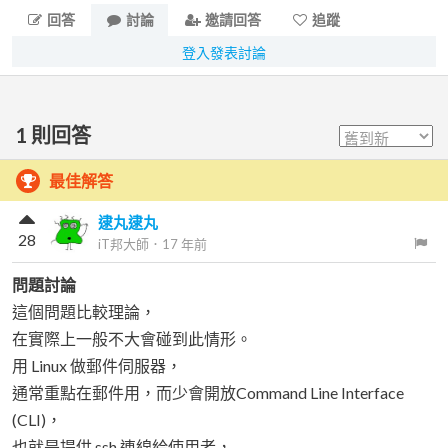
回答
討論
邀請回答
追蹤
登入發表討論
1
則回答
最佳解答
逮丸逮丸
28
iT邦大師
．
17 年前
問題討論
這個問題比較理論，
在實際上一般不大會碰到此情形。
用 Linux 做郵件伺服器，
通常重點在郵件用，而少會開放Command Line Interface
(CLI)，
也就是提供 ssh 連線給使用者，