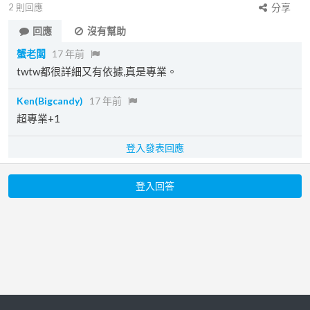
2
則回應
分享
回應
沒有幫助
蟹老闆
17 年前
twtw都很詳細又有依據,真是專業。
Ken(Bigcandy)
17 年前
超專業+1
登入發表回應
登入回答