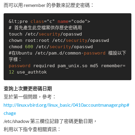
而可以用 remember 的參數來記歷史密碼：
&lt;pre 
class
="c" 
name
="code">

# 首先產生此空檔案供存歷史密碼用

touch /etc/
security
/opasswd

chown root:root /etc/
security
/opasswd

chmod 
600
 /etc/
security
/opasswd

#在Ubuntu /etc/pam.d/common-
password
 檔設以下
password
 required pam_unix.so md5 remember=
12
查詢上次變更密碼日期
至於第一個問題，參考：
http://linux.vbird.org/linux_basic/0410accountmanager.php#
chage
/etc/shadow 第三欄位記錄了密碼更動日期，
利用以下指令查相關資訊：