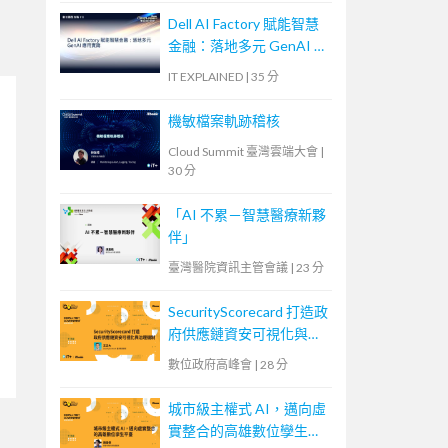
Dell AI Factory 賦能智慧
金融：落地多元 GenAI 應
用實踐
IT EXPLAINED
|
35 分
機敏檔案軌跡稽核
Cloud Summit 臺灣雲端大會
|
30 分
「AI 不累－智慧醫療新夥
伴」
臺灣醫院資訊主管會議
|
23 分
SecurityScorecard 打造政
府供應鏈資安可視化與治
理機制
數位政府高峰會
|
28 分
城市級主權式 AI，邁向虛
實整合的高雄數位孿生平