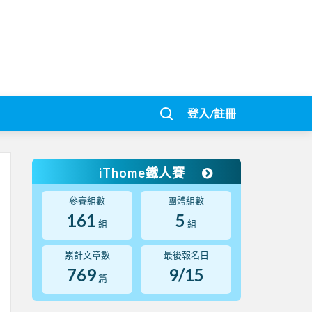
登入/註冊
iThome鐵人賽
參賽組數
團體組數
161
5
組
組
累計文章數
最後報名日
769
9/15
篇