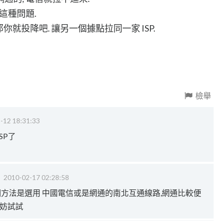
這種問題.
那你就投降吧. 讓另一個據點拉同一家 ISP.
檢舉
-12 18:31:33
SP了
‧
2010-02-17 02:28:58
一個方法是選用 中國電信或是網通的南北互通線路,網通比較便
不妨試試