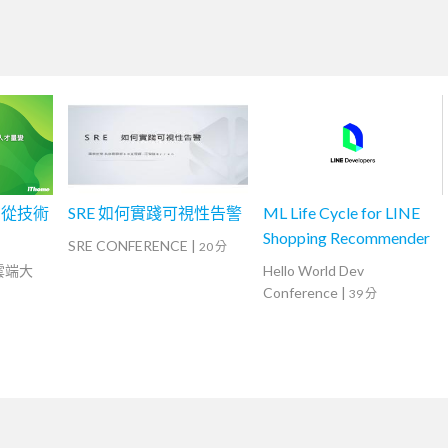
，從技術
SRE 如何實踐可視性告警
ML Life Cycle for LINE
Shopping Recommender
SRE CONFERENCE
|
20 分
灣雲端大
Hello World Dev
Conference
|
39 分