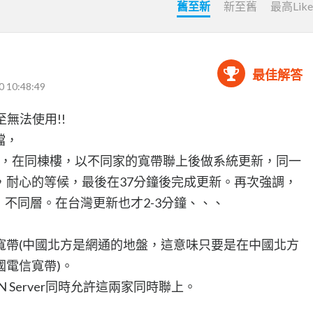
舊至新
新至舊
最高Lik
最佳解答
0 10:48:49
至無法使用!!
擋，
ork 平台，在同棟樓，以不同家的寬帶聯上後做系統更新，同一
家，耐心的等候，最後在37分鐘後完成更新。再次強調，
樓，不同層。在台灣更新也才2-3分鐘、、、
寬帶(中國北方是網通的地盤，這意味只要是在中國北方
國電信寬帶)。
 Server同時允許這兩家同時聯上。