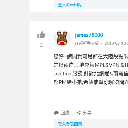
登入發表回應
james78000
iT邦新手 5 級 ‧
2010-02-10 
2
您好~請問貴司是都在大陸設點嗎
是以兩岸三地專線MPLS VPN & IP 
solution 服務,針對北網通&南
您PM給小弟,希望能幫你解決問題,
回應
分享
登入發表回應