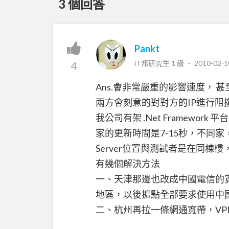
3 個回答
Pankt
iT邦研究生 1 級 ‧
2010-02-1
4
Ans.會非常嚴重的影響速度， 甚
兩方會刻意的對對方的IP進行阻
我公司有架 .Net Framew
家的更新時間是7-15秒，不同
Server位置與測試者是在同棟
有幾個解決方法
一、天津那邊也改成中國電信的
地區，以後擴點全部要求使用中
二、杭州再拉一條網通寬帶，VPN