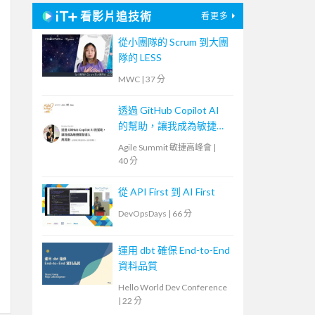
看影片追技術
看更多
從小團隊的 Scrum 到大團
隊的 LESS
MWC
|
37 分
透過 GitHub Copilot AI
的幫助，讓我成為敏捷開
發人
Agile Summit 敏捷高峰會
|
40 分
從 API First 到 AI First
DevOpsDays
|
66 分
運用 dbt 確保 End-to-End
資料品質
Hello World Dev Conference
|
22 分