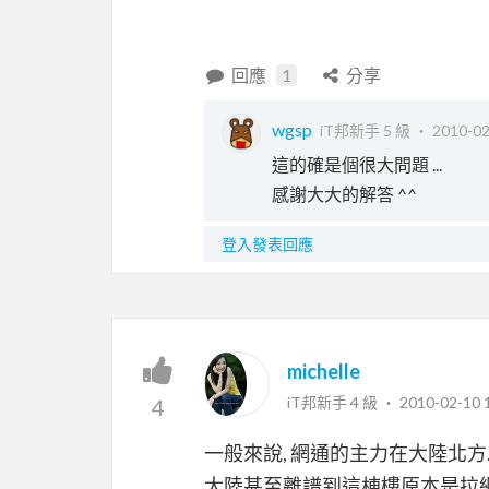
回應
1
分享
wgsp
iT邦新手 5 級 ‧
2010-02
這的確是個很大問題 ...
感謝大大的解答 ^^
登入發表回應
michelle
iT邦新手 4 級 ‧
2010-02-10 
4
一般來說, 網通的主力在大陸北方.
大陸甚至離譜到這棟樓原本是拉網