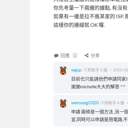
你先考量一下兩邊的據點, 有沒有
如果有一邊是拉不進某家的 ISP. 
這樣你的連線就 OK 囉.
回應
2
分享
wgsp
iT邦新手 5 級 ‧
2010-02
目前也只能請他們申請同家I
謝謝michelle大大的解答 ^^
wensung0320
iT邦新手 4 級 
申請 兩條是一個方法 ,另
宜,同時可以申請是用電路,