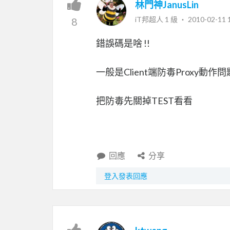
林門神JanusLin
iT邦超人 1 級 ‧
2010-02-11 
8
錯誤碼是啥 !!
一般是Client端防毒Proxy動作問
把防毒先關掉TEST看看
回應
分享
登入發表回應