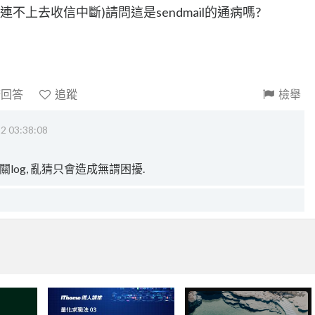
不上去收信中斷)請問這是sendmail的通病嗎?
請回答
追蹤
檢舉
2 03:38:08
log, 亂猜只會造成無謂困擾.