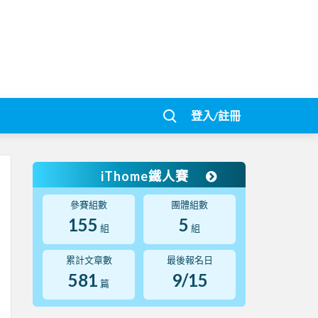
登入/註冊
iThome鐵人賽
參賽組數
團體組數
155
5
組
組
累計文章數
最後報名日
581
9/15
篇