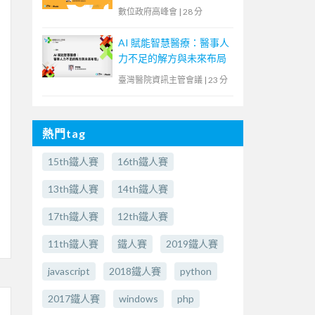
中突圍的零信任策略】
數位政府高峰會
|
28 分
AI 賦能智慧醫療：醫事人
力不足的解方與未來布局
臺灣醫院資訊主管會議
|
23 分
熱門tag
15th鐵人賽
16th鐵人賽
13th鐵人賽
14th鐵人賽
17th鐵人賽
12th鐵人賽
11th鐵人賽
鐵人賽
2019鐵人賽
javascript
2018鐵人賽
python
2017鐵人賽
windows
php