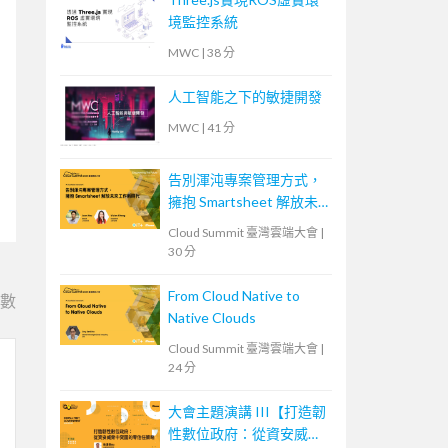
境監控系統
MWC
|
38 分
人工智能之下的敏捷開發
MWC
|
41 分
告別渾沌專案管理方式，
擁抱 Smartsheet 解放未
來工作新時代
Cloud Summit 臺灣雲端大會
|
30 分
From Cloud Native to
e數
Native Clouds
Cloud Summit 臺灣雲端大會
|
24 分
大會主題演講 III【打造韌
性數位政府：從資安威脅