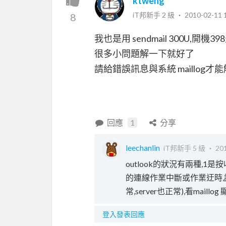
ktweng
iT邦新手 2 級 ‧
2010-02-11 
8
我也是用 sendmail 300U,開
很多小問題解一下就好了
請給錯誤訊息與系統 maillog才
回應
1
分享
leechanlin
iT邦新手 5 級 ‧
201
outlook的狀況有兩種,1是
的連線作業中斷或作業迂時,
常,server也正常),看maillog
登入發表回應