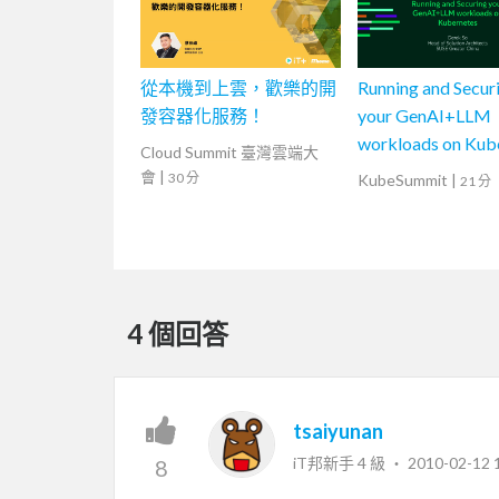
從本機到上雲，歡樂的開
Running and Secur
發容器化服務！
your GenAI+LLM
workloads on Kub
Cloud Summit 臺灣雲端大
如何在 Kubernete
會
|
30 分
KubeSummit
|
21 分
效運行並保護您
AI + 大語言模型
4 個回答
tsaiyunan
iT邦新手 4 級 ‧
2010-02-12 
8