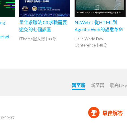
ing
量化求職法 03 求職需要
NLWeb：從HTML到
避免的七個誤區
Agentic Web的語意革命
ernetes
iThome鐵人賽
|
Hello World Dev
33 分
s 上高
Conference
|
48 分
的生成式
工作負載
舊至新
新至舊
最高Lik
最佳解答
10:59:37