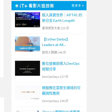
看影片追技術
看更多
駭入真實世界：APT41 的
新分支 Earth Longzhi
臺灣資安大會
|
23 分
【Esther Derby】
Leaders at All
Levels（Agile summit
鈦坦人開講
|
46 分
'23）｜TITANSOFT 鈦坦
科技
數位發展部導入DevOps
經驗分享
DevOpsDays
|
27 分
微服務在雲原生環境的可
觀測性應用
DevOpsDays
|
38 分
Three.js實現ROS虛實環