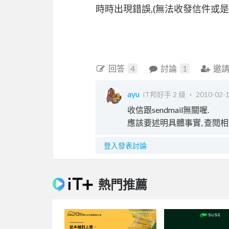
時時出現錯誤,(無法收發信件或是連
回答
4
討論
1
邀
ayu
iT邦好手 2 級 ‧
2010-02-1
收信跟sendmail無關喔.
應該要述明具體事實, 查閱相關
登入發表討論
熱門推薦