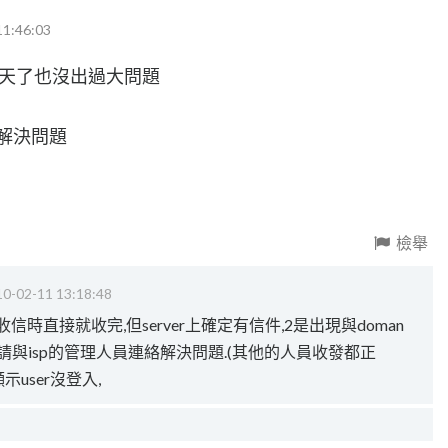
11:46:03
機398天了也沒出過大問題
能解決問題
檢舉
0-02-11 13:18:48
按收信時直接就收完,但server上確定有信件,2是出現與doman
請與isp的管理人員連絡解決問題.(其他的人員收發都正
 顯示user沒登入,