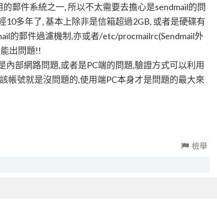
用的郵件系統之一, 所以不太需要去擔心是sendmail的問
l已經10多年了, 基本上除非是信箱超過2GB, 或者是硬碟有
的郵件過濾機制,亦或者/etc/procmailrc(Sendmail外
能出問題!!
是內部網路問題,或者是PC端的問題,驗證方式可以利用
收發正常, 該帳號就是沒問題的,使用端PC本身才是問題的最大來
檢舉