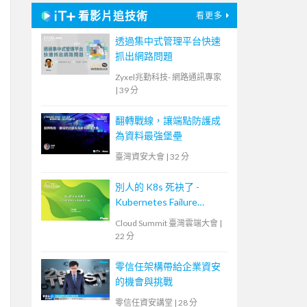
看影片追技術
看更多
透過集中式管理平台快速
抓出網路問題
Zyxel兆勤科技- 網路通訊專家
|
39 分
翻轉戰線，讓端點防護成
為資料最強堡壘
臺灣資安大會
|
32 分
別人的 K8s 死袂了 -
Kubernetes Failure
Stories
Cloud Summit 臺灣雲端大會
|
22 分
零信任架構帶給企業資安
的機會與挑戰
零信任資安講堂
|
28 分