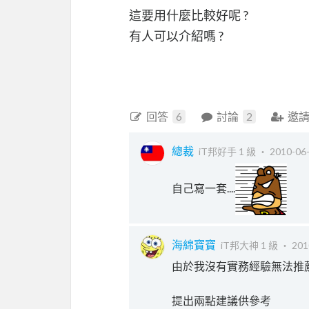
這要用什麼比較好呢 ?
有人可以介紹嗎 ?
回答
6
討論
2
邀
總裁
iT邦好手 1 級 ‧
2010-06-
自己寫一套....
海綿寶寶
iT邦大神 1 級 ‧
201
由於我沒有實務經驗無法推
提出兩點建議供參考