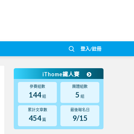
登入/註冊
iThome鐵人賽
參賽組數
團體組數
144
5
組
組
累計文章數
最後報名日
454
9/15
篇