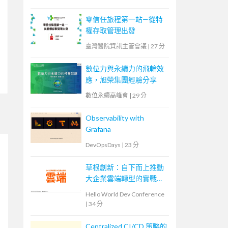
零信任旅程第一站—從特
權存取管理出發
臺灣醫院資訊主管會議
|
27 分
數位力與永續力的飛輪效
應，旭榮集團經驗分享
數位永續高峰會
|
29 分
Observability with
Grafana
DevOpsDays
|
23 分
草根創新：自下而上推動
大企業雲端轉型的實戰策
略
Hello World Dev Conference
|
34 分
Centralized CI/CD 策略的