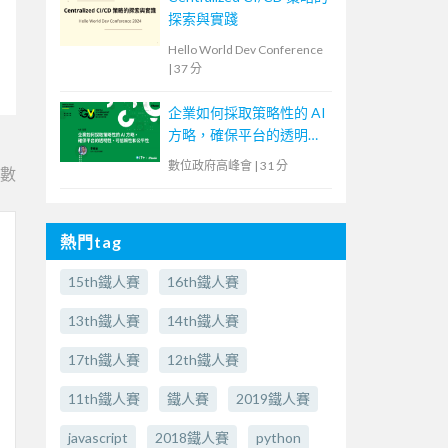
探索與實踐
Hello World Dev Conference
|
37 分
企業如何採取策略性的 AI
方略，確保平台的透明
性、可信賴性和公平性
數位政府高峰會
|
31 分
e數
熱門tag
15th鐵人賽
16th鐵人賽
13th鐵人賽
14th鐵人賽
17th鐵人賽
12th鐵人賽
11th鐵人賽
鐵人賽
2019鐵人賽
javascript
2018鐵人賽
python