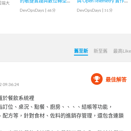
的敏捷實踐與數位轉型之
與 OpenTelemetry 實作指
灣雲端大
路
南
DevOpsDays
|
DevOpsDays
|
68 分
51 分
舊至新
新至舊
最高Lik
最佳解答
2 09:36:24
蓋於餐飲系統裡
指訂位、桌況、點餐、廚房、、、、結帳等功能，
、配方等，針對食材、佐料的進銷存管理，還包含連鎖