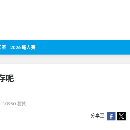
天室
2026 鐵人賽
存呢
‧
10950 瀏覽
分享至