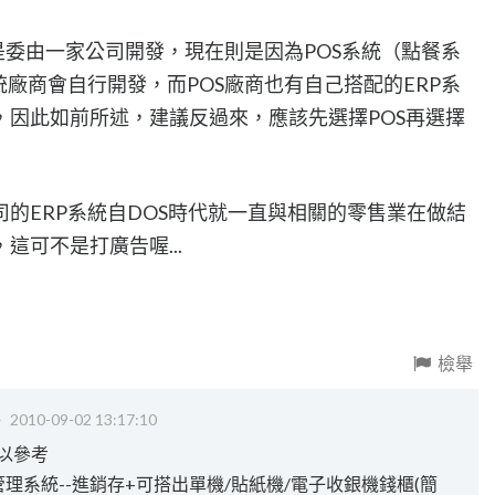
都是委由一家公司開發，現在則是因為POS系統（點餐系
統廠商會自行開發，而POS廠商也有自己搭配的ERP系
，因此如前所述，建議反過來，應該先選擇POS再選擇
的ERP系統自DOS時代就一直與相關的零售業在做結
這可不是打廣告喔...
檢舉
‧
2010-09-02 13:17:10
以參考
餐飲管理系統--進銷存+可搭出單機/貼紙機/電子收銀機錢櫃(簡