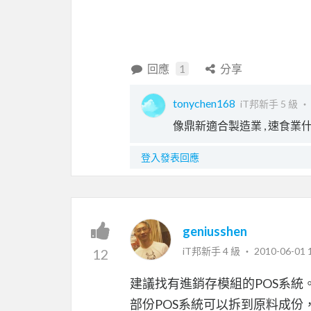
回應
1
分享
tonychen168
iT邦新手 5 級 
像鼎新適合製造業 , 速食業
登入發表回應
geniusshen
iT邦新手 4 級 ‧
2010-06-01 
12
建議找有進銷存模組的POS系統
部份POS系統可以拆到原料成