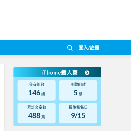
登入/註冊
iThome鐵人賽
參賽組數
團體組數
146
5
組
組
累計文章數
最後報名日
488
9/15
篇