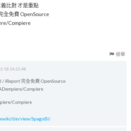
意義比對 才是重點
ort 完全免費 OpenSource
re/Compiere
檢舉
2-18 14:21:48
rBI / iReport 完全免費 OpenSource
ADempiere/Compiere
ere/Compiere
xwiki/bin/view/SpagoBI/