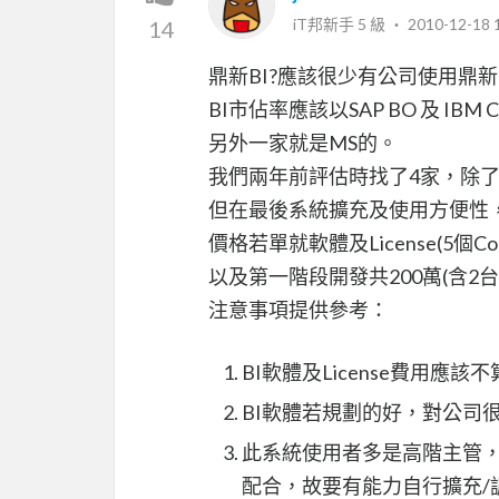
iT邦新手 5 級 ‧
2010-12-18 
14
鼎新BI?應該很少有公司使用鼎新
BI市佔率應該以SAP BO 及 IBM
另外一家就是MS的。
我們兩年前評估時找了4家，除
但在最後系統擴充及使用方便性，最
價格若單就軟體及License(5個Concu
以及第一階段開發共200萬(含2台Serv
注意事項提供參考：
BI軟體及License費用應
BI軟體若規劃的好，對公司
此系統使用者多是高階主管，
配合，故要有能力自行擴充/