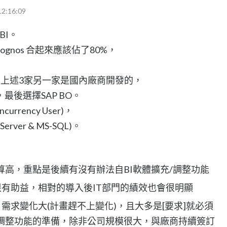
12:16:09
BI。
 Cognos 合起來應該佔了80%，
了上述3家另一家是國內廠商開發的，
後選擇SAP BO。
rrency User)，
er & MS-SQL)。
該不算高，重點是後續有沒有辦法自BI軟體擴充/調整功能
很有助益，相對的導入後IT部門的績效也會很明顯
需求變化大(計畫趕不上變化)，且大多是[要求]就必須
調整功能的準備，除非公司規模很大，與廠商持續簽訂