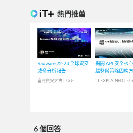
熱門推薦
Radware 22-23 全球資安
揭開 API 安全核
威脅分析報告
趨勢與策略因應
臺灣資安大會
|
IT EXPLAINED
|
30 分
43 
6 個回答