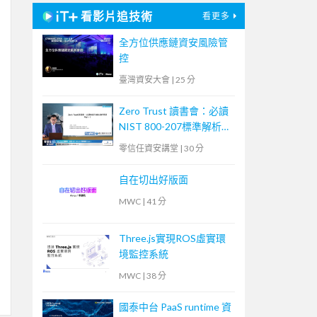
看影片追技術
看更多
全方位供應鏈資安風險管
控
臺灣資安大會
|
25 分
Zero Trust 讀書會：必讀
NIST 800-207標準解析
Part 1
零信任資安講堂
|
30 分
自在切出好版面
MWC
|
41 分
Three.js實現ROS虛實環
境監控系統
MWC
|
38 分
國泰中台 PaaS runtime 資