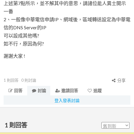
上述第7點所示，並不解其中的意思，請諸位能人異士開示
一番
2、一般像中華電信申請IP、網域後，區域轉送設定為中華電
信的DNS Server的IP
可以設成其他嗎?
如不行，原因為何?
謝謝大家 !
1
則回答
0
則討論
分享
回答
討論
邀請回答
追蹤
登入發表討論
1
則回答