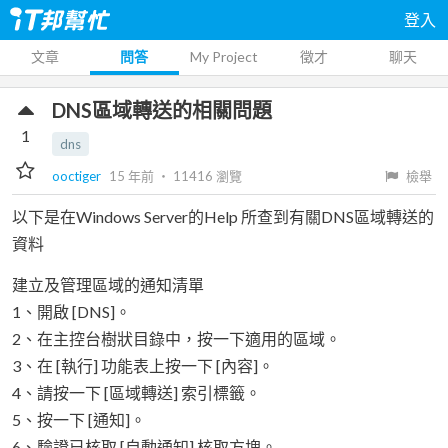
登入
文章
問答
My Project
徵才
聊天
DNS區域轉送的相關問題
1
dns
ooctiger
15 年前
‧
11416
瀏覽
檢舉
以下是在Windows Server的Help 所查到有關DNS區域轉送的
資料
建立及管理區域的通知清單
1、開啟 [DNS]。
2、在主控台樹狀目錄中，按一下適用的區域。
3、在 [執行] 功能表上按一下 [內容]。
4、請按一下 [區域轉送] 索引標籤。
5、按一下 [通知]。
6、驗證已核取 [自動通知] 核取方塊。