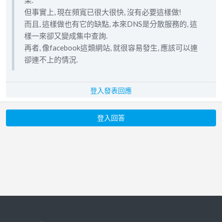
果.
但事實上, 現在頻寬已很大很快, 沒有必要這樣做!
而且, 這樣做也有它的缺點, 本來DNS是分散服務的, 這
樣一來卻又變成集中查詢.
再者, 像facebook這類網站, 就很容易發生, 應該可以連
卻連不上的情況.
登入發表回應
登入回答