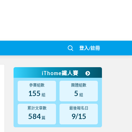
登入/註冊
iThome鐵人賽
參賽組數
團體組數
155
5
組
組
累計文章數
最後報名日
584
9/15
篇