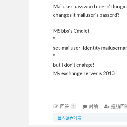
Mailuser password doesn't longin
changes it mailuser's passord?
MS bbs's Cmdlet
"
set-mailuser -ldentity mailusern
"
but I don't cnahge!
My exchange server is 2010.
回答
1
討論
邀請回
登入發表討論