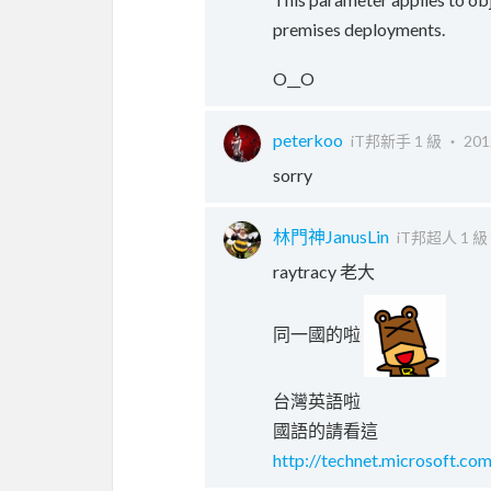
premises deployments.
O__O
peterkoo
iT邦新手 1 級 ‧
201
sorry
林門神JanusLin
iT邦超人 1 級
raytracy 老大
同一國的啦
台灣英語啦
國語的請看這
http://technet.microsoft.co