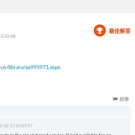
最佳解答
15:01:06
-us/library/aa995971.aspx
檢舉
2-02-17 15:07:37
cts in the cloud-based service. It isn’t available for on-