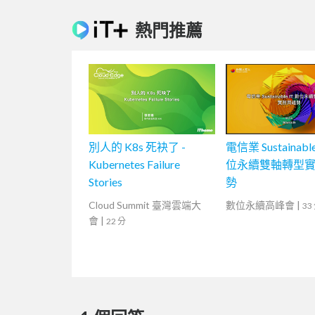
熱門推薦
別人的 K8s 死袂了 -
電信業 Sustainable
Kubernetes Failure
位永續雙軸轉型
Stories
勢
Cloud Summit 臺灣雲端大
數位永續高峰會
|
33
會
|
22 分