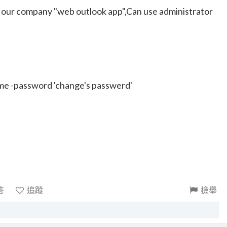
 our company "web outlook app",Can use administrator
ame -password 'change's passwerd'
答
追蹤
檢舉