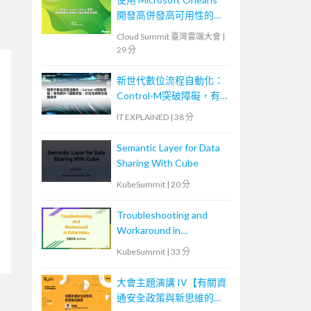
開發高併發高可用性的分
散式雲原生服務
Cloud Summit 臺灣雲端大會
|
29 分
新世代數位流程自動化：
Control-M突破障礙，有
效提升IT服務效能、可用
IT EXPLAINED
|
38 分
性與降低營運成本
Semantic Layer for Data
Sharing With Cube
KubeSummit
|
20 分
Troubleshooting and
Workaround in
Kubernetes
KubeSummit
|
33 分
大會主題演講 IV【有關資
通安全政策與新思維的摘