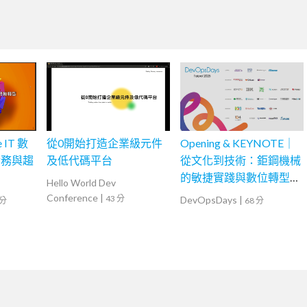
 IT 數
從0開始打造企業級元件
Opening & KEYNOTE｜
實務與趨
及低代碼平台
從文化到技術：鉅鋼機械
的敏捷實踐與數位轉型之
Hello World Dev
路
Conference
|
43 分
DevOpsDays
|
 分
68 分