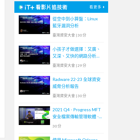
看影片追技術
看更多
從空中到小算盤：Linux
藍牙漏洞分析
臺灣資安大會
|
30 分
小孩子才做選擇：又廣、
又深、又快的網路分析，
誰說不能全都要？
臺灣資安大會
|
29 分
Radware 22-23 全球資安
威脅分析報告
臺灣資安大會
|
30 分
2021 Q4 - Progress MFT
安全檔案傳輸管理軟體 -
MOVEit Transfer 培訓課
30 分
程
使用 Microsoft Orleans