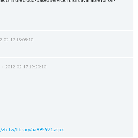
2-02-17 15:08:10
 ‧
2012-02-17 19:20:10
m/zh-tw/library/aa995971.aspx