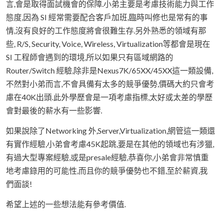
言,會是取得面試機會的保障.小弟主要是考慮技術能力與工作
態度,因為 SI 經常需要配合客戶加班,臨時叫修也是常有的事
情,沒有良好的工作態度將會很難生存.另外熟悉的領域有那
些, R/S, Security, Voice, Wireless, Virtualization等都會是現在
SI 工程師會遇到的環境,所以如果只有區域網路的
Router/Switch 經驗,除非是Nexus7K/65XX/45XX這一類設備,
不然對小弟而言,不會具備有太多的競爭優勢,價碼大約只會考
慮在40K出頭.此外學歷會是一項考慮指標,太好或太差的學歷
會對最後的薪水有一些影響.
如果說除了Networking 外,Server,Virtualization,網管這一類還
有實作經驗,小弟會考慮45K起跳,要是在其他的領域也有涉獵,
有過大型專案經驗,或是presale經驗,恭喜你,小弟會非常慎重
地考慮錄用的可能性,而且你的競爭優勢也不錯,至於薪資,我
們面談!
希望上述的一些想法能有參考價值.