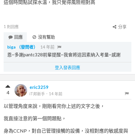
這個時間點試探水溫，我只覺得風險相對高
1
則回應
分享
回應
沒有幫助
biga
（發問者）
14 年前
恩~多謝pantc328前輩提醒~我會將這因素納入考量~感謝
登入發表回應
eric3259
4
iT邦新手
．
14 年前
以管理角度來說，剛剛看完你上述的文字之後，
我直接注意的第一個問題點，
身為CCNP，對自己管理接觸的設備，沒相對應的敏感度與