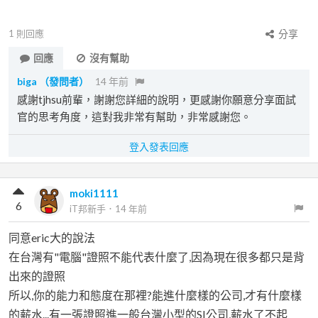
1
則回應
分享
回應
沒有幫助
biga
（發問者）
14 年前
感謝tjhsu前輩，謝謝您詳細的說明，更感謝你願意分享面試
官的思考角度，這對我非常有幫助，非常感謝您。
登入發表回應
moki1111
6
iT邦新手
．
14 年前
同意eric大的說法
在台灣有"電腦"證照不能代表什麼了,因為現在很多都只是背
出來的證照
所以,你的能力和態度在那裡?能進什麼樣的公司,才有什麼樣
的薪水...有一張證照進一般台灣小型的SI公司,薪水了不起