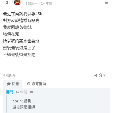
3
iT邦新手
．
14 年前
最近在面試我就報45K
對方就說這樣有點高
我就回說 沒辦法
物價在漲
所以我的薪水也要漲
然後最後還是上了
不過最後還是拒絕
3
則回應
分享
回應
沒有幫助
賽門
14 年前
borin1
提到：
最後還是拒絕