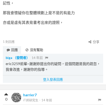
記性，
那我會懷疑你在整體規劃上是不是的有能力
亦或是虛有其表背書考出來的證照，
1
則回應
分享
回應
沒有幫助
biga
（發問者）
14 年前
eric3259前輩~謝謝妳提出你的疑問，這個問題是我的疏忽，
我會改進，謝謝你的指導。
登入發表回應
harrier7
0
iT邦研究生
．
14 年前