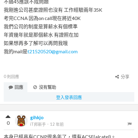
不過45應該不成問題
我剛進公司甚麼證照也沒有 工作經驗兩年35K
考完CCNA 因為on call現在將近40K
我們公司的制度是算薪水有個標準
年資幾年就是那個薪水 有證照在加
如果想再多了解可以再問我哦
我的mail是
t21520520@gmail.com
0
則回應
分享
回應
沒有幫助
登入發表回應
gihkjo
0
iT邦新手
．
12 年前
本身已經具有CCNP很多年了，還有ACSE(alcatel)。