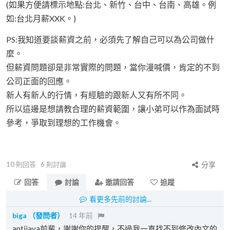
(如果方便請標示地點:台北、新竹、台中、台南、高雄。例
如:台北月薪XXK。)
PS:我知道要談薪資之前，必須先了解自己可以為公司做什
麼。
但薪資問題卻是非常實際的問題，當你漫喊價，肯定的不到
公司正面的回應。
新人有新人的行情，有經驗的跟新人又有所不同。
所以這邊是想請教合理的薪資範圍，讓小弟可以作為面試時
參考，爭取到理想的工作機會。
10
則回答
6
則討論
分享
回答
討論
邀請回答
追蹤
看更多先前的討論...
biga
（發問者）
14 年前
antijava前輩，謝謝你的提醒，不過我一直找不到修改內文的