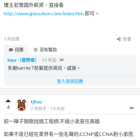
樓主若需國外薪資，直接看
http://www.glassdoor.com/index.htm
即可。
1
則回應
分享
回應
沒有幫助
biga
（發問者）
14 年前
多謝harrier7前輩提供資訊，感謝。
登入發表回應
tjhsu
4
iT邦新手
．
14 年前
前一陣子剛剛找過工程師,不過小弟是在高雄.
如果不是已經在業界有一些名聲的,CCNP或CCNA對小弟而