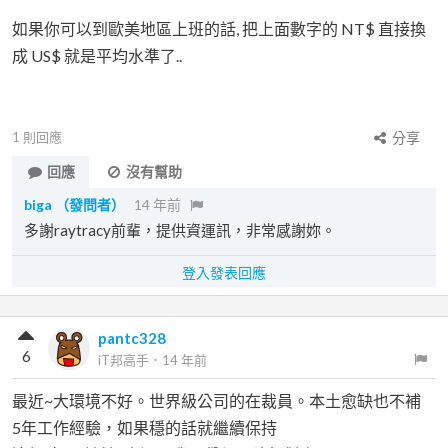
如果你可以到歐美地區上班的話, 把上面數字的 NT$ 直接換
成 US$ 就是平均水準了..
1
則回應
分享
回應
沒有幫助
biga
（發問者）
14 年前
多謝raytracy前輩，提供資運訊，非常感謝妳。
登入發表回應
pantc328
6
iT邦高手
．
14 年前
最近~大環境不好。世界級公司的在裁員。本土愈缺也不補
5年工作經驗，如果穩的話就繼續保持