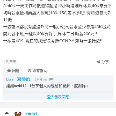
3~40K 一天工作時數還得超過12小時還隔周休,以40K來算平
均時薪跟便利商店大夜班(130~150)差不多吧!!有時還會比7-
11低
一張證照都沒有能進外商一般小公司薪水至少會是40K起,時
間到就下班,一樣以40K算好了,周休二日,時薪200元!!
一樣是40K...現在的我覺得,考照CCNP不如有一張托益!!
1
則回應
分享
回應
沒有幫助
biga
（發問者）
14 年前
謝謝moki1111分享個人的經驗和見解，感謝妳。
登入發表回應
borin1