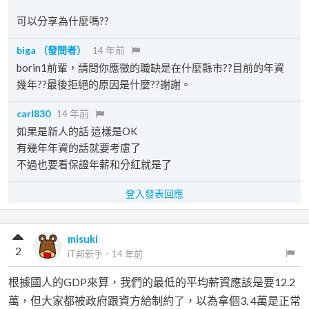
可以分享為什麼嗎??
biga
（發問者）
14 年前
borin1前輩，請問你應徵的職缺是在什麼縣市??目前的年資
幾年??最後拒絕的原因是什麼??謝謝。
carl830
14 年前
如果是新人的話 這樣是OK
有幾年年資的話就要考慮了
不過也要看保證年薪和分紅就是了
登入發表回應
misuki
2
iT邦新手
．
14 年前
根據國人的GDP來算，我們的最低的平均薪資應該是要12.2
萬，但大家都被政府跟資方給制約了，以為拿個3, 4萬是正常