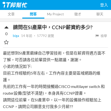
登入
文章
問答
My Project
徵才
聊天
請問在SI產業中，CCNP薪資約多少?
0
biga
14 年前
‧
57792
瀏覽
檢舉
最近想到SI產業磨練自己學習技術，但是在薪資待遇方面不
了解，可否請各位前輩提供一點建議，謝謝。
小弟的情況如下:
目前工作經驗約5年左右，工作內容主要是區域網路的維
護。
先前的工作有一年的時間接觸過CISCO multilayer switch 和
router設備(型號不清楚)，本身具有CCNP證書。
請問這位前輩，在SI產業中，以一年的設備操作經驗加上
CCNP，請問公司願意支付我多少月薪??