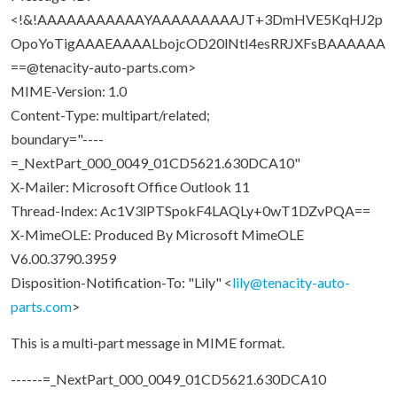
<!&!AAAAAAAAAAAYAAAAAAAAAJT+3DmHVE5KqHJ2p
OpoYoTigAAAEAAAALbojcOD20lNtI4esRRJXFsBAAAAAA
==@tenacity-auto-parts.com>
MIME-Version: 1.0
Content-Type: multipart/related;
boundary="----
=_NextPart_000_0049_01CD5621.630DCA10"
X-Mailer: Microsoft Office Outlook 11
Thread-Index: Ac1V3lPTSpokF4LAQLy+0wT1DZvPQA==
X-MimeOLE: Produced By Microsoft MimeOLE
V6.00.3790.3959
Disposition-Notification-To: "Lily" <
lily@tenacity-auto-
parts.com
>
This is a multi-part message in MIME format.
------=_NextPart_000_0049_01CD5621.630DCA10