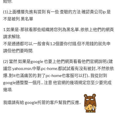
給你.
(1)上面樓層先進有提到 有一些 查驗的方法 確認貴公司ip 是
不是被列 黑名單
1.如果是-那就看那些組織將您列為黑名單..依依上他們的網頁
請求解除.
不是通通都可以.一般會有1.2個要你付錢.但不用錢的就先申
請但他們要時間.
(2) 當然 如果是google 也要上他們網頁看看他們官網說明.(建
議您 yahoo.msn.中華.pc-home.都試試看有沒有被封..不然依依
爆..對it也滿痛苦的.對了pc-home也客服可以打).. 我從封到
google通整整一個月... 注意 他官網的幾項規定您至少要完成
幾項.
我還請有給 google托管的客戶幫我們反應..