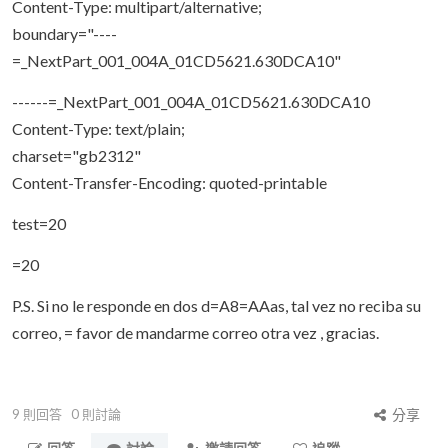
Content-Type: multipart/alternative;
boundary="----
=_NextPart_001_004A_01CD5621.630DCA10"
------=_NextPart_001_004A_01CD5621.630DCA10
Content-Type: text/plain;
charset="gb2312"
Content-Transfer-Encoding: quoted-printable
test=20
=20
P.S. Si no le responde en dos d=A8=AAas, tal vez no reciba su
correo, = favor de mandarme correo otra vez , gracias.
9
則回答
0
則討論
分享