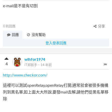
e-mail是不是有切割
0
則回應
分享
回應
沒有幫助
登入發表回應
wlhfor1974
4
iT邦新手
．
14 年前
http://www.checkor.com/
這裡可以測試openRelay,openRelay打開,通常就會被很多機構
列到黑名單,如上面大大所說,要發mail去解,請他們從黑名單移
除