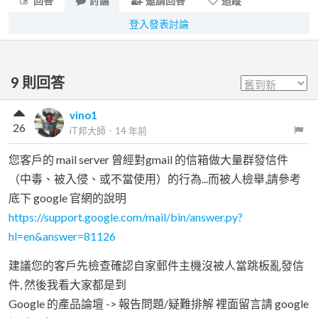
回答
討論
邀請回答
追蹤
登入發表討論
9
則回答
vino1
26
iT邦大師
．
14 年前
您客戶的 mail server 曾經對gmail 的信箱做大量群發信件
（中毒、被入侵、或不當使用）的行為...而被人檢舉,請參考
底下 google 官網的說明
https://support.google.com/mail/bin/answer.py?
hl=en&answer=81126
建議您的客戶先檢查確認自家郵件主機沒被人當跳板亂發信
件, 然後我看大家都是到
Google 的產品論壇 -> 報告問題/疑難排解 裡面留言請 google