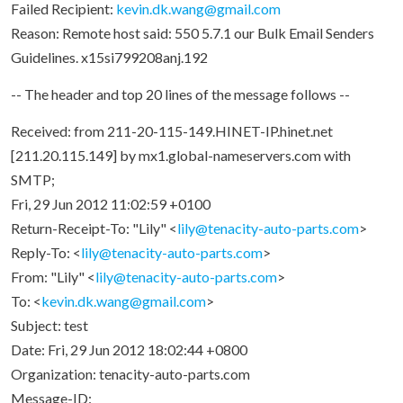
Failed Recipient:
kevin.dk.wang@gmail.com
Reason: Remote host said: 550 5.7.1 our Bulk Email Senders
Guidelines. x15si799208anj.192
-- The header and top 20 lines of the message follows --
Received: from 211-20-115-149.HINET-IP.hinet.net
[211.20.115.149] by mx1.global-nameservers.com with
SMTP;
Fri, 29 Jun 2012 11:02:59 +0100
Return-Receipt-To: "Lily" <
lily@tenacity-auto-parts.com
>
Reply-To: <
lily@tenacity-auto-parts.com
>
From: "Lily" <
lily@tenacity-auto-parts.com
>
To: <
kevin.dk.wang@gmail.com
>
Subject: test
Date: Fri, 29 Jun 2012 18:02:44 +0800
Organization: tenacity-auto-parts.com
Message-ID: