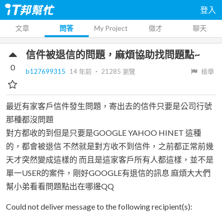
登入
文章
問答
My Project
徵才
聊天
信件被退信的問題，麻煩協助找問題點~
0
b127699315
14 年前
‧
21285
瀏覽
檢舉
最近有家客戶信件發生問題，寄出去的信件只要是公司行號
那種都沒問題
對方都收的到但是只要是GOOGLE YAHOO HINET 這種
的，都會被退信 不然就是對方收不到信件，之前都正常前幾
天才突然變成這樣的 而且是這家客戶所有人都這樣，並不是
單一USER的案件，剛好GOOGLE有退信的訊息 麻煩大大們
幫小弟看看問題點出在哪邊QQ
Could not deliver message to the following recipient(s):