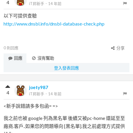
4
iT邦新手
．
14 年前
以下可提供查驗
http://www.dnsbl.info/dnsbl-database-check.php
0
則回應
分享
回應
沒有幫助
登入發表回應
joety987
4
iT邦新手
．
14 年前
<新手說錯請多多包函= =>
我之前也被 google 列為黑名單 後續又被pc-home 還延至至
廠商.客戶..如果您的問題導向 [黑名單].我之前處理方式提供