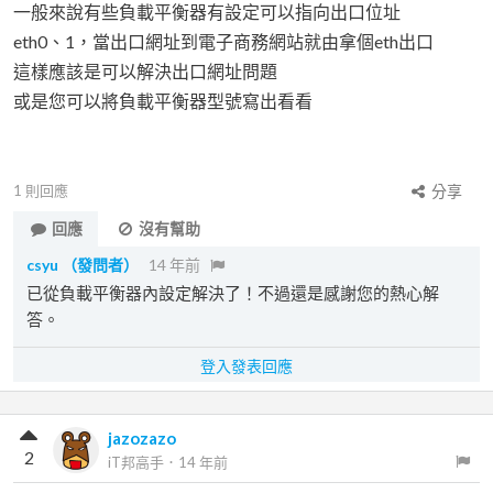
一般來說有些負載平衡器有設定可以指向出口位址
eth0、1，當出口網址到電子商務網站就由拿個eth出口
這樣應該是可以解決出口網址問題
或是您可以將負載平衡器型號寫出看看
1
則回應
分享
回應
沒有幫助
csyu
（發問者）
14 年前
已從負載平衡器內設定解決了！不過還是感謝您的熱心解
答。
登入發表回應
jazozazo
2
iT邦高手
．
14 年前