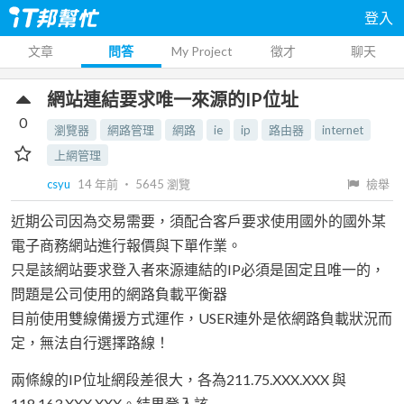
登入
文章
問答
My Project
徵才
聊天
網站連結要求唯一來源的IP位址
0
瀏覽器
網路管理
網路
ie
ip
路由器
internet
上網管理
csyu
14 年前
‧
5645
瀏覽
檢舉
近期公司因為交易需要，須配合客戶要求使用國外的國外某
電子商務網站進行報價與下單作業。
只是該網站要求登入者來源連結的IP必須是固定且唯一的，
問題是公司使用的網路負載平衡器
目前使用雙線備援方式運作，USER連外是依網路負載狀況而
定，無法自行選擇路線！
兩條線的IP位址網段差很大，各為211.75.XXX.XXX 與
118.163.XXX.XXX。結果登入該