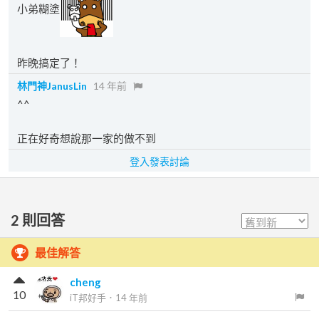
小弟糊塗
昨晚搞定了！
林門神JanusLin
14 年前
^^
正在好奇想說那一家的做不到
登入發表討論
2
則回答
最佳解答
cheng
10
iT邦好手
．
14 年前