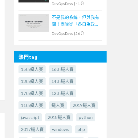
DevOpsDays
|
41 分
不是我的系統，但與我有
關！團隊從「各自為政」
到「群體決策」的協作實
DevOpsDays
|
26 分
踐
熱門tag
15th鐵人賽
16th鐵人賽
13th鐵人賽
14th鐵人賽
17th鐵人賽
12th鐵人賽
11th鐵人賽
鐵人賽
2019鐵人賽
javascript
2018鐵人賽
python
2017鐵人賽
windows
php