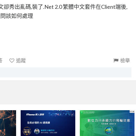
卻秀出亂碼,裝了.Net 2.0 繁體中文套件在Client端後,
請問該如何處理
答
追蹤
檢舉