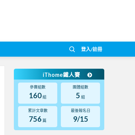
登入/註冊
iThome鐵人賽
參賽組數
團體組數
160
5
組
組
累計文章數
最後報名日
756
9/15
篇