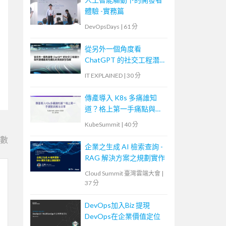
體驗 -實務篇
DevOpsDays
|
61 分
從另外一個角度看
ChatGPT 的社交工程潛
力—如何建構最高性價比
IT EXPLAINED
|
30 分
的資訊安全防線
傳產導入 K8s 多痛誰知
道？格上第一手痛點與解
法分享
KubeSummit
|
40 分
e數
企業之生成 AI 檢索查詢 -
RAG 解決方案之規劃實作
Cloud Summit 臺灣雲端大會
|
37 分
DevOps加入Biz 提現
DevOps在企業價值定位