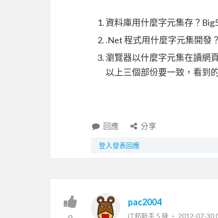
資料庫用什麼字元集存？Big5 還
.Net 程式用什麼字元集開發？Bi
瀏覽器以什麼字元集在讀網頁？Bi
以上三個部份要一致，看到
回應
分享
登入發表回應
pac2004
iT邦新手 5 級 ‧
2012-07-30 
8