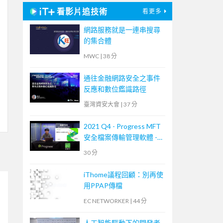
看影片追技術
看更多
網路服務就是一連串搜尋
的集合體
MWC
|
38 分
通往金融網路安全之事件
反應和數位鑑識路徑
臺灣資安大會
|
37 分
2021 Q4 - Progress MFT
安全檔案傳輸管理軟體 -
MOVEit Transfer 培訓課
30 分
程
iThome議程回顧：別再使
用PPAP傳檔
EC NETWORKER
|
44 分
人工智能驅動下的開發者