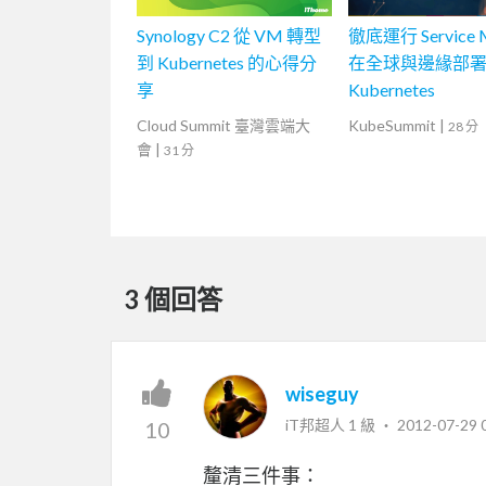
Synology C2 從 VM 轉型
徹底運行 Service 
到 Kubernetes 的心得分
在全球與邊緣部
享
Kubernetes
Cloud Summit 臺灣雲端大
KubeSummit
|
28 分
會
|
31 分
3 個回答
wiseguy
iT邦超人 1 級 ‧
2012-07-29 
10
釐清三件事：