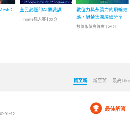
Mesh：
全民必懂的AI通識課
數位力與永續力的飛輪效
署
應，旭榮集團經驗分享
iThome鐵人賽
|
35 分
數位永續高峰會
|
29 分
舊至新
新至舊
最高Lik
最佳解答
00:01:42