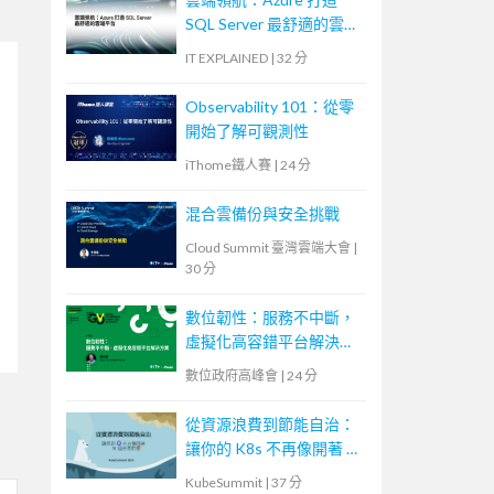
SQL Server 最舒適的雲端
平台
IT EXPLAINED
|
32 分
Observability 101：從零
開始了解可觀測性
iThome鐵人賽
|
24 分
混合雲備份與安全挑戰
Cloud Summit 臺灣雲端大會
|
30 分
數位韌性：服務不中斷，
虛擬化高容錯平台解決方
案
數位政府高峰會
|
24 分
從資源浪費到節能自治：
讓你的 K8s 不再像開著 N
個分頁的瀏覽器
KubeSummit
|
37 分