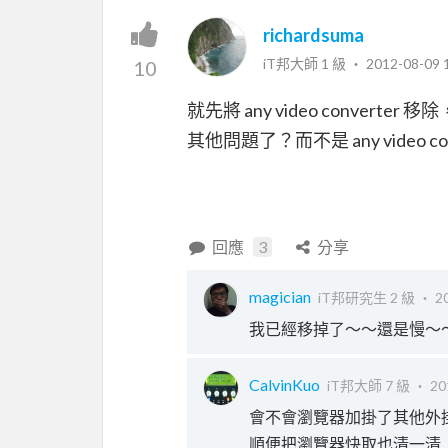
richardsuma
iT邦大師 1 級 ‧
2012-08-09 
10
就先將 any video conve
其他問題了？而不是 any video co
回應
3
分享
magician
iT邦研究生 2 級 ‧
2
我已經移掉了～～還是慢～
CalvinKuo
iT邦大師 7 級 ‧
20
會不會瀏覽器加掛了其他外
順便把瀏覽器快取也清一清..