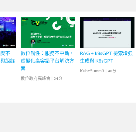
安變不
數位韌性：服務不中斷，
RAG + k8sGPT 檢索增強
理與組態
虛擬化高容錯平台解決方
生成與 K8sGPT
案
KubeSummit
|
40 分
數位政府高峰會
|
24 分