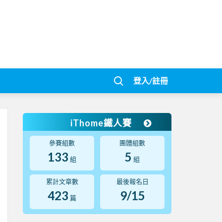
登入/註冊
iThome鐵人賽
參賽組數
團體組數
133
5
組
組
累計文章數
最後報名日
423
9/15
篇