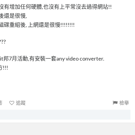
沒有增加任何硬體,也沒有上平常沒去過得網站!!
後還是很慢,
碟重組後, 上網還是很慢!!!!!!!!
??
月活動,有安裝一套any video converter.
!!
答
追蹤
檢舉