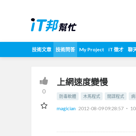
技術文章
技術問答
My Project
iT 徵才
聊
上網速度變慢
0
防毒軟體
木馬程式
間諜程式
病
magician
2012-08-09 09:28:57
‧
1