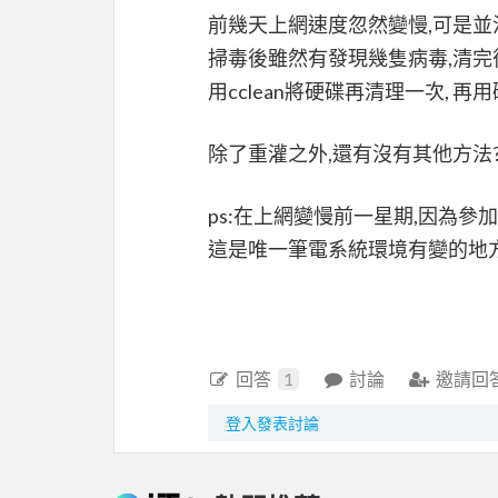
前幾天上網速度忽然變慢,可是並
掃毒後雖然有發現幾隻病毒,清完
用cclean將硬碟再清理一次, 再用磁
除了重灌之外,還有沒有其他方法?
ps:在上網變慢前一星期,因為參加it邦7
這是唯一筆電系統環境有變的地方!
回答
1
討論
邀請回
登入發表討論