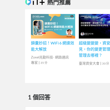
熱門推薦
錦囊妙招！WiFi 6 網速效
超級變變變，資
能大解放
見，你的變更管
管理去哪裡？
Zyxel兆勤科技- 網路通訊
專家
|
35 分
臺灣資安大會
|
30 分
1 個回答