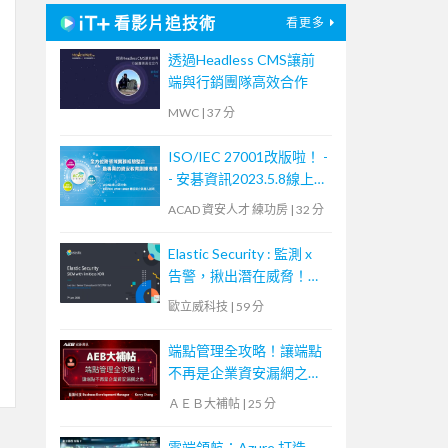
看影片追技術
看更多
透過Headless CMS讓前
端與行銷團隊高效合作
MWC
|
37 分
ISO/IEC 27001改版啦！ -
- 安碁資訊2023.5.8線上研
討會摘要
ACAD 資安人才 練功房
|
32 分
Elastic Security : 監測 x
告警，揪出潛在威脅！
【Webinar：Elastic 系列
歐立威科技
|
59 分
講座】｜歐立威科技
端點管理全攻略！讓端點
不再是企業資安漏網之魚
【宏碁資訊網路學堂】
ＡＥＢ大補帖
|
25 分
雲端領航：Azure 打造