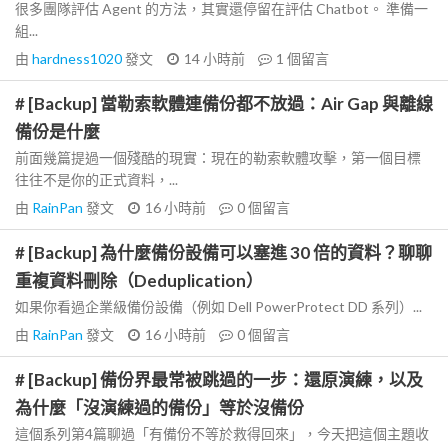
很多團隊評估 Agent 的方法，其實還停留在評估 Chatbot。 準備一
組...
由
hardness1020
發文
14 小時前
1
個留言
# [Backup] 當勒索軟體連備份都不放過：Air Gap 與離線
備份是什麼
前面幾篇提過一個殘酷的現實：現在的勒索軟體攻擊，第一個目標
往往不是你的正式資料，...
由
RainPan
發文
16 小時前
0
個留言
# [Backup] 為什麼備份設備可以塞進 30 倍的資料？聊聊
重複資料刪除（Deduplication）
如果你看過企業級備份設備（例如 Dell PowerProtect DD 系列）...
由
RainPan
發文
16 小時前
0
個留言
# [Backup] 備份界最常被跳過的一步：還原演練，以及
為什麼「沒演練過的備份」等於沒備份
這個系列第4篇聊過「有備份不等於救得回來」，今天把這個主題收