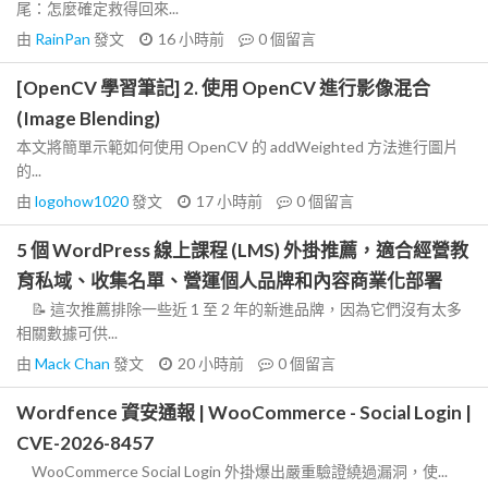
尾：怎麼確定救得回來...
由
RainPan
發文
16 小時前
0
個留言
[OpenCV 學習筆記] 2. 使用 OpenCV 進行影像混合
(Image Blending)
本文將簡單示範如何使用 OpenCV 的 addWeighted 方法進行圖片
的...
由
logohow1020
發文
17 小時前
0
個留言
5 個 WordPress 線上課程 (LMS) 外掛推薦，適合經營教
育私域、收集名單、營運個人品牌和內容商業化部署
📝 這次推薦排除一些近 1 至 2 年的新進品牌，因為它們沒有太多
相關數據可供...
由
Mack Chan
發文
20 小時前
0
個留言
Wordfence 資安通報 | WooCommerce - Social Login |
CVE-2026-8457
WooCommerce Social Login 外掛爆出嚴重驗證繞過漏洞，使...