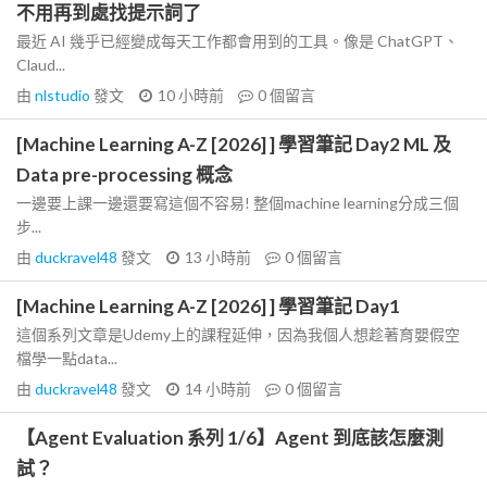
不用再到處找提示詞了
最近 AI 幾乎已經變成每天工作都會用到的工具。像是 ChatGPT、
Claud...
由
nlstudio
發文
10 小時前
0
個留言
[Machine Learning A-Z [2026] ] 學習筆記 Day2 ML 及
Data pre-processing 概念
一邊要上課一邊還要寫這個不容易! 整個machine learning分成三個
步...
由
duckravel48
發文
13 小時前
0
個留言
[Machine Learning A-Z [2026] ] 學習筆記 Day1
這個系列文章是Udemy上的課程延伸，因為我個人想趁著育嬰假空
檔學一點data...
由
duckravel48
發文
14 小時前
0
個留言
【Agent Evaluation 系列 1/6】Agent 到底該怎麼測
試？