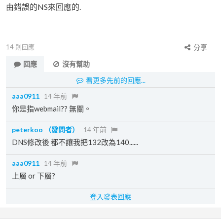
由錯誤的NS來回應的.
14
則回應
分享
回應
沒有幫助
看更多先前的回應...
aaa0911
14 年前
你是指webmail?? 無關。
peterkoo
（發問者）
14 年前
DNS修改後 都不讓我把132改為140......
aaa0911
14 年前
上層 or 下層?
登入發表回應