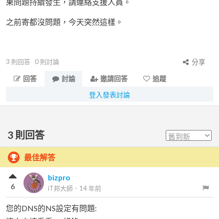
果問題持續發生，請連絡支援人員。
之前寄都沒問題，今天突然這樣。
3
則回答
0
則討論
分享
回答
討論
邀請回答
追蹤
登入發表討論
3
則回答
最佳解答
bizpro
6
iT邦大師
．
14 年前
您的DNS的NS設定有問題: