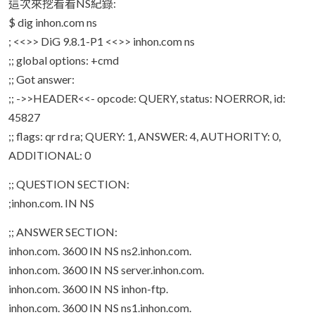
這次來挖看看NS紀錄:
$ dig inhon.com ns
; <<>> DiG 9.8.1-P1 <<>> inhon.com ns
;; global options: +cmd
;; Got answer:
;; ->>HEADER<<- opcode: QUERY, status: NOERROR, id:
45827
;; flags: qr rd ra; QUERY: 1, ANSWER: 4, AUTHORITY: 0,
ADDITIONAL: 0
;; QUESTION SECTION:
;inhon.com. IN NS
;; ANSWER SECTION:
inhon.com. 3600 IN NS ns2.inhon.com.
inhon.com. 3600 IN NS server.inhon.com.
inhon.com. 3600 IN NS inhon-ftp.
inhon.com. 3600 IN NS ns1.inhon.com.