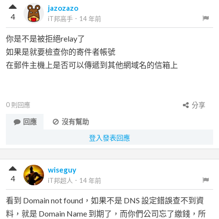
jazozazo
4
iT邦高手
．
14 年前
你是不是被拒絕relay了
如果是就要檢查你的寄件者帳號
在郵件主機上是否可以傳遞到其他網域名的信箱上
0
則回應
分享
回應
沒有幫助
登入發表回應
wiseguy
4
iT邦超人
．
14 年前
看到 Domain not found，如果不是 DNS 設定錯誤查不到資
料，就是 Domain Name 到期了，而你們公司忘了繳錢，所