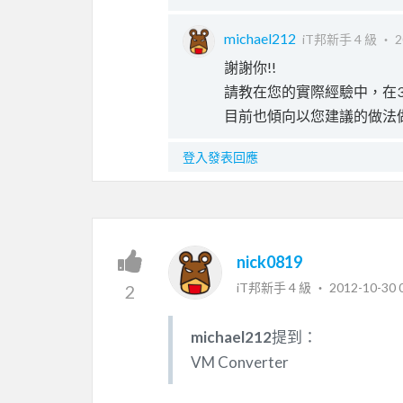
michael212
iT邦新手 4 級 ‧
2
謝謝你!!
請教在您的實際經驗中，在3
目前也傾向以您建議的做法
登入發表回應
nick0819
iT邦新手 4 級 ‧
2012-10-30 
2
michael212
提到：
VM Converter