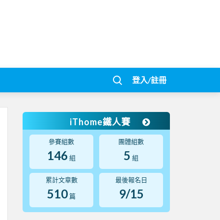
登入/註冊
iThome鐵人賽
參賽組數
團體組數
146
5
組
組
累計文章數
最後報名日
510
9/15
篇