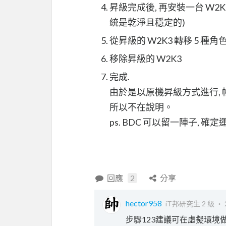
昇級完成後, 再安裝一台 W2
統是乾淨且穩定的)
從昇級的 W2K3 轉移 5 種角
移除昇級的 W2K3
完成.
由於是以原機昇級方式進行,
所以不在說明。
ps. BDC 可以留一陣子, 確
回應
2
分享
hector958
iT邦研究生 2 級 ‧
步驟123建議可在虛擬環境