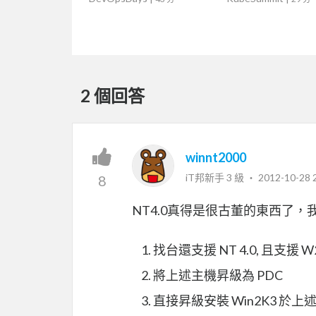
2 個回答
winnt2000
iT邦新手 3 級 ‧
2012-10-28 
8
NT4.0真得是很古董的東西了
找台還支援 NT 4.0, 且支援 W
將上述主機昇級為 PDC
直接昇級安裝 Win2K3 於上述