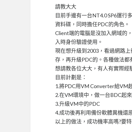
請教大大
目前手邊有一台NT4.0 SP6運行多年
資料碟，同時擔任PDC的角色。
Client端的電腦是沒加入網域的
入時身份驗證使用。
現在想升級到2003，看過網路
存，再升級PDC的。各種做法都
想請教各位大大，有人有實際經
目前計劃是：
1.將PDC用VM Converter
2.在VM環境中，做一台BDC起來
3.升級VM中的PDC
4.成功後再利用備份軟體異機還
以上的做法，成功機率高嗎?要特