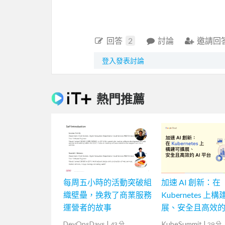
回答
2
討論
邀請回
登入發表討論
熱門推薦
每周五小時的活動突破組
加速 AI 創新：在
織壁壘，挽救了商業服務
Kubernetes 上
運營者的故事
展、安全且高效的 
台
DevOpsDays
|
KubeSummit
|
43 分
29 分