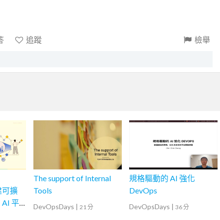
答
追蹤
檢舉
The support of Internal
規格驅動的 AI 強化
構建可擴
Tools
DevOps
AI 平
DevOpsDays
|
DevOpsDays
|
21 分
36 分