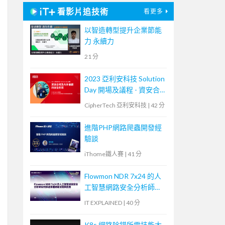
看影片追技術
看更多
以智造轉型提升企業節能
力 永續力
21 分
2023 亞利安科技 Solution
Day 開場及議程 - 資安合
規及內外兼顧的安全防禦
CipherTech 亞利安科技
|
42 分
進階PHP網路爬蟲開發經
驗談
iThome鐵人賽
|
41 分
Flowmon NDR 7x24 的人
工智慧網路安全分析師如
何快速掌握網路偵測與回
IT EXPLAINED
|
40 分
應
K8s 網路除錯所需技能大