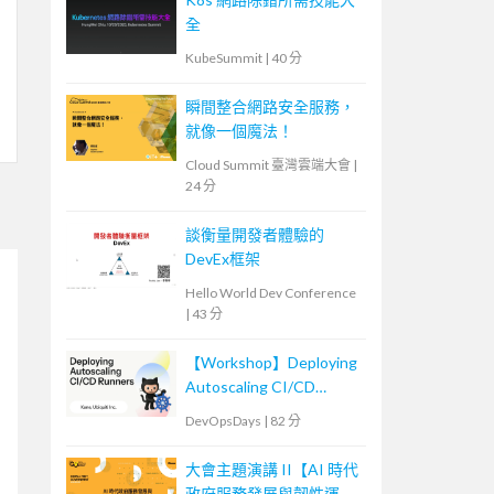
全
KubeSummit
|
40 分
瞬間整合網路安全服務，
就像一個魔法！
Cloud Summit 臺灣雲端大會
|
24 分
談衡量開發者體驗的
DevEx框架
Hello World Dev Conference
|
43 分
【Workshop】Deploying
Autoscaling CI/CD
Runners
DevOpsDays
|
82 分
大會主題演講 II【AI 時代
政府服務發展與韌性運作