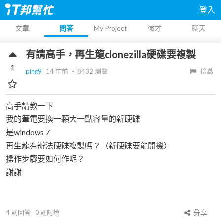
登入
文章
問答
My Project
徵才
聊天
有請高手，再生龍clonezilla硬碟要複製
1
ping9
14 年前
‧
8432
瀏覽
檢舉
高手請教一下
我的筆電要換一顆大一點容量的新硬碟
是windows 7
再生龍有辦法硬碟複製嗎？（新硬碟要能開機）
操作步驟要如何作呢？
謝謝
4
則回答
0
則討論
分享