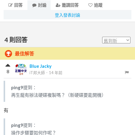
回答
討論
邀請回答
追蹤
登入發表討論
4
則回答
最佳解答
Blue Jacky
8
iT邦大師
．
14 年前
ping9
提到：
再生龍有辦法硬碟複製嗎？（新硬碟要能開機）
有
ping9
提到：
操作步驟要如何作呢？