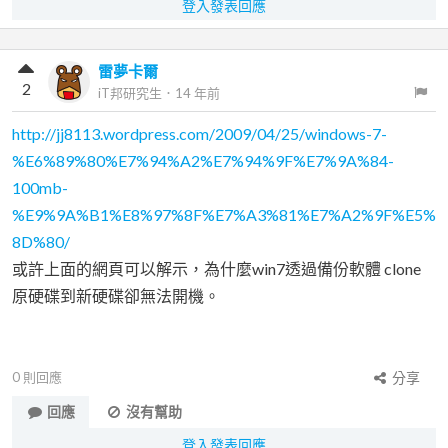
登入發表回應
雷夢卡爾
2
iT邦研究生
．
14 年前
http://jj8113.wordpress.com/2009/04/25/windows-7-
%E6%89%80%E7%94%A2%E7%94%9F%E7%9A%84-
100mb-
%E9%9A%B1%E8%97%8F%E7%A3%81%E7%A2%9F%E5%
8D%80/
或許上面的網頁可以解示，為什麼win7透過備份軟體 clone
原硬碟到新硬碟卻無法開機。
0
則回應
分享
回應
沒有幫助
登入發表回應