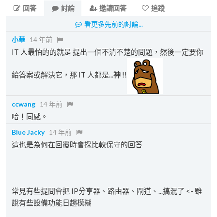
回答
討論
邀請回答
追蹤
看更多先前的討論...
小華
14 年前
IT 人最怕的的就是 提出一個不清不楚的問題，然後一定要你
給答案或解決它，那 IT 人都是...
神
!!
ccwang
14 年前
哈！同感。
Blue Jacky
14 年前
這也是為何在回覆時會採比較保守的回答
常見有些提問會把 IP分享器、路由器、閘道、...搞混了 <- 雖
說有些設備功能日趨模糊