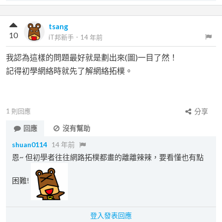
tsang
10
iT邦新手
．
14 年前
我認為這樣的問題最好就是劃出來(圖)一目了然！
記得初學網絡時就先了解網絡拓樸。
1
則回應
分享
回應
沒有幫助
shuan0114
14 年前
恩~ 但初學者往往網路拓樸都畫的離離辣辣，要看懂也有點
困難!
登入發表回應