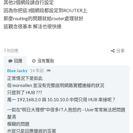
其他2個網段請自行設定
因為你把這3個網段都設定到ROUTER上
那麼routing的問題就給router處理就好
這觀念很基本 解法也很快速
3
則回應
分享
回應
沒有幫助
Blue Jacky
14 年前
正常情況下是如此
但 moreallen 並沒有完整說明網路實體連線的狀況
只提到了 HUB ???
萬一 192.168.2.0 與 10.10.10.0 中間只用 HUB 串接呢？
一如在"明日大理想"中很多IT人抱怨的 - User常常無法把問題
釐清
模糊的問題
也就只能回應籠統的答案