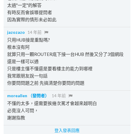
太過"一定"的解答
有時反而會誤導提問者
因為實際的情形未必如此
jazozazo
14 年前
只用HUB接是重點嗎?
根本沒有阿
就算只用一顆ROUTER底下接一台HUB 然後又分了3個網段
還是一樣可以通
只是樓主懂不懂還是要看樓主的能力到哪裡
我常跟朋友說一句話
你要問問題之前 先搞清楚你要問的問題
moreallen
（發問者）
14 年前
不懂的太多，還需要挨幾次罵才會越來越明白
必竟沒人可問，
謝謝指教
登入發表回應