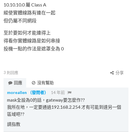
10.10.10.0 屬 Class A
縱使實體線路有連在一起
但仍屬不同網段
至於要如何才能連得上
得看你實體線路是如何串接
投機一點的作法是遮罩全為 0
3
則回應
分享
回應
沒有幫助
moreallen
（發問者）
14 年前
mask全設為0的話，gateway要怎麼作??
我所在地，一定要通過192.168.2.254 才有可能到達另一個
區域吧??
請指教