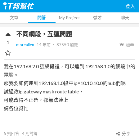
登入
文章
問答
My Project
徵才
聊天
不同網段，互連問題
1
moreallen
14 年前
‧
87550
瀏覽
檢舉
我在192.168.2.0 這網段裡，可以連到 192.168.1.0的網段中的
電腦。
那我要如何連到192.168.1.0段中ip=10.10.10.0的hub們呢
試過改ip gateway mask route table，
可能改得不正確，都無法連上
請各位幫忙
5
則回答
4
則討論
分享