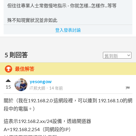
但往往專業人士常傲慢地指示 - 你就怎樣...怎樣作...等等
殊不知現實狀況並非如此
登入發表討論
5
則回答
最佳解答
yesongow
15
iT邦大師
．
14 年前
關於（我在192.168.2.0 這網段裡，可以連到 192.168.1.0的網
段中的電腦。）
這表示192.168.2.xx/24設備，透過閘道器
A=192.168.2.254（同網段的IP）