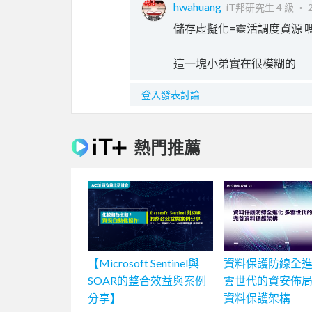
hwahuang
iT邦研究生 4 級 ‧
儲存虛擬化=靈活調度資源 嗎
這一塊小弟實在很模糊的
登入發表討論
熱門推薦
【Microsoft Sentinel與
資料保護防線全進
SOAR的整合效益與案例
雲世代的資安佈
分享】
資料保護架構