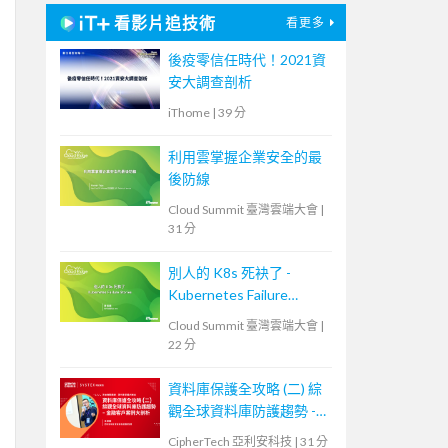
看影片追技術
看更多
後疫零信任時代！2021資
安大調查剖析
iThome
|
39 分
利用雲掌握企業安全的最
後防線
Cloud Summit 臺灣雲端大會
|
31 分
別人的 K8s 死袂了 -
Kubernetes Failure
Stories
Cloud Summit 臺灣雲端大會
|
22 分
資料庫保護全攻略 (二) 綜
觀全球資料庫防護趨勢 -
金融客戶案例大剖析
CipherTech 亞利安科技
|
31 分