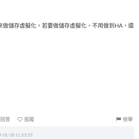
rage 來做儲存虛擬化，若要做儲存虛擬化，不用做到HA，還
請回答
追蹤
檢舉
-01-28 11:53:33