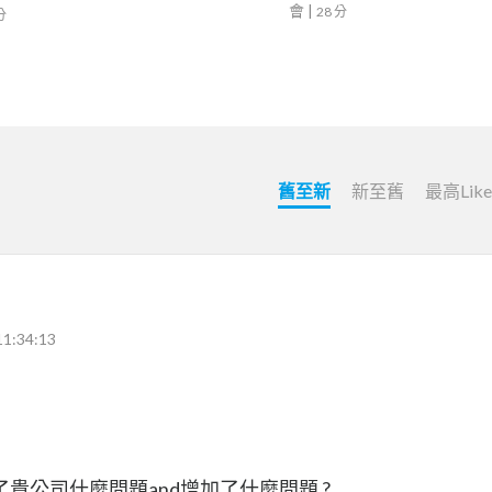
會
|
28 分
分
舊至新
新至舊
最高Lik
11:34:13
貴公司什麼問題and增加了什麼問題 ?