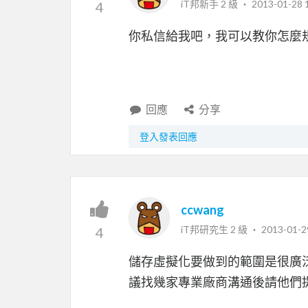
iT邦新手 2 級 ‧
2013-01-28 
4
你私信給我吧，我可以教你怎麼
回應
分享
登入發表回應
ccwang
iT邦研究生 2 級 ‧
2013-01-2
4
儲存虛擬化要做到的範圍是很廣
議找幾家專業廠商溝通後請他們