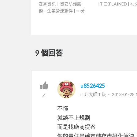
安碁資訊｜資安防護服
IT EXPLAINED
|
45 
務．企業營運夥伴
|
20 分
9 個回答
u8526425
iT邦大師 1 級 ‧
2013-01-28 
4
不懂
就談不上規劃
而是找廠商提案
你的責任是確定儲存虛擬化解決了