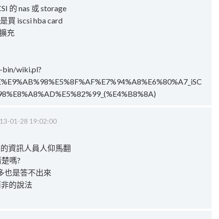
 nas 或 storage
 iscsi hba card
平擴充
bin/wiki.pl?
%E9%AB%98%E5%8F%AF%E7%94%A8%E6%80%A7_iSC
98%E8%A8%AD%E5%82%99_(%E4%B8%8A)
13-01-28 19:02:00
搞的資訊人員人仰馬翻
楚嗎?
多也是答不出來
而非的說法