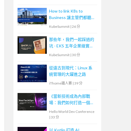
How to link K8s to
Business 讓主管們都聽得
懂
KubeSummit
|
26 分
那些年，我們一起踩過的
坑 - EKS 五年企業級實戰
分享
KubeSummit
|
30 分
從遠古到現代：Linux 系
統管理的大躍進之路
iThome鐵人賽
|
39 分
《當新技術成為內部戰
場：我們如何打造一個能
共生的技術生態圈？》—
Hello World Dev Conference
NeoTech Ops
|
33 分
以 Kotlin 打造 AI