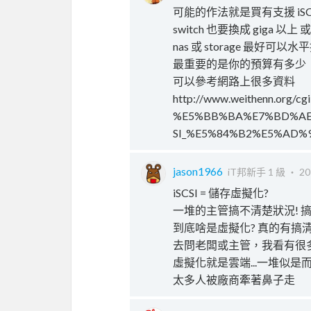
可能的作法就是買有支援 iSCSI 的
switch 也要換成 giga 以上 或是買
nas 或 storage 最好可以水
最重要的是你的預算有多少
可以參考網路上很多資料
http://www.weithenn.org/cgi-
%E5%BB%BA%E7%BD%AE
SI_%E5%84%B2%E5%AD%
jason1966
iT邦新手 1 級 ‧
20
iSCSI = 儲存虛擬化?
一堆的主管搞不清楚狀況! 
到底啥是虛擬化? 真的有搞清
去問老闆或主管，我看有很
虛擬化就是雲端...一堆似是
太多人被廠商牽著鼻子走