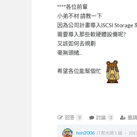
****各位前輩
小弟不材 請教一下
因為公司計畫導入iSCSI Sto
需要導入那些軟硬體設備呢?
又該如何去規劃
毫無頭緒..
希望各位能幫個忙
回答
9
討論
3
邀
hon2006
iT邦大師 1 級 ‧
2013