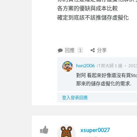
各方案的優缺與成本比較
確定到底該不該推儲存虛擬化
回應
1
分享
hon2006
iT邦大師 1 級 ‧
2013
對阿 看起來好像還沒有買Stor
那來的儲存虛擬化的需求.
登入發表回應
xsuper0027