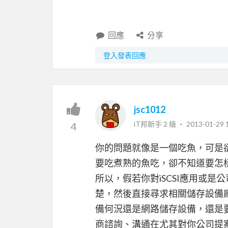
回應
分享
登入發表回應
jsc1012
iT邦新手 2 級 ‧
2013-01-29 
4
你的問題就像是一個吃魚，可是
要吃煮熟的魚吃，卻不知道要怎
所以，假若你對iSCSI應用或
楚，然後直接尋求相關儲存設備
備何況還是網路儲存設備，還是
商諮詢、溝通在尤其對你公司提