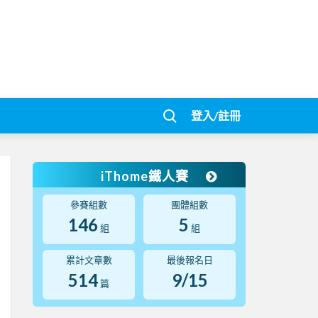
登入/註冊
iThome鐵人賽
參賽組數
團體組數
146
5
組
組
累計文章數
最後報名日
514
9/15
篇