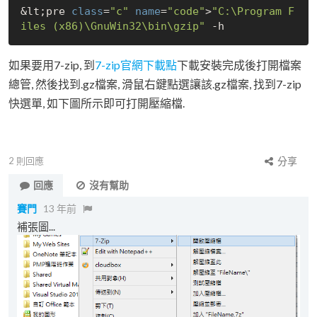
&lt;pre 
class
=
"c"
name
=
"code"
>
"C:\Program F
iles (x86)\GnuWin32\bin\gzip"
如果要用7-zip, 到
7-zip官網下載點
下載安裝完成後打開檔案
總管, 然後找到.gz檔案, 滑鼠右鍵點選讓該.gz檔案, 找到7-zip
快選單, 如下圖所示即可打開壓縮檔.
2
則回應
分享
回應
沒有幫助
賽門
13 年前
補張圖...