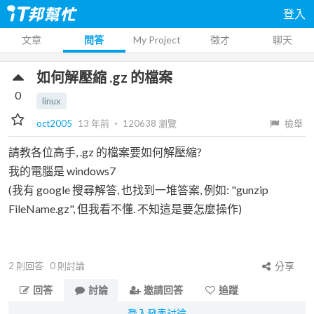
登入
文章
問答
My Project
徵才
聊天
如何解壓縮 .gz 的檔案
0
linux
oct2005
13 年前
‧
120638
瀏覽
檢舉
請教各位高手, .gz 的檔案要如何解壓縮?
我的電腦是 windows7
(我有 google 搜尋解答, 也找到一堆答案, 例如: "gunzip
FileName.gz", 但我看不懂. 不知這是要怎麼操作)
2
則回答
0
則討論
分享
回答
討論
邀請回答
追蹤
登入發表討論