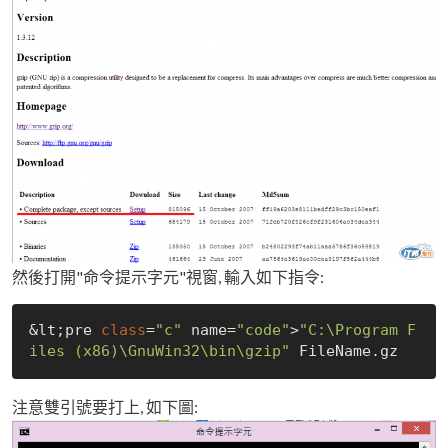
然後打開"命令提示字元"視窗, 輸入如下指令:
&lt;pre 
class
=
"c"
 name=
"code"
>
"C:\Program F
iles (x86)\GnuWin32\bin\gzip"
FileName
.
注意雙引號要打上, 如下圖: