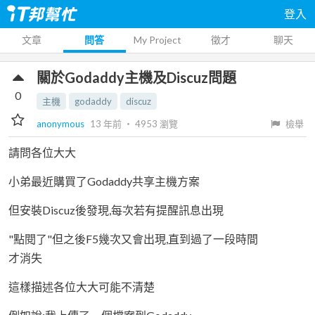
登入
文章
問答
My Project
徵才
聊天
關於Godaddy主機及Discuz問題
0
主機
godaddy
discuz
anonymous
13 年前
‧
4953
瀏覽
檢舉
請問各位大大
小弟最近購買了Godaddy共享主機方案
但安裝Discuz後發現,每次若有提醒訊息出現
"點閱了"但之後F5幾次又會出現,直到過了一段時間
才消失
這樣描述各位大大可能不清楚