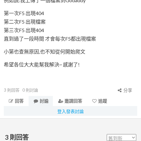
例如說:我上傳了一個檔案到Godaddy
第一次F5 出現404
第二次F5 出現檔案
第三次F5 出現404
直到過了一段時間 才會每次F5都出現檔案
小第也查無原因,也不知從何開始爬文
希望各位大大能幫我解決~ 感謝了!
3
則回答
0
則討論
分享
回答
討論
邀請回答
追蹤
登入發表討論
3
則回答