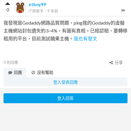
etboy99
0
iT邦新手
．
9 年前
我發現是Godaddy網路品質問題，ping我的Godaddy的虛擬
主機網站封包遺失約3~4%，有圖有真相。已經認賠，要轉移
租用的平台，目前測試糖果主機。
我也有發文
0
則回應
分享
回應
沒有幫助
登入發表回應
登入回答