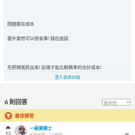
問題都在成本
委外當然可以很省事! 錢在說話
先把頻寬抓出來! 這樣才能比較精準的估計成本!
登入發表討論
6
則回答
最佳解答
一級屠豬士
12
iT邦大師
．
13 年前