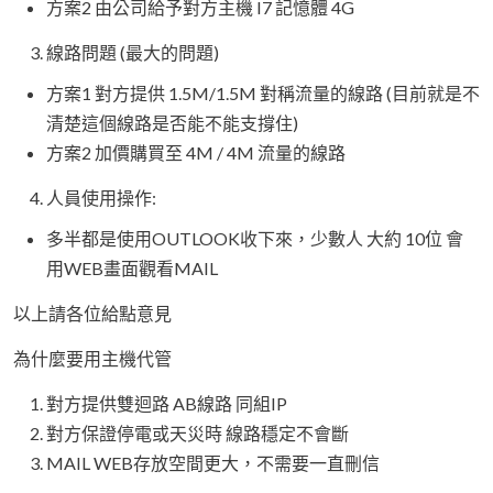
方案2 由公司給予對方主機 I7 記憶體 4G
線路問題 (最大的問題)
方案1 對方提供 1.5M/1.5M 對稱流量的線路 (目前就是不
清楚這個線路是否能不能支撐住)
方案2 加價購買至 4M / 4M 流量的線路
人員使用操作:
多半都是使用OUTLOOK收下來，少數人 大約 10位 會
用WEB畫面觀看MAIL
以上請各位給點意見
為什麼要用主機代管
對方提供雙迴路 AB線路 同組IP
對方保證停電或天災時 線路穩定不會斷
MAIL WEB存放空間更大，不需要一直刪信