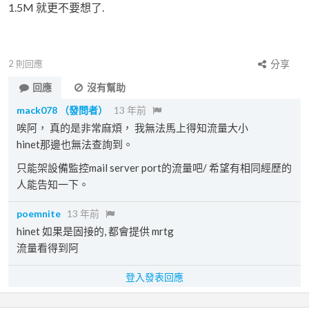
1.5M 就更不要想了.
2
則回應
分享
回應
沒有幫助
mack078
（發問者）
13 年前
唉阿， 真的是非常麻煩， 我無法馬上得知流量大小
hinet那邊也無法查詢到。
只能架設備監控mail server port的流量吧/ 希望有相同經歷的
人能告知一下。
poemnite
13 年前
hinet 如果是固接的, 都會提供 mrtg
流量看得到阿
登入發表回應