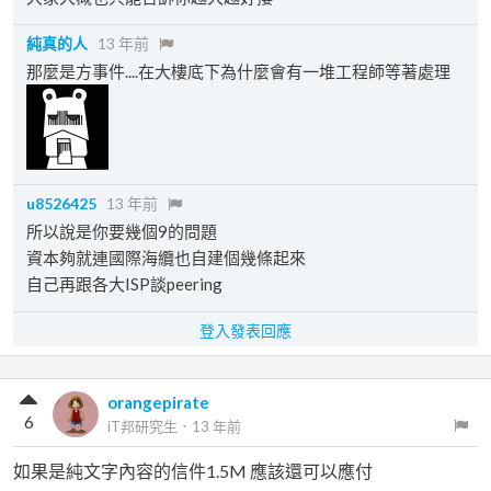
純真的人
13 年前
那麼是方事件....在大樓底下為什麼會有一堆工程師等著處理
u8526425
13 年前
所以說是你要幾個9的問題
資本夠就連國際海纜也自建個幾條起來
自己再跟各大ISP談peering
登入發表回應
orangepirate
6
iT邦研究生
．
13 年前
如果是純文字內容的信件1.5M 應該還可以應付