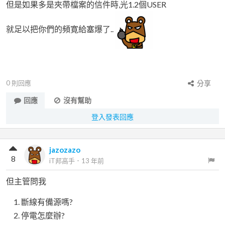
但是如果多是夾帶檔案的信件時,光1.2個USER
就足以把你們的頻寛給塞爆了..
0
則回應
分享
回應
沒有幫助
登入發表回應
jazozazo
8
iT邦高手
．
13 年前
但主管問我
斷線有備源嗎?
停電怎麼辦?