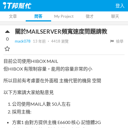
登入
文章
問答
My Project
徵才
聊天
關於MAILSERVER頻寬速度問題請教
0
mack078
13 年前
‧
4418
瀏覽
檢舉
目前公司使用HIBOX MAIL
但HIBOX 有限制容量，能用的容量非常的小
所以目前有考慮要在外面租 主機代管的機房 空間
以下方案請大家給點意見
公司使用MAIL人數 50人左右
採用主機:
方案1 由對方提供主機 E6600 核心 記憶體2G