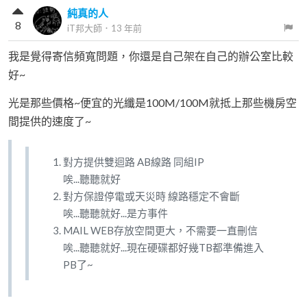
純真的人
8
iT邦大師
．
13 年前
我是覺得寄信頻寬問題，你還是自己架在自己的辦公室比較
好~
光是那些價格~便宜的光纖是100M/100M就抵上那些機房空
間提供的速度了~
對方提供雙迴路 AB線路 同組IP
唉...聽聽就好
對方保證停電或天災時 線路穩定不會斷
唉...聽聽就好...是方事件
MAIL WEB存放空間更大，不需要一直刪信
唉...聽聽就好...現在硬碟都好幾TB都準備進入
PB了~