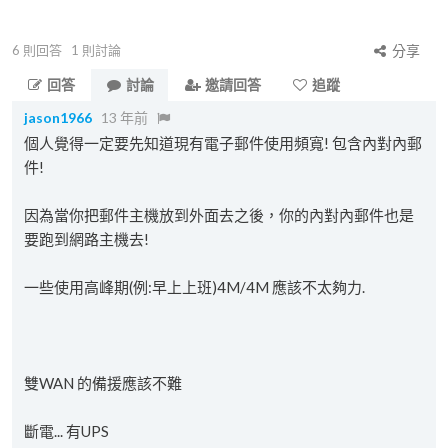
6
則回答
1
則討論
分享
回答
討論
邀請回答
追蹤
jason1966
13 年前
個人覺得一定要先知道現有電子郵件使用頻寬! 包含內對內郵
件!
因為當你把郵件主機放到外面去之後，你的內對內郵件也是
要跑到網路主機去!
一些使用高峰期(例:早上上班)4M/4M 應該不太夠力.
雙WAN 的備援應該不難
斷電... 有UPS