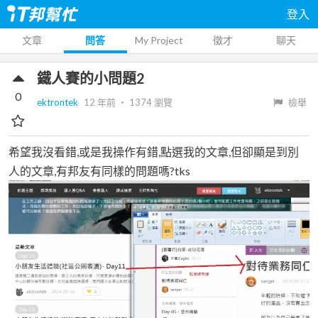
登入
文章
問答
My Project
徵才
聊天
鐵人賽的小問題2
0
ektrontek
12 年前
‧
1374
瀏覽
檢舉
希望我沒看錯,或是我操作有錯,點選我的文章,但卻顯是到別
人的文章,有邦友有同樣的問題嗎?tks