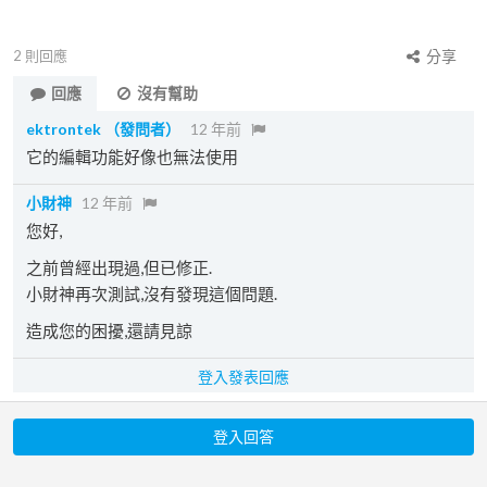
2
則回應
分享
回應
沒有幫助
ektrontek
（發問者）
12 年前
它的編輯功能好像也無法使用
小財神
12 年前
您好,
之前曾經出現過,但已修正.
小財神再次測試,沒有發現這個問題.
造成您的困擾,還請見諒
登入發表回應
登入回答