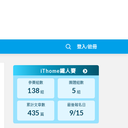
登入/註冊
iThome鐵人賽
參賽組數
團體組數
138
5
組
組
累計文章數
最後報名日
435
9/15
篇