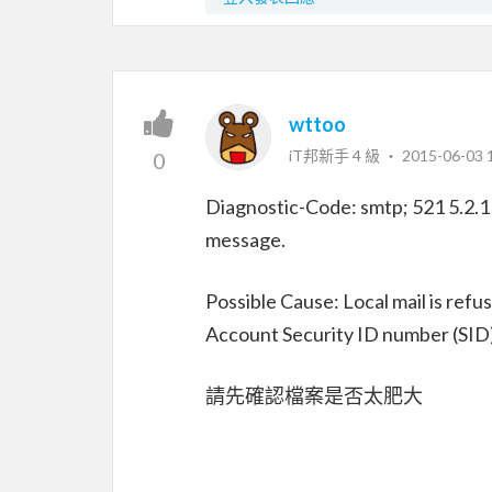
wttoo
iT邦新手 4 級 ‧
2015-06-03 
0
Diagnostic-Code: smtp; 521 5.2.1 :
message.
Possible Cause: Local mail is ref
Account Security ID number (SID) 
請先確認檔案是否太肥大