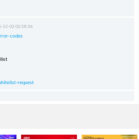
-12-02 02:58:36
error-codes
list
hitelist-request