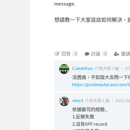
message.
想請教一下大家這該如何解決，
回答
3
討論
3
邀
CalvinKuo
iT邦大師 7 級 ‧
20
沒遇過，不如版大去問一下
https://postmaster.aol.com/
vino1
iT邦大師 1 級 ‧
2015-06
依據敝司的經驗...
1.反解失敗
2.沒有SPF record