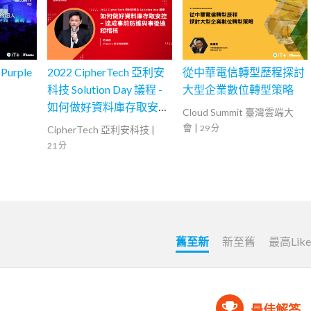
rple
2022 CipherTech 亞利安
從中華電信轉型歷程探討
科技 Solution Day 議程 -
大型企業數位轉型策略
如何做好資料庫存取安
Cloud Summit 臺灣雲端大
控，達成事前防護與事後
會
|
29 分
CipherTech 亞利安科技
|
追蹤稽核
21 分
舊至新
新至舊
最高Lik
最佳解答