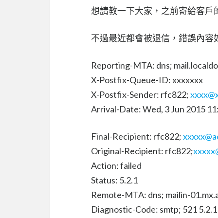
想請教一下大家，之前寄給客戶的
不過最近都會被退信，錯誤內容如
Reporting-MTA: dns; mail.locald
X-Postfix-Queue-ID: xxxxxxx
X-Postfix-Sender: rfc822;
xxxx@
Arrival-Date: Wed, 3 Jun 2015 1
Final-Recipient: rfc822;
xxxxx@a
Original-Recipient: rfc822;
xxxxx
Action: failed
Status: 5.2.1
Remote-MTA: dns; mailin-01.mx.
Diagnostic-Code: smtp; 521 5.2.1 :