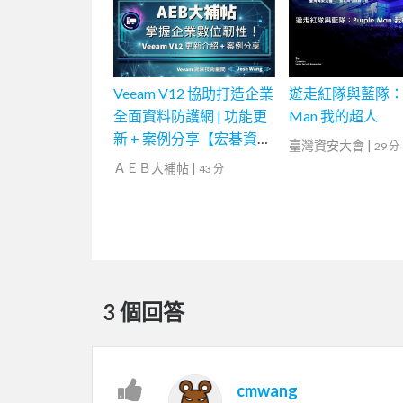
Veeam V12 協助打造企業
遊走紅隊與藍隊：Pu
全面資料防護網 | 功能更
Man 我的超人
新 + 案例分享【宏碁資訊
臺灣資安大會
|
29 分
網路學堂】
ＡＥＢ大補帖
|
43 分
3 個回答
cmwang