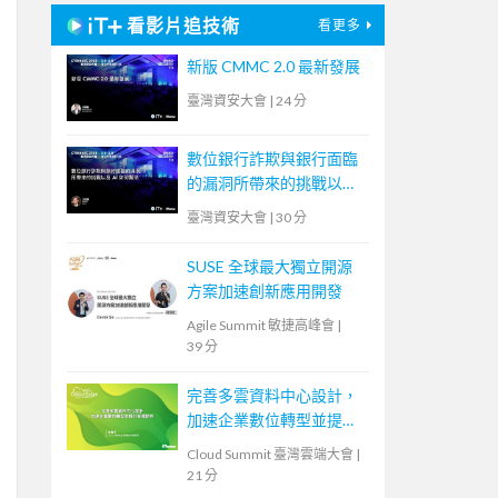
看影片追技術
看更多
新版 CMMC 2.0 最新發展
臺灣資安大會
|
24 分
數位銀行詐欺與銀行面臨
的漏洞所帶來的挑戰以及
AI 如何幫助
臺灣資安大會
|
30 分
SUSE 全球最大獨立開源
方案加速創新應用開發
Agile Summit 敏捷高峰會
|
39 分
完善多雲資料中心設計，
加速企業數位轉型並提升
營運韌性
Cloud Summit 臺灣雲端大會
|
21 分