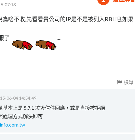
15:07:13
沒說為啥不收,先看看貴公司的IP是不是被列入RBL吧,如果
服了
....
檢舉
15-06-04 14:54:49
本上是 5.7.1 垃圾信件回應，或是直接被拒絕
照處理方式解決即可
info.com.tw