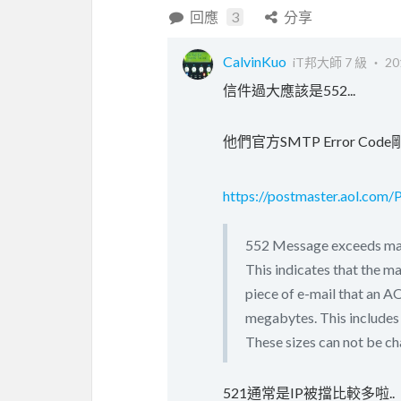
回應
3
分享
CalvinKuo
iT邦大師 7 級 ‧
20
信件過大應該是552...
他們官方SMTP Error Code剛
https://postmaster.aol.com/
552 Message exceeds ma
This indicates that the ma
piece of e-mail that an A
megabytes. This includes
These sizes can not be c
521通常是IP被擋比較多啦..