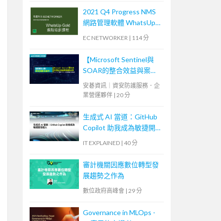
2021 Q4 Progress NMS
網路管理軟體 WhatsUp
Gold 進階培訓課程 (2)
EC NETWORKER
|
114 分
【Microsoft Sentinel與
SOAR的整合效益與案例
分享】
安碁資訊｜資安防護服務．企
業營運夥伴
|
20 分
生成式 AI 當道：GitHub
Copilot 助我成為敏捷開
發達人
IT EXPLAINED
|
40 分
審計機關因應數位轉型發
展趨勢之作為
數位政府高峰會
|
29 分
Governance in MLOps -