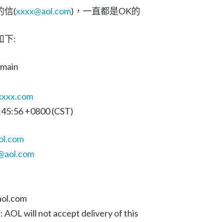
信(
xxxx@aol.com
)，一直都是OK的
下:
omain
xxxx.com
1:45:56 +0800 (CST)
ol.com
@aol.com
aol.com
 AOL will not accept delivery of this