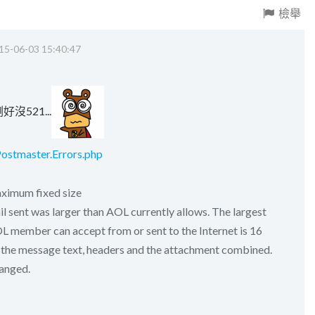
檢舉
15-06-03 15:40:47
好沒521...
Postmaster.Errors.php
ximum fixed size
il sent was larger than AOL currently allows. The largest
OL member can accept from or sent to the Internet is 16
 the message text, headers and the attachment combined.
hanged.