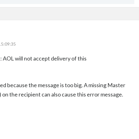
15:09:35
 AOL will not accept delivery of this
used because the message is too big. A missing Master
on the recipient can also cause this error message.