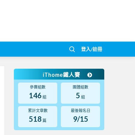
登入/註冊
iThome鐵人賽
參賽組數
團體組數
146
5
組
組
累計文章數
最後報名日
518
9/15
篇