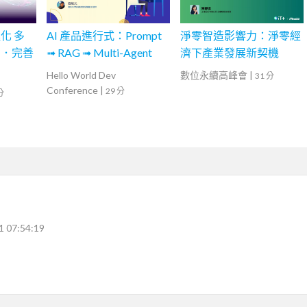
化 多
AI 產品進行式：Prompt
淨零智造影響力：淨零經
局．完善
➟ RAG ➟ Multi-Agent
濟下產業發展新契機
Hello World Dev
數位永續高峰會
|
31 分
Conference
|
29 分
分
1 07:54:19