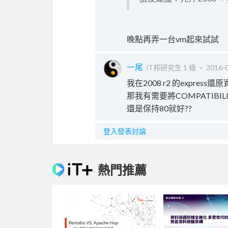
晚點再弄一台vm起來試試
一尾
iT邦研究生 1 級 ‧
2016-0
我在2008 r2 的express
那我有需要將COMPATIBILI
還是保持80就好??
登入發表討論
熱門推薦