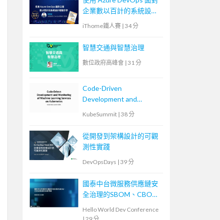
企業數以百計的系統設計
經驗分享
iThome鐵人賽
|
34 分
智慧交通與智慧治理
數位政府高峰會
|
31 分
Code-Driven
Development and
Monitoring of Machine
KubeSummit
|
38 分
Learning Services on
Kubernetes
從開發到架構設計的可觀
測性實踐
DevOpsDays
|
39 分
國泰中台微服務供應鏈安
全治理的SBOM、CBOM
與AIBOM新思維
Hello World Dev Conference
|
29 分