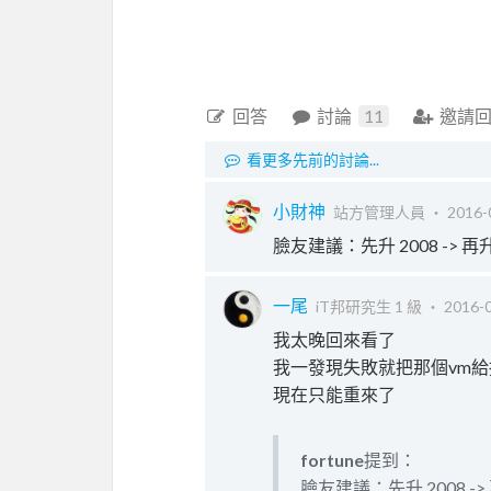
回答
討論
11
邀請
看更多先前的討論...
小財神
站方管理人員 ‧
2016-
臉友建議：先升 2008 -> 再升 20
一尾
iT邦研究生 1 級 ‧
2016-0
我太晚回來看了
我一發現失敗就把那個vm給
現在只能重來了
fortune
提到：
臉友建議：先升 2008 -> 再升