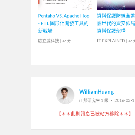
Pentaho VS. Apache Hop
資料保護防線全進
- ETL 圖形化開發工具的
雲世代的資安佈
新戰場
資料保護架構
歐立威科技
|
IT EXPLAINED
|
45 分
45 
WilliamHuang
iT邦研究生 1 級 ‧
2016-03-1
【＊＊此則訊息已被站方移除＊＊】