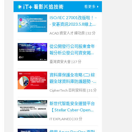
看影片追技術
看更多
ISO/IEC 27001改版啦！ -
- 安碁資訊2023.5.8線上研
討會摘要
ACAD 資安人才 練功房
|
32 分
從公開發行公司股東會年
報分析公發公司資安揭露
情形
臺灣資安大會
|
27 分
資料庫保護全攻略 (二) 綜
觀全球資料庫防護趨勢 -
金融客戶案例大剖析
CipherTech 亞利安科技
|
31 分
新世代智能安全運營平台
【 Stellar Cyber-Open
XDR 】協助快速偵測及自
IT EXPLAINED
|
33 分
動回應攻擊
使用 Azure DevOps 面對