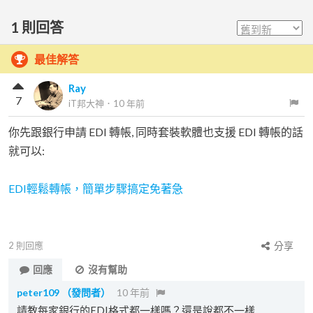
1
則回答
最佳解答
Ray
7
iT邦大神
．
10 年前
你先跟銀行申請 EDI 轉帳, 同時套裝軟體也支援 EDI 轉帳的話
就可以:
EDI輕鬆轉帳，簡單步驟搞定免著急
2
則回應
分享
回應
沒有幫助
peter109
（發問者）
10 年前
請教每家銀行的EDI格式都一樣嗎？還是說都不一樣