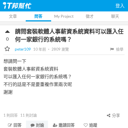
登入
文章
問答
My Project
徵才
聊天
請問套裝軟體人事薪資系統資料可以匯入任
0
何一家銀行的系統嗎？
peter109
10 年前
‧
2809
瀏覽
檢舉
想請問一下
套裝軟體人事薪資系統資料
可以匯入任何一家銀行的系統嗎？
不行的話是不是要重複作業兩次呢
謝謝
1
則回答
11
則討論
分享
回答
討論
邀請回答
追蹤