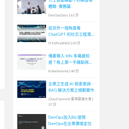
體驗 -實務篇
DevOpsDays
|
61 分
從另外一個角度看
ChatGPT 的社交工程潛
力—如何建構最高性價比
IT EXPLAINED
|
30 分
的資訊安全防線
傳產導入 K8s 多痛誰知
道？格上第一手痛點與解
法分享
KubeSummit
|
40 分
企業之生成 AI 檢索查詢 -
RAG 解決方案之規劃實作
Cloud Summit 臺灣雲端大會
|
37 分
DevOps加入Biz 提現
DevOps在企業價值定位