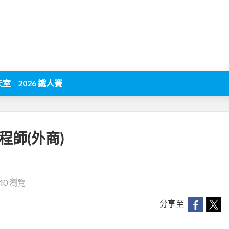
天室
2026 鐵人賽
程師(外商)
40 瀏覽
分享至