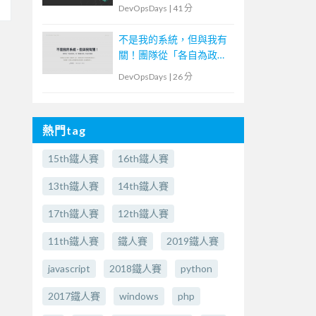
DevOpsDays
|
41 分
不是我的系統，但與我有
關！團隊從「各自為政」
到「群體決策」的協作實
DevOpsDays
|
26 分
踐
熱門tag
15th鐵人賽
16th鐵人賽
13th鐵人賽
14th鐵人賽
17th鐵人賽
12th鐵人賽
11th鐵人賽
鐵人賽
2019鐵人賽
javascript
2018鐵人賽
python
2017鐵人賽
windows
php