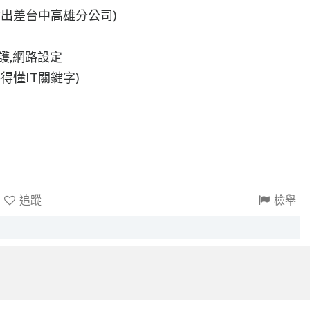
會出差台中高雄分公司)
護,網路設定
得懂IT關鍵字)
追蹤
檢舉