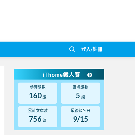
登入/註冊
iThome鐵人賽
參賽組數
團體組數
160
5
組
組
累計文章數
最後報名日
756
9/15
篇