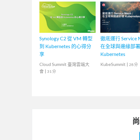
Synology C2 從 VM 轉型
徹底運行 Service 
到 Kubernetes 的心得分
在全球與邊緣部
享
Kubernetes
Cloud Summit 臺灣雲端大
KubeSummit
|
28 分
會
|
31 分
尚