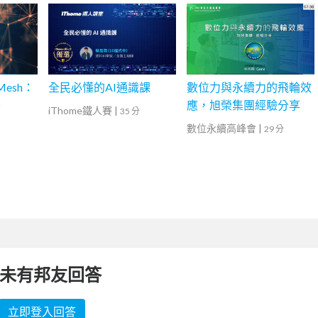
Mesh：
全民必懂的AI通識課
數位力與永續力的飛輪效
署
應，旭榮集團經驗分享
iThome鐵人賽
|
35 分
數位永續高峰會
|
29 分
未有邦友回答
立即登入回答