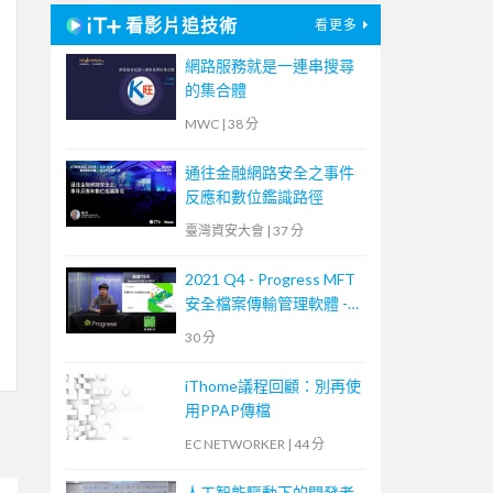
看影片追技術
看更多
網路服務就是一連串搜尋
的集合體
MWC
|
38 分
通往金融網路安全之事件
反應和數位鑑識路徑
臺灣資安大會
|
37 分
2021 Q4 - Progress MFT
安全檔案傳輸管理軟體 -
MOVEit Transfer 培訓課
30 分
程
iThome議程回顧：別再使
用PPAP傳檔
EC NETWORKER
|
44 分
人工智能驅動下的開發者