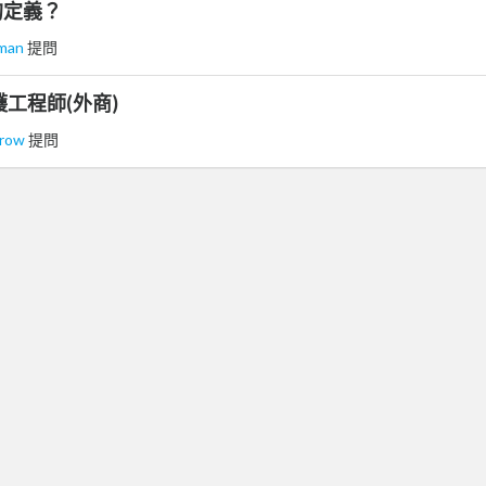
的定義？
man
提問
工程師(外商)
crow
提問