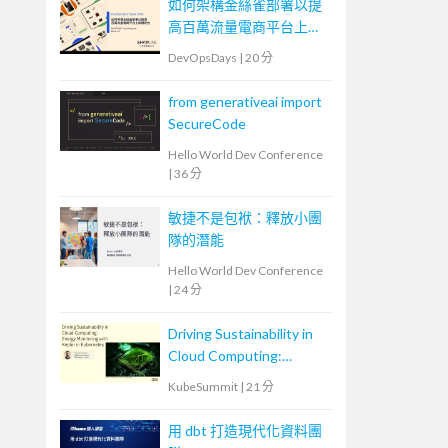
如何架構金絲雀部署以提
高百萬流量電商平台上版
穩定性
DevOpsDays
|
20 分
from generativeai import
SecureCode
Hello World Dev Conference
|
36 分
敏捷不是包袱：釋放小團
隊的潛能
Hello World Dev Conference
|
24 分
Driving Sustainability in
Cloud Computing:
Energy Monitoring with
KubeSummit
|
21 分
Kepler in Kubernetes
用 dbt 打造現代化資料團