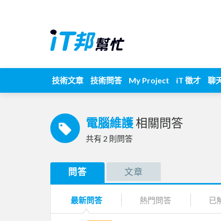
技術文章
技術問答
My Project
iT 徵才
聊
電腦維護
相關問答
共有
2
則問答
問答
文章
最新問答
熱門問答
已