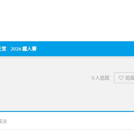
天室
2026 鐵人賽
追
0
人追蹤
解決