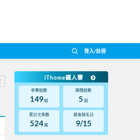
登入/註冊
iThome鐵人賽
蹤
參賽組數
團體組數
149
5
組
組
累計文章數
最後報名日
524
9/15
篇