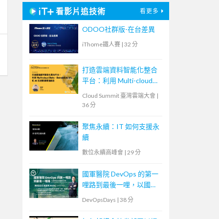
看影片追技術
看更多
ODOO社群版-在台差異
iThome鐵人賽
|
32 分
打造雲端資料智能化整合
平台：利用 Multi-cloud
Data、Databricks ETL 和
Cloud Summit 臺灣雲端大會
|
AI 加速數據價值創造
36 分
聚焦永續：IT 如何支援永
續
數位永續高峰會
|
29 分
國軍醫院 DevOps 的第一
哩路到最後一哩，以國軍
高雄總醫院為例
DevOpsDays
|
38 分