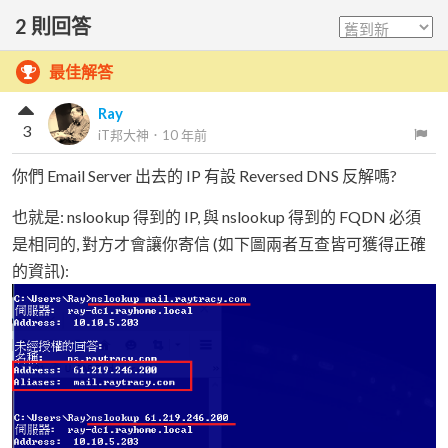
2
則回答
最佳解答
Ray
3
iT邦大神
．
10 年前
你們 Email Server 出去的 IP 有設 Reversed DNS 反解嗎?
也就是: nslookup 得到的 IP, 與 nslookup 得到的 FQDN 必須
是相同的, 對方才會讓你寄信 (如下圖兩者互查皆可獲得正確
的資訊):