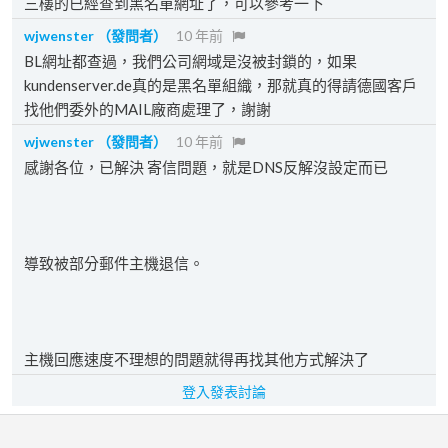
三樓的已經查到黑名單網址了，可以參考一下
wjwenster
（發問者）
10 年前
BL網址都查過，我們公司網域是沒被封鎖的，如果
kundenserver.de真的是黑名單組織，那就真的得請德國客戶
找他們委外的MAIL廠商處理了，謝謝
wjwenster
（發問者）
10 年前
感謝各位，已解決 寄信問題，就是DNS反解沒設定而已
導致被部分郵件主機退信。
主機回應速度不理想的問題就得再找其他方式解決了
登入發表討論