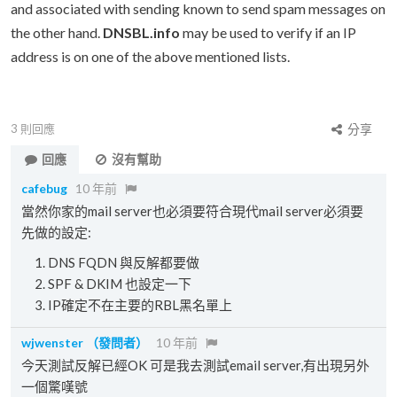
and associated with sending known to send spam messages on
the other hand.
DNSBL.info
may be used to verify if an IP
address is on one of the above mentioned lists.
3
則回應
分享
回應
沒有幫助
cafebug
10 年前
當然你家的mail server也必須要符合現代mail server必須要
先做的設定:
DNS FQDN 與反解都要做
SPF & DKIM 也設定一下
IP確定不在主要的RBL黑名單上
wjwenster
（發問者）
10 年前
今天測試反解已經OK 可是我去測試email server,有出現另外
一個驚嘆號