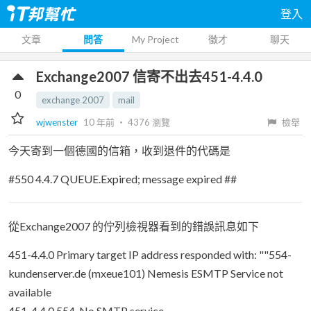
登入
文章
問答
My Project
徵才
聊天
Exchange2007 信寄不出去451-4.4.0
0
exchange 2007
mail
wjwenster
10 年前
‧
4376
瀏覽
檢舉
今天寄到一個德國的信箱，收到退件的代碼是
#550 4.4.7 QUEUE.Expired; message expired ##
從Exchange2007 的佇列檢視器看到的錯誤訊息如下
451-4.4.0 Primary target IP address responded with: ""554-
kundenserver.de (mxeue101) Nemesis ESMTP Service not
available
451-4.4.0 554-No SMTP service