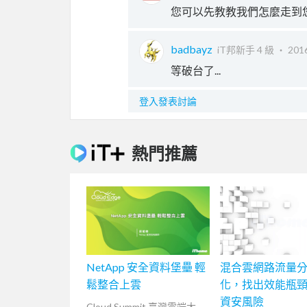
您可以先教教我們怎麼走到您
badbayz
iT邦新手 4 級 ‧
2016
等破台了...
登入發表討論
熱門推薦
NetApp 安全資料堡壘 輕
混合雲網路流量
鬆整合上雲
化，找出效能瓶
資安風險
Cloud Summit 臺灣雲端大