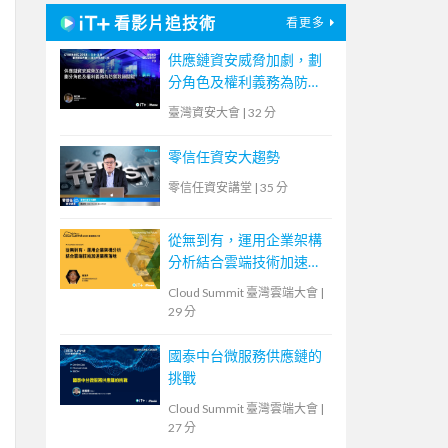
看影片追技術
看更多
供應鏈資安威脅加劇，劃
分角色及權利義務為防禦
致勝關鍵
臺灣資安大會
|
32 分
零信任資安大趨勢
零信任資安講堂
|
35 分
從無到有，運用企業架構
分析結合雲端技術加速業
務落地
Cloud Summit 臺灣雲端大會
|
29 分
國泰中台微服務供應鏈的
挑戰
Cloud Summit 臺灣雲端大會
|
27 分