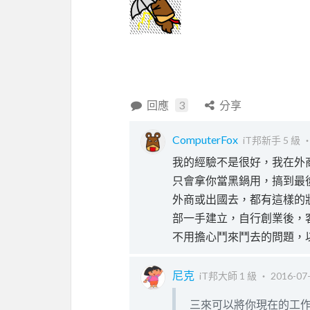
回應
3
分享
ComputerFox
iT邦新手 5 級 
我的經驗不是很好，我在外
只會拿你當黑鍋用，搞到最
外商或出國去，都有這樣的
部一手建立，自行創業後，
不用擔心鬥來鬥去的問題，
尼克
iT邦大師 1 級 ‧
2016-07-
三來可以將你現在的工