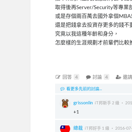
取得後再Server/Security等
或是存個兩百萬去國外拿個MB
還是把錢拿去投資存更多的錢不
究竟以我這種年齡和身分，
怎麼樣的生涯規劃才前輩們比較
回答
4
討論
4
邀
看更多先前的討論...
grissonlin
iT邦新手 2 級 ‧
201
+1
總裁
iT邦好手 1 級 ‧
2016-07-