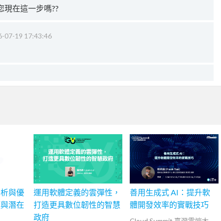
現在這一步嗎??
-07-19 17:43:46
分析與優
運用軟體定義的雲彈性，
善用生成式 AI：提升軟
頸與潛在
打造更具數位韌性的智慧
體開發效率的實戰技巧
政府
Cloud Summit 臺灣雲端大