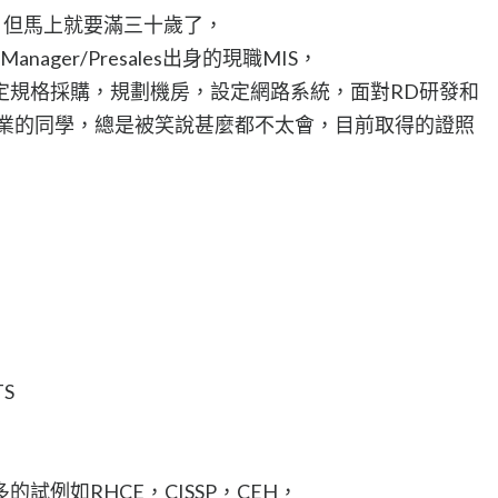
作，但馬上就要滿三十歲了，
ct Manager/Presales出身的現職MIS，
定規格採購，規劃機房，設定網路系統，面對RD研發和
ecurity專業的同學，總是被笑說甚麼都不太會，目前取得的證照
TS
試例如RHCE，CISSP，CEH，