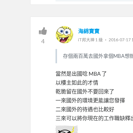
海綿寶寶
iT邦大神 1 級 ‧
2016-07-17 
4
存個兩百萬去國外拿個MBA想
當然是出國唸 MBA 了
以樓主如此的才情
乾脆留在國外不要回來了
一來國外的環境更能讓您發揮
二來國外的待遇也比較好
三來可以將你現在的工作職缺釋