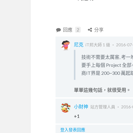
回應
2
分享
尼克
iT邦大師 1 級 ‧
2016-07-
技術不需要太厲害, 考一堆
要手上每個 Project 全部 
商IT界是 200~300 萬起跳.
單單這幾句話，就很受用。
小財神
站方管理人員 ‧
2016-
+1
登入發表回應