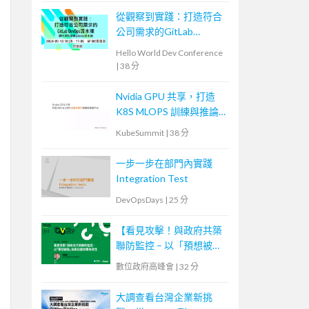
從觀察到實踐：打造符合
公司需求的GitLab
DevOps流水線
Hello World Dev Conference
|
38 分
Nvidia GPU 共享，打造
K8S MLOPS 訓練與推論
平台
KubeSummit
|
38 分
一步一步在部門內實踐
Integration Test
DevOpsDays
|
25 分
【看見攻擊！與政府共築
聯防監控 – 以「預想被
駭」檢視防護架構有效
數位政府高峰會
|
32 分
性】
大調查看台灣企業新挑