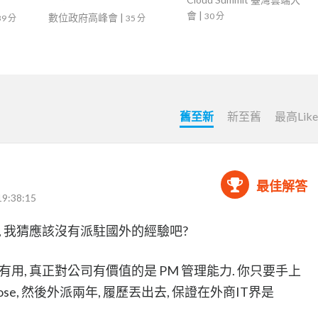
會
|
30 分
數位政府高峰會
|
39 分
35 分
舊至新
新至舊
最高Lik
最佳解答
19:38:15
, 我猜應該沒有派駐國外的經驗吧?
用, 真正對公司有價值的是 PM 管理能力. 你只要手上
ule close, 然後外派兩年, 履歷丟出去, 保證在外商IT界是