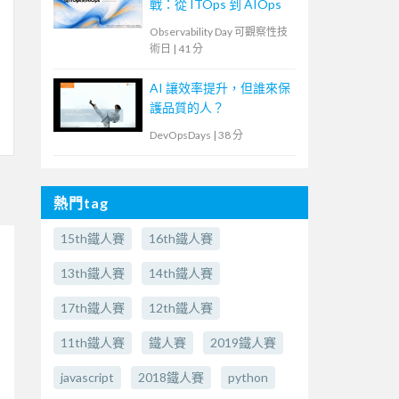
戰：從 ITOps 到 AIOps
Observability Day 可觀察性技
術日
|
41 分
AI 讓效率提升，但誰來保
護品質的人？
DevOpsDays
|
38 分
熱門tag
15th鐵人賽
16th鐵人賽
13th鐵人賽
14th鐵人賽
17th鐵人賽
12th鐵人賽
11th鐵人賽
鐵人賽
2019鐵人賽
javascript
2018鐵人賽
python