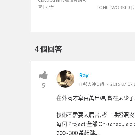
會
|
29 分
EC NETWORKER
|
4 個回答
Ray
iT邦大神 1 級 ‧
2016-07-17 
5
在外商才拿百萬出頭, 實在太少了
技術不需要太厲害, 考一堆證照沒有
每個 Project 全部 On-sched
200~300 萬起跳....