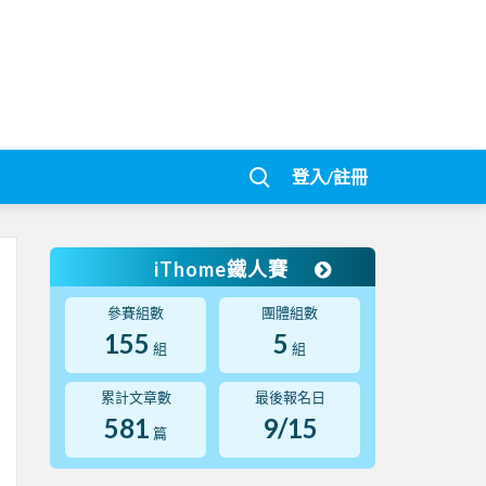
登入/註冊
iThome鐵人賽
參賽組數
團體組數
155
5
組
組
累計文章數
最後報名日
581
9/15
篇