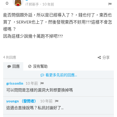
0
iT邦新手
．
10 年前
能否問個題外話，所以是已經導入了？，錢也付了，東西也
買了 ，SERVER也上了，然後發現東西不好用???這樣不會怎
樣嗎 ？
因為這樣少說幾十萬跑不掉吧???
4
則回應
分享
回應
沒有幫助
看更多先前的回應...
grissonlin
10 年前
可以問問是怎樣的漏洞大到想要換掉嗎
youngn
（發問者）
10 年前
這適合直接說嗎？私訊討論好了...