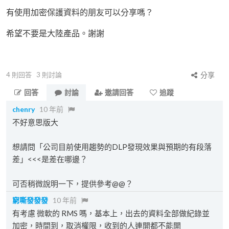
有使用加密保護資料的朋友可以分享嗎？
希望不要是大陸產品。謝謝
4
則回答
3
則討論
分享
回答
討論
邀請回答
追蹤
chenry
10 年前
不好意思版大
想請問「公司目前使用趨勢的DLP發現效果與預期的有段落
差」<<<是差在哪邊？
可否稍微說明一下，提供參考@@？
窮嘶發發發
10 年前
有考慮 微軟的 RMS 嗎，基本上，出去的資料全部做紀錄並
加密，時間到，取消權限，收到的人連開都不能開