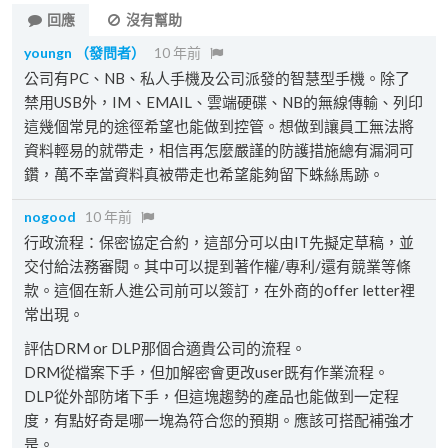
回應
沒有幫助
youngn
（發問者）
10 年前
公司有PC、NB、私人手機及公司派發的智慧型手機。除了
禁用USB外，IM、EMAIL、雲端硬碟、NB的無線傳輸、列印
這幾個常見的途徑希望也能做到控管。想做到讓員工無法將
資料輕易的就帶走，相信再怎麼嚴謹的防護措施總有漏洞可
鑽，萬不幸當資料真被帶走也希望能夠留下蛛絲馬跡。
nogood
10 年前
行政流程：保密協定合約，這部分可以由IT先擬定草稿，並
交付給法務審閱。其中可以提到著作權/專利/還有競業等條
款。這個在新人進公司前可以簽訂，在外商的offer letter裡
常出現。
評估DRM or DLP那個合適貴公司的流程。
DRM從檔案下手，但加解密會更改user既有作業流程。
DLP從外部防堵下手，但這塊趨勢的產品也能做到一定程
度，有點好奇是哪一塊為符合您的預期。應該可搭配補強才
是。