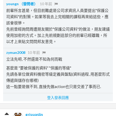
youngn
（發問者）
10 年前
前輩所言甚是，但目前難處是公司求資訊人員要提出"保護公
司資料"的對策。如果等我去上完相關的課程再來給這些，應
該會很慘。
先前曾經詢問周遭朋友關於"保護公司資料"的做法，朋友建議
使用加密的方式。加上先前規劃這部分的前輩已經離職，所
以才上來貼文問問邦友意見。
zyman2008
10 年前
立法先吧, 不然還是不知為何而戰
甚麼是 "要被保護的資料" "保護的等級"
先請各單位做資料機密等級定義與盤點(資料過程, 用甚麼形式
傳遞與儲存在哪裡)
這一點要是做不到, 直接先做action也只是交差了事而已.
登入發表回應
grissonlin