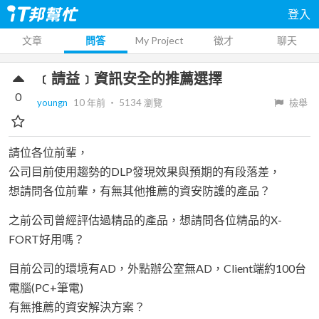
登入
文章
問答
My Project
徵才
聊天
﹝請益﹞資訊安全的推薦選擇
0
youngn
10 年前
‧
5134
瀏覽
檢舉
請位各位前輩，
公司目前使用趨勢的DLP發現效果與預期的有段落差，
想請問各位前輩，有無其他推薦的資安防護的產品？
之前公司曾經評估過精品的產品，想請問各位精品的X-
FORT好用嗎？
目前公司的環境有AD，外點辦公室無AD，Client端約100台
電腦(PC+筆電)
有無推薦的資安解決方案？