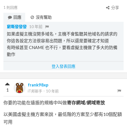
1
則回應
分享
回應
沒有幫助
窮嘶發發發
10 年前
如果虛擬主機沒開多域名，主機不會監聽其他域名的請求的
你這各設定方法很容易出問題，所以還是要確定才知道
有時候甚至 CNAME 也不行，要看虛擬主機做了多大的防備
動作
登入發表回應
frank98xp
1
iT邦新手
．
10 年前
你要的功能在遠振的規格中叫做
寄存網域/網域寄放
以美國虛擬主機方案來說，最低階的方案至少都有10個配額
可用