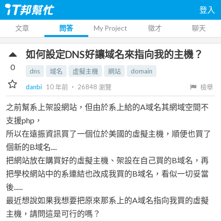
登入
文章
問答
My Project
徵才
聊天
如何設定DNS好讓域名來指向我的主機？
0
dns
域名
虛擬主機
網站
domain
danbi
10 年前
‧
26848
瀏覽
檢舉
之前幫系上架設網站，但由於系上給的A域名其網域空間不
支援php，
所以在遠振資訊買了一個位於美國的虛擬主機，順便也買了
個新的B域名....
把網站放在購買好的虛擬主機、架設在自己買的B域名，再
把學校網站中的系連結也改成我買的B域名，看似一切妥當
後......
最近想說如果我想要把原來那系上的A域名指向我買的虛擬
主機，請問這是可行的嗎？