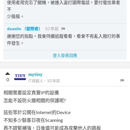
使用者用完忘了關機，被連入盗打國際電話，要付電信業者
不
少摳摳。
deanlin
（發問者）
10 年前
謝謝您的指點。我會持續追蹤看看，看會不有亂入撥打的事
件發生。
登入發表回應
mytiny
0
iT邦超人
．
10 年前
相關需要設定真實IP的設備
怎能不設防火牆相關的保護呢?
這些等於公開在Internet的Device
不知多少駭客日夜在Scanning
再不趕緊補強，日後還可能成為攻擊他人的跳板