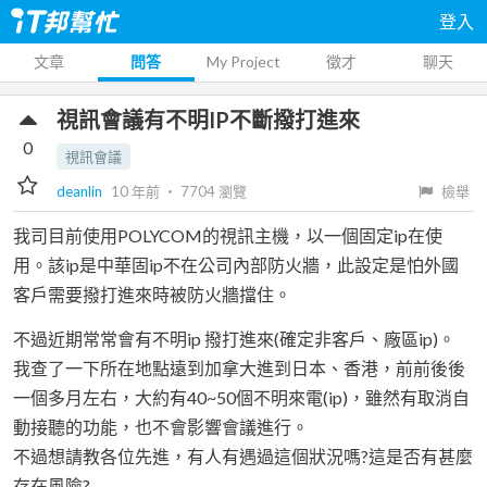
登入
文章
問答
My Project
徵才
聊天
視訊會議有不明IP不斷撥打進來
0
視訊會議
deanlin
10 年前
‧
7704
瀏覽
檢舉
我司目前使用POLYCOM的視訊主機，以一個固定ip在使
用。該ip是中華固ip不在公司內部防火牆，此設定是怕外國
客戶需要撥打進來時被防火牆擋住。
不過近期常常會有不明ip 撥打進來(確定非客戶、廠區ip)。
我查了一下所在地點遠到加拿大進到日本、香港，前前後後
一個多月左右，大約有40~50個不明來電(ip)，雖然有取消自
動接聽的功能，也不會影響會議進行。
不過想請教各位先進，有人有遇過這個狀況嗎?這是否有甚麼
存在風險?