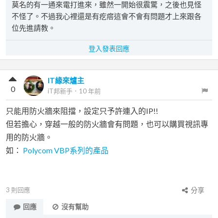
莫名的有一通來電打進來，雖然一開始很震驚，之後也見怪
不怪了。不過我心裡還是有疙瘩這會不會有問題才上來跟各
位先進請教。
登入發表回應
IT緣來爐主
0
iT邦新手
．
10 年前
只能用防火牆來阻擋，設定只予許連入的IP!!
但若擔心，穿越一般的防火牆會有問題，也可以購買視訊專
用的防火牆。
如：
Polycom VBP系列的產品
3
則回應
分享
回應
沒有幫助