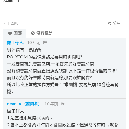
2
則回應
分享
回應
沒有幫助
做工仔人!
10 年前
另外還有一點提醒:
POLYCOM 的設備應該是要用時再開吧?
一般要開視訊會議之前,一定會先約好會議時間.
沒有約會議時間就直接連線視訊.這不是一件很奇怪的事嗎?
而且沒有約好會議時間就連線,那要跟誰開會?
所以比較正常的操作方式是:平常關機. 要視訊前10分鐘再開
機 .
deanlin
（發問者）
10 年前
做工仔人
1.是直接跟原廠採購的。
2.基本上都會約好時間才會開啟設備，但通常等待時間就會