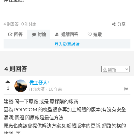
4
則回答
0
則討論
分享
回答
討論
邀請回答
追蹤
登入發表討論
4
則回答
做工仔人!
1
iT邦大師
．
10 年前
建議:問一下原廠 或是 原採購的廠商.
因為 POLYCOM 的機型很多再加上韌體的版本(有沒有安全
漏洞)問題,問原廠是最佳方法.
原廠也應該會提供解決方案.如韌體版本的更新, 網路架構的
建議...等.