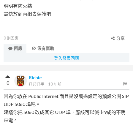
明明有防火牆
盡快放到內網去保護吧
0
則回應
分享
回應
沒有幫助
登入發表回應
Richie
0
iT邦好手
．
10 年前
因為你放在 Public Internet 而且是沒調過設定的預設公開 SIP
UDP 5060 埠吧。
建議你把 5060 改成其它 UDP 埠，應該可以減少9成的不明
來電。