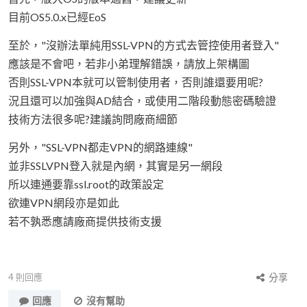
目前OS5.0.x已經EoS
至於，"沒辦法單純用SSL-VPN的方式去管控使用者登入"
應該是不會吧，若非小弟理解錯誤，請放上架構圖
否則SSL-VPN本就可以管制使用者，否則誰還要用呢?
況且還可以加強與AD結合，或使用二階段動態密碼驗證
技術方法很多呢?建議詢問廠商細節
另外，"SSL-VPN都走VPN的網路連線"
並非SSLVPN登入就是內網，其實是另一網段
所以連通要靠ssl.root的政策設定
欲連VPN網段亦是如此
若不孰悉應請廠商提供技術支援
4
則回應
分享
回應
沒有幫助