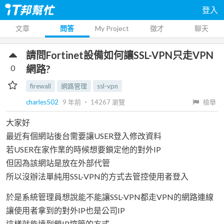
登入
文章
問答
My Project
徵才
聊天
請問Fortinet設備如何讓SSL-VPN只走VPN
0
網路?
firewall
網路管理
ssl-vpn
charles502
9 年前
‧
14267
瀏覽
檢舉
大家好
最近有個網站後台需要讓USER登入修改資料
若USER在家作業的時候想要鎖定他的對外IP
但因為該網站是放在外部代管
所以沒辦法單純用SSL-VPN的方式去管控使用者登入
於是系統管理員想說能不能讓SSL-VPN都走VPN的網路連線
讓使用者拿到的對外IP也是公司IP
這樣就能達到鎖IP控管的方式