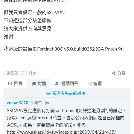
但我只會設定一般的SSL-VPN
不知道這部分該怎麼做
請大家提供方向與意見
謝謝
我這邊的設備是Fortinet 80C v5.0,build0292 (GA Patch 9)
1
則回答
7
則討論
分享
回答
討論
邀請回答
追蹤
看更多先前的討論...
runan5678
9 年前
SSLVPN設定應該有打開split tunnel(允許通道分割?)的設定，
所以client連線Internet時並不會走公司內網而是自己家裡的
ADSL，如果一定要使用IP的解法可參考
http://www.askasu.idv.tw/index.php/2009/04/21/435/