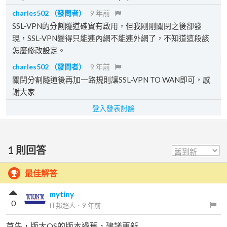
charles502
（發問者）
9 年前
SSL-VPN的分割隧道確實有啟用，但我剛剛關閉之後卻發
現，SSL-VPN變得只能連內網不能連外網了，不知道這段該
怎麼修改設定。
charles502
（發問者）
9 年前
關閉分割隧道後再加一路規則讓SSL-VPN TO WAN即可，感
謝大家
登入發表討論
1
則回答
最佳解答
mytiny
0
iT邦超人
．
9 年前
首先，版大OS的版本過舊，建議更新