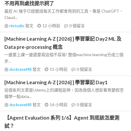
不用再到處找提示詞了
最近 AI 幾乎已經變成每天工作都會用到的工具。像是 ChatGPT、
Claud...
由
nlstudio
發文
12 小時前
0
個留言
[Machine Learning A-Z [2026] ] 學習筆記 Day2 ML 及
Data pre-processing 概念
一邊要上課一邊還要寫這個不容易! 整個machine learning分成三個
步...
由
duckravel48
發文
15 小時前
0
個留言
[Machine Learning A-Z [2026] ] 學習筆記 Day1
這個系列文章是Udemy上的課程延伸，因為我個人想趁著育嬰假空
檔學一點data...
由
duckravel48
發文
16 小時前
0
個留言
【Agent Evaluation 系列 1/6】Agent 到底該怎麼測
試？