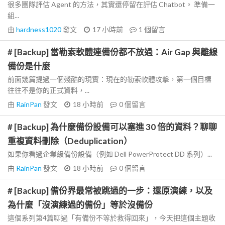
很多團隊評估 Agent 的方法，其實還停留在評估 Chatbot。 準備一
組...
由
hardness1020
發文
17 小時前
1
個留言
# [Backup] 當勒索軟體連備份都不放過：Air Gap 與離線
備份是什麼
前面幾篇提過一個殘酷的現實：現在的勒索軟體攻擊，第一個目標
往往不是你的正式資料，...
由
RainPan
發文
18 小時前
0
個留言
# [Backup] 為什麼備份設備可以塞進 30 倍的資料？聊聊
重複資料刪除（Deduplication）
如果你看過企業級備份設備（例如 Dell PowerProtect DD 系列）...
由
RainPan
發文
18 小時前
0
個留言
# [Backup] 備份界最常被跳過的一步：還原演練，以及
為什麼「沒演練過的備份」等於沒備份
這個系列第4篇聊過「有備份不等於救得回來」，今天把這個主題收