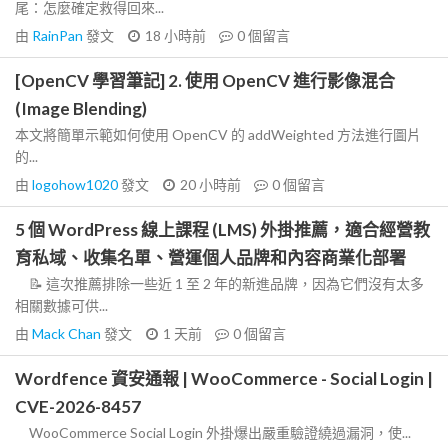
尾：怎麼確定救得回來...
由
RainPan
發文
18 小時前
0
個留言
[OpenCV 學習筆記] 2. 使用 OpenCV 進行影像混合
(Image Blending)
本文將簡單示範如何使用 OpenCV 的 addWeighted 方法進行圖片
的...
由
logohow1020
發文
20 小時前
0
個留言
5 個 WordPress 線上課程 (LMS) 外掛推薦，適合經營教
育私域、收集名單、營運個人品牌和內容商業化部署
📝 這次推薦排除一些近 1 至 2 年的新進品牌，因為它們沒有太多
相關數據可供...
由
Mack Chan
發文
1 天前
0
個留言
Wordfence 資安通報 | WooCommerce - Social Login |
CVE-2026-8457
WooCommerce Social Login 外掛爆出嚴重驗證繞過漏洞，使...