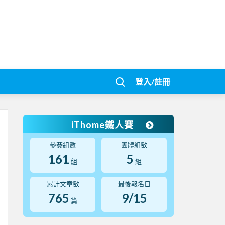
登入/註冊
iThome鐵人賽
參賽組數
團體組數
161
5
組
組
累計文章數
最後報名日
765
9/15
篇