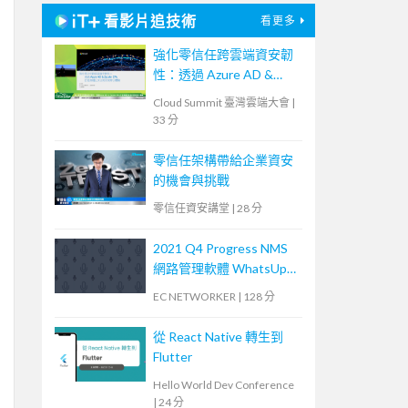
看影片追技術
看更多
強化零信任跨雲端資安韌
性：透過 Azure AD &
Zscaler ZPA 打造無縫且
Cloud Summit 臺灣雲端大會
|
安全的居家辦公體驗
33 分
零信任架構帶給企業資安
的機會與挑戰
零信任資安講堂
|
28 分
2021 Q4 Progress NMS
網路管理軟體 WhatsUp
Gold 基礎培訓課程 (2)
EC NETWORKER
|
128 分
從 React Native 轉生到
Flutter
Hello World Dev Conference
|
24 分