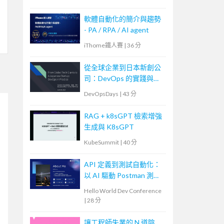
軟體自動化的簡介與趨勢
- PA / RPA / AI agent
iThome鐵人賽
|
36 分
從全球企業到日本新創公
司：DevOps 的實踐與調
整
DevOpsDays
|
43 分
RAG + k8sGPT 檢索增強
生成與 K8sGPT
KubeSummit
|
40 分
API 定義到測試自動化：
以 AI 驅動 Postman 測試
產生器
Hello World Dev Conference
|
28 分
讓工程師失業的 N 道陰