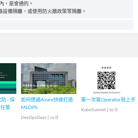
路內，是會通的。
路設備隔離，或使用防火牆政策等隔離。
攻防 - 採
如何透過Azure快速打造
第一次寫Operator就上手
信任策
MLOPS
KubeSummit
|
82 分
用
DevOpsDays
|
26 分