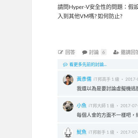
請問Hyper-V安全性的問題：假
入到其他VM嗎? 如何防止?
回答
討論
6
邀請回
看更多先前的討論...
黃彥儒
iT邦高手 1 級 ‧
2017-
我還以為是要討論虛擬機逃脫
小魚
iT邦大師 1 級 ‧
2017-07-
每個人會的方面不一樣吧，網
魷魚
iT邦新手 1 級 ‧
2017-07-