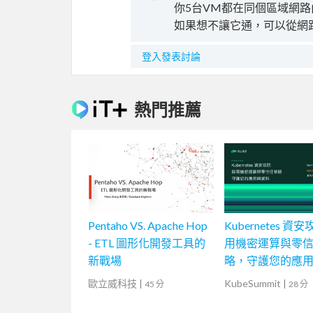
你5台VM都在同個區域網
如果想不讓它通，可以從網
登入發表討論
熱門推薦
Pentaho VS. Apache Hop
Kubernetes 資安
- ETL 圖形化開發工具的
用機密運算與零
新戰場
略，守護您的應
歐立威科技
|
KubeSummit
|
45 分
28 分