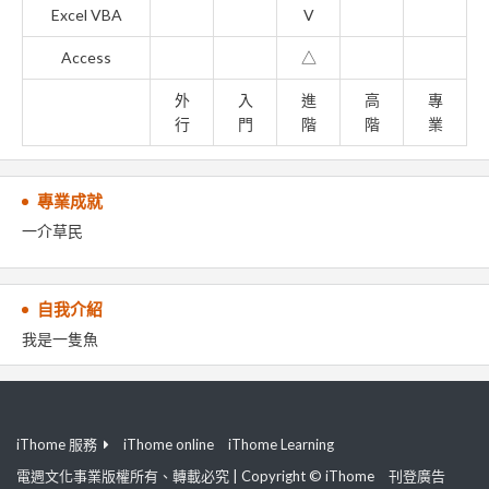
Excel VBA
V
Access
△
外
入
進
高
專
行
門
階
階
業
專業成就
一介草民
自我介紹
我是一隻魚
iThome 服務
iThome online
iThome Learning
電週文化事業版權所有、轉載必究 | Copyright © iThome
刊登廣告