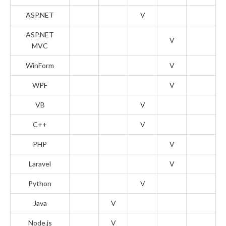
ASP.NET
V
ASP.NET
V
MVC
WinForm
V
WPF
V
VB
V
C++
V
PHP
V
Laravel
V
Python
V
Java
V
Node.js
V