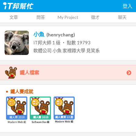
登入
文章
問答
My Project
徵才
聊天
小魚
(
henrychang
)
iT邦大師
1
級 ‧ 點數
19793
軟體公司
小魚
家裡蹲大學
見笑系
鐵人檔案
鐵人賽成就