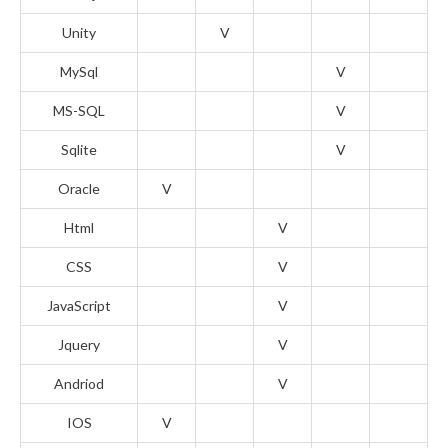
Unity
V
MySql
V
MS-SQL
V
Sqlite
V
Oracle
V
Html
V
CSS
V
JavaScript
V
Jquery
V
Andriod
V
IOS
V