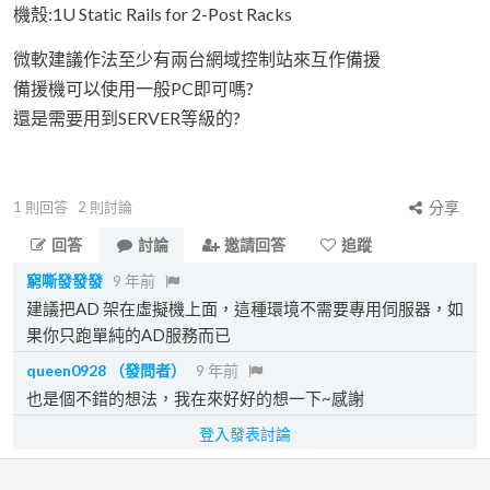
機殼:1U Static Rails for 2-Post Racks
微軟建議作法至少有兩台網域控制站來互作備援
備援機可以使用一般PC即可嗎?
還是需要用到SERVER等級的?
1
則回答
2
則討論
分享
回答
討論
邀請回答
追蹤
窮嘶發發發
9 年前
建議把AD 架在虛擬機上面，這種環境不需要專用伺服器，如
果你只跑單純的AD服務而已
queen0928
（發問者）
9 年前
也是個不錯的想法，我在來好好的想一下~感謝
登入發表討論