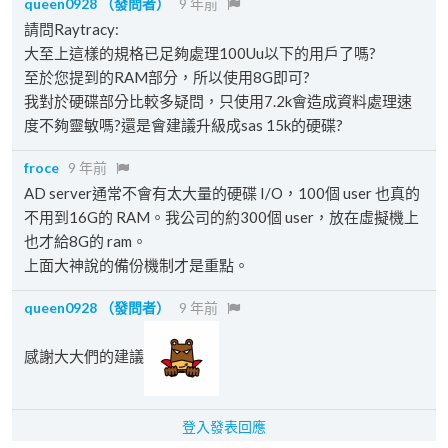
queen0928
（發問者）
9 年前
請問Raytracy:
大至上這樣的規格已足夠處理100Uu以下的用戶了嗎?
至於您提到的RAM部分，所以使用8G即可?
我對於硬碟部分比較多疑問，只使用7.2k會造成資料處理速
度不夠靈敏嗎?還是會建議升級成sas 15k的硬碟?
froce
9 年前
AD server通常不會有太大量的硬碟 I/O，100個 user 也真的
不用到16G的 RAM。我公司的約300個 user，放在虛擬機上
也才給8G的 ram。
上面大神說的備份機制才是重點。
queen0928
（發問者）
9 年前
感謝大大們的建議
登入發表回應