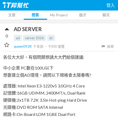
登入
文章
問答
My Project
徵才
聊天
AD SERVER
0
ad
server 2016
dc
queen0928
9 年前
‧
9300
瀏覽
檢舉
各位大大好，有個問題想請大大們給個建議:
中小企業 PC數在100U以下
想要建立個AD環境，請問以下規格會太陽春嗎?
處理器: Intel Xeon E3-1220v5 3.0GHz 4 Core
記憶體:16GB UDIMM, 2400MT/s, Dual Rank
硬碟機:2x1TB 7.2K 3.5in Hot-plug Hard Drive
光碟機:DVD ROM SATA Internal
網路卡:On-Board LOM 1GBE Dual Port