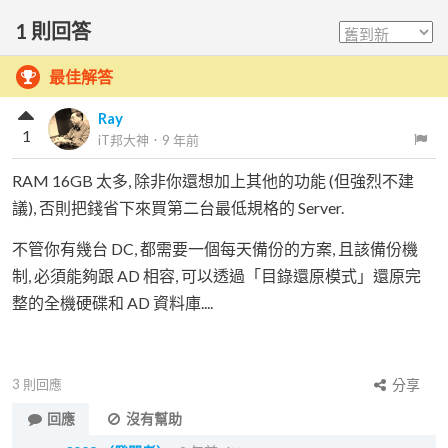
1
則回答
最佳解答
Ray
1
iT邦大神
．
9 年前
RAM 16GB 太多, 除非你還想加上其他的功能 (但強烈不建
議), 否則把錢省下來買第二台最低規格的 Server.
不管你有幾台 DC, 都需要一個每天備份的方案, 且該備份機
制, 必須能夠跟 AD 相容, 可以透過「目錄還原模式」還原完
整的全機硬碟和 AD 資料庫....
3
則回應
分享
回應
沒有幫助