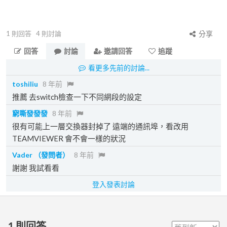
1
則回答
4
則討論
分享
回答
討論
邀請回答
追蹤
看更多先前的討論...
toshiliu
8 年前
推薦 去switch檢查一下不同網段的設定
窮嘶發發發
8 年前
很有可能上一層交換器封掉了 遠端的通訊埠，看改用
TEAMVIEWER 會不會一樣的狀況
Vader
（發問者）
8 年前
謝謝 我試看看
登入發表討論
1
則回答