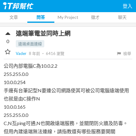
登入
文章
問答
My Project
徵才
聊天
遠端筆電並同時上網
0
遠端桌面連線
Vader
8 年前
‧
6416
瀏覽
檢舉
公司內部電腦C為10.0.2.2
255.255.0.0
10.0.0.254
手邊有台筆記型N要連公司網路使其可被公司電腦遠端使用
也就是由C操作N
10.0.0.165
255.255.0.0
C,N互ping可通,N也開啟遠端服務，並關閉防火牆及防毒。
但用內建遠端無法連線，請指教還有哪些服務要開關