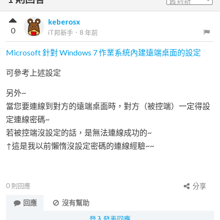
keberosx
0
iT邦新手
．
8 年前
Microsoft 針對 Windows 7 作業系統內建遠端桌面的設定
可參考上述設定
另外~
當您要連線到對方的遠端桌面時，對方（被控端）一定得設
定連線密碼~
若被控端沒設定的話，是無法連線成功的~
↑這是我以前懶惰沒設定密碼的連線經驗~~
0
則回應
分享
回應
沒有幫助
登入發表回應