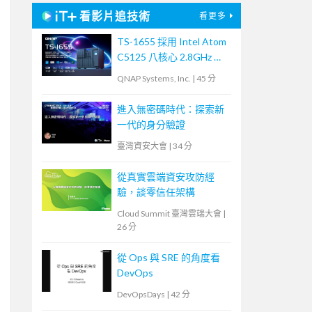
看影片追技術
看更多
TS-1655 採用 Intel Atom
C5125 八核心 2.8GHz 處
理器，最高支援 256GB
QNAP Systems, Inc.
|
45 分
記憶體，大容量混合式儲
存架構適合中小企業備份
進入無密碼時代：探索新
及監控應用，支援 QTS /
一代的身分驗證
QuTS hero
臺灣資安大會
|
34 分
從真實雲端資安攻防經
驗，談零信任架構
Cloud Summit 臺灣雲端大會
|
26 分
從 Ops 與 SRE 的角度看
DevOps
DevOpsDays
|
42 分