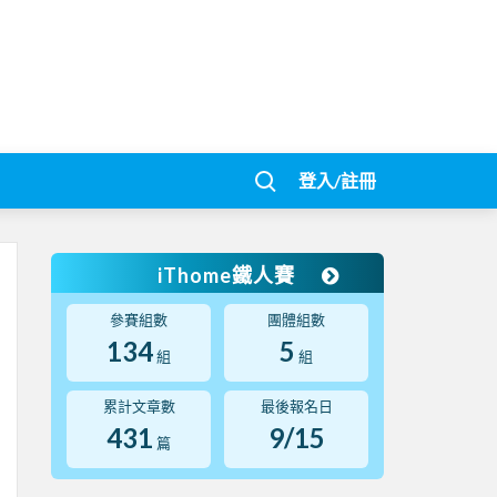
登入/註冊
iThome鐵人賽
參賽組數
團體組數
134
5
組
組
累計文章數
最後報名日
431
9/15
篇