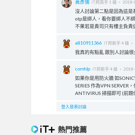
黃彥儒
iT邦高手 1 級 ‧
2018-
沒人討論第二點是因為這是基本常
otp是綁人，看你要綁人不
不果若是貴司只有樓主負責
a810911366
iT邦新手 4 級 ‧
我真的有點亂 跟別人討論很
comhlp
iT邦新手 4 級 ‧
2018-
如果你是用防火牆 如SONICWALL
SERIES 作為VPN SERVE
ANTIVIRUS 掃描即可 (前
登入發表討論
熱門推薦