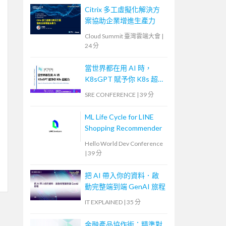
Citrix 多工虛擬化解決方
案協助企業增進生產力
Cloud Summit 臺灣雲端大會
|
24 分
當世界都在用 AI 時，
K8sGPT 賦予你 K8s 超能
力
SRE CONFERENCE
|
39 分
ML Life Cycle for LINE
Shopping Recommender
Hello World Dev Conference
|
39 分
把 AI 帶入你的資料．啟
動完整端到端 GenAI 旅程
IT EXPLAINED
|
35 分
金融產品協作術：精準對