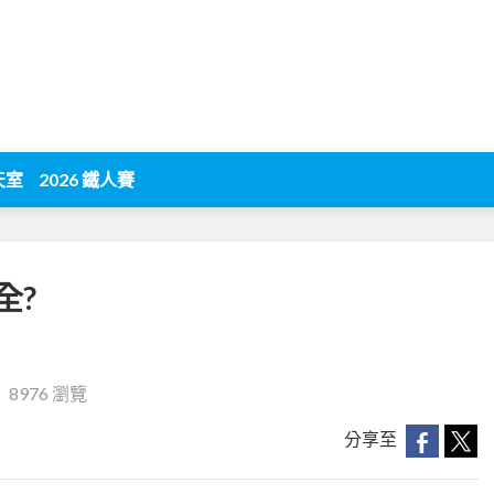
天室
2026 鐵人賽
全?
‧
8976 瀏覽
分享至