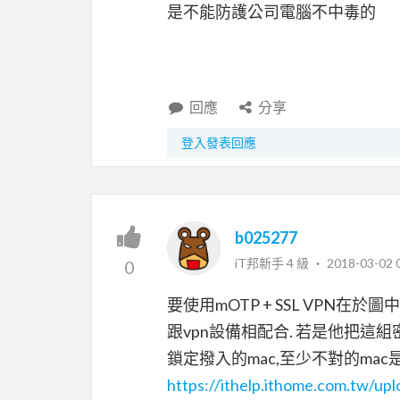
是不能防護公司電腦不中毒的
回應
分享
登入發表回應
b025277
iT邦新手 4 級 ‧
2018-03-02 
0
要使用mOTP + SSL VPN在
跟vpn設備相配合. 若是他把這組
鎖定撥入的mac,至少不對的ma
https://ithelp.ithome.com.tw/