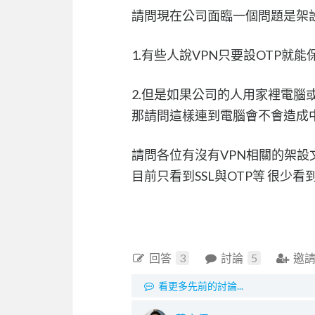
請問現在公司面臨一個問題是架設
1.有些人說VPN只要設OTP就
2.但是如果公司的人用家裡電腦
那請問這樣連到電腦會不會造成
請問各位有沒有VPN相關的架設
目前只看到SSL與OTP等 很少
回答
3
討論
5
邀
看更多先前的討論...