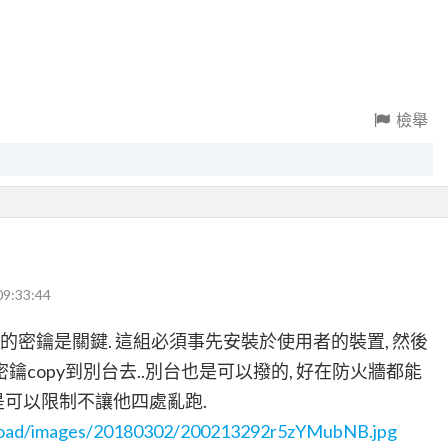
檢舉
09:33:44
於圖中的密鑰是關鍵. 這組必須事先安裝於使用者的裝置, 然後
密鑰copy到別台去..別台也是可以撥的, 好在防火牆都能
c是可以限制不讓他四處亂跑.
upload/images/20180302/200213292r5zYMubNB.jpg