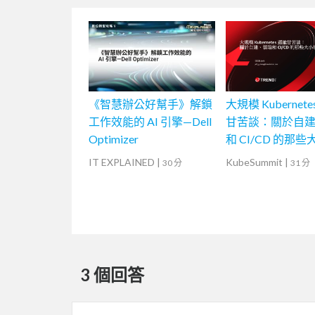
《智慧辦公好幫手》解鎖
大規模 Kubernete
工作效能的 AI 引擎—Dell
甘苦談：關於自
Optimizer
和 CI/CD 的那
IT EXPLAINED
|
KubeSummit
|
30 分
31 分
3 個回答