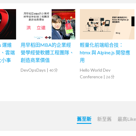
s 運維
用早稻田MBA的企業經
輕量化前端組合技：
建、雲端
營學經營軟體工程團隊、
htmx 與 Alpine.js 開發應
些大小事
創造商業價值
用
DevOpsDays
|
Hello World Dev
40 分
Conference
|
26 分
舊至新
新至舊
最高Lik